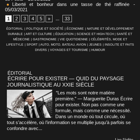
Liberté et bonheur dans une tasse de thé raffinée
-
05/03/2021
1
2
3
4
5
»
...
33
ÉDITORIAL
|
POLITIQUE ET SOCIÉTÉ
|
ÉCONOMIE
|
NATURE ET DÉVELOPPEMENT
DURABLE
|
ART ET CULTURE
|
ÉDUCATION
|
SCIENCE ET HIGH-TECH
|
SANTÉ ET
MÉDECINE
|
GASTRONOMIE
|
VIE QUOTIDIENNE
|
CÉLÉBRITÉS, MODE ET
LIFESTYLE
|
SPORT
|
AUTO, MOTO, BATEAU, AVION
|
JEUNES
|
INSOLITE ET FAITS
DIVERS
|
VOYAGES ET TOURISME
|
HUMOUR
ÉDITORIAL
ÉCRIRE POUR EXISTER — QUID DU PAYSAGE
JOURNALISTIQUE AU XXIE SIÈCLE
“Les mots sont notre matière
première.” — Marguerite Duras Écrire
pour exister. Non pas comme une
formule, mais comme une nécessité.
Dans un monde où tout circule, où
tout s’accélère, où l’information se multiplie jusqu’à parfois se
confondre avec...
Lire l'édito