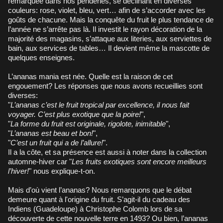
remarquée dans nos penderies, se déclinant en diverses
couleurs: rose, violet, bleu, vert… afin de s’accorder avec les
goûts de chacune. Mais la conquête du fruit le plus tendance de
l’année ne s’arrête pas là. Il investit le rayon décoration de la
majorité des magasins, s’attaque aux literies, aux serviettes de
bain, aux services de tables… Il devient même la mascotte de
quelques enseignes.
L’ananas mania est née. Quelle est la raison de cet
engouement? Les réponses que nous avons recueillies sont
diverses:
"
L’ananas c’est le fruit tropical par excellence, il nous fait
voyager. C’est plus exotique que la poire!
",
"
La forme du fruit est originale, rigolote, inimitable
",
"
L’ananas est beau et bon!
",
"
C’est un fruit qui a de l’allure!
".
Il a la côte, et sa présence est aussi à noter dans la collection
automne-hiver car "
Les fruits exotiques sont encore meilleurs
l’hiver!
" nous explique-t-on.
Mais d’où vient l’ananas? Nous remarquons que le débat
demeure quant à l'origine du fruit. S’agit-il du cadeau des
Indiens (Guadeloupe) à Christophe Colomb lors de sa
découverte de cette nouvelle terre en 1493? Ou bien, l’ananas