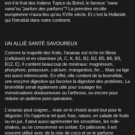
est-il le fruit des Indiens Tupice du Brésil, le fameux "
nana
nana
"ou "
parfum des parfums
"? La première récolte
européenne n’aura lieu qu’au XVIIe siècle. Et c’est la Hollande
qui l’introduit dans notre continent.
UN ALLIÉ SANTÉ SAVOUREUX
Comme la majorité des fruits, l’ananas est riche en fibres
(cellulose) et en vitamines (A, C, K, B1, B2, B3, B5, B6, B9,
B12, E). Il contient beaucoup de minéraux: magnésium,
phosphore, potassium, calcium, manganèse, fer… Mais sa tige
est aussi intéressante. En effet, elle contient de la bromélide,
une enzyme digestive qui favorise la digestion des protéines. La
bromélide serait également utile pour soulager les
menstruations douloureuses ou l'arthrose, ou encore pour
réduire un œdème post-opératoire.
L'ananas peut soigner... mais on le choisit avant tout pour le
déguster. On l'apprécie tel quel, frais, nature, en salade de fruits
ou en jus. Il peut aussi agrémenter les smoothies, les milk-
shakes, ou se consommer en sorbet. En pâtisserie, il est
souvent utilisé avec de la noix de coco et on le parfume