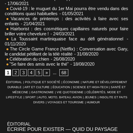
- 17/06/2021
Covid-19 : le muguet du 1er Mai pourra être vendu dans des
conditions quasi habituelles
- 01/05/2021
Vacances de printemps : des activités à faire avec ses
enfants
- 21/04/2021
Hairborist : des cosmétiques capillaires naturels pour faire
briller votre chevelure !
- 24/03/2021
La Toussaint martiniquaise face au défi générationnel
-
01/11/2020
The Circle Game France (Netflix) : Conversation avec Gary,
le candidat pétillant de la télé réalité
- 31/08/2020
Célébration du chien
- 26/08/2020
"Se faire des amis avec le thé"
- 18/08/2020
1
2
3
4
5
»
...
68
ÉDITORIAL
|
POLITIQUE ET SOCIÉTÉ
|
ÉCONOMIE
|
NATURE ET DÉVELOPPEMENT
DURABLE
|
ART ET CULTURE
|
ÉDUCATION
|
SCIENCE ET HIGH-TECH
|
SANTÉ ET
MÉDECINE
|
GASTRONOMIE
|
VIE QUOTIDIENNE
|
CÉLÉBRITÉS, MODE ET
LIFESTYLE
|
SPORT
|
AUTO, MOTO, BATEAU, AVION
|
JEUNES
|
INSOLITE ET FAITS
DIVERS
|
VOYAGES ET TOURISME
|
HUMOUR
ÉDITORIAL
ÉCRIRE POUR EXISTER — QUID DU PAYSAGE