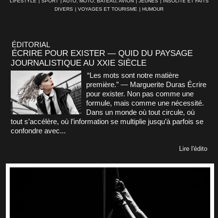
LIFESTYLE
|
SPORT
|
AUTO, MOTO, BATEAU, AVION
|
JEUNES
|
INSOLITE ET FAITS
DIVERS
|
VOYAGES ET TOURISME
|
HUMOUR
ÉDITORIAL
ÉCRIRE POUR EXISTER — QUID DU PAYSAGE
JOURNALISTIQUE AU XXIE SIÈCLE
“Les mots sont notre matière
première.” — Marguerite Duras Écrire
pour exister. Non pas comme une
formule, mais comme une nécessité.
Dans un monde où tout circule, où
tout s’accélère, où l’information se multiplie jusqu’à parfois se
confondre avec...
Lire l'édito