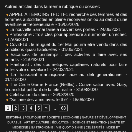
Autres articles dans la même rubrique ou dossier:
APPEL À TÉMOINS TF1: TF1 recherche des femmes et des
hommes autodidactes en pleine reconversion ou au début d'une
aventure entrepreneuriale
- 16/06/2026
La nouvelle Samaritaine a rouvert ses portes
- 24/06/2021
Philosophie : trois clés pour apprendre à surmonter un échec
- 17/06/2021
Covid-19 : le muguet du 1er Mai pourra être vendu dans des
conditions quasi habituelles
- 01/05/2021
Vacances de printemps : des activités à faire avec ses
enfants
- 21/04/2021
Hairborist : des cosmétiques capillaires naturels pour faire
briller votre chevelure !
- 24/03/2021
La Toussaint martiniquaise face au défi générationnel
-
01/11/2020
The Circle Game France (Netflix) : Conversation avec Gary,
le candidat pétillant de la télé réalité
- 31/08/2020
Célébration du chien
- 26/08/2020
"Se faire des amis avec le thé"
- 18/08/2020
1
2
3
4
5
»
...
68
ÉDITORIAL
|
POLITIQUE ET SOCIÉTÉ
|
ÉCONOMIE
|
NATURE ET DÉVELOPPEMENT
DURABLE
|
ART ET CULTURE
|
ÉDUCATION
|
SCIENCE ET HIGH-TECH
|
SANTÉ ET
MÉDECINE
|
GASTRONOMIE
|
VIE QUOTIDIENNE
|
CÉLÉBRITÉS, MODE ET