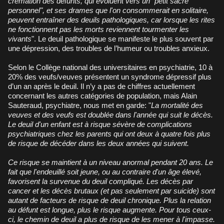
crémation des défunts, qui évoluent vers un "petit sacré
personnel", et ses drames que l'on consommerait en solitaire,
peuvent entraîner des deuils pathologiques, car lorsque les rites
ne fonctionnent pas les morts reviennent tourmenter les
vivants
". Le deuil pathologique se manifeste le plus souvent par
une dépression, des troubles de l’humeur ou troubles anxieux.
Selon le Collège national des universitaires en psychiatrie, 10 à
20% des veufs/veuves présentent un syndrome dépressif plus
d’un an après le deuil. Il n’y a pas de chiffres actuellement
concernant les autres catégories de population, mais Alain
Sauteraud, psychiatre, nous met en garde: "
La mortalité des
veuves et des veufs est doublée dans l'année qui suit le décès.
Le deuil d'un enfant est à risque sévère de complications
psychiatriques chez les parents qui ont deux à quatre fois plus
de risque de décéder dans les deux années qui suivent.
Ce risque se maintient à un niveau anormal pendant 20 ans. Le
fait que l'endeuillé soit jeune, ou au contraire d'un âge élevé,
favorisent la survenue du deuil compliqué. Les décès par
cancer et les décès brutaux (et pas seulement par suicide) sont
autant de facteurs de risque de deuil chronique. Plus la relation
au défunt est longue, plus le risque augmente. Pour tous ceux-
ci, le chemin de deuil a plus de risque de les mener à l'impasse.