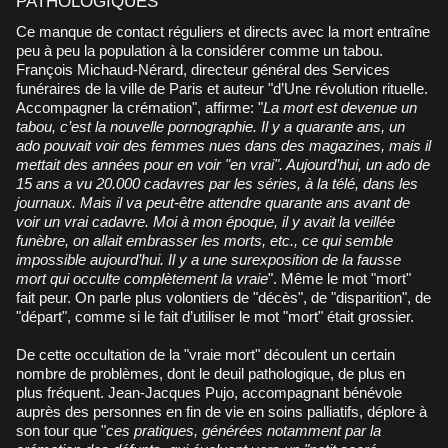
PATHOLOGIQUES
Ce manque de contact réguliers et directs avec la mort entraîne
peu à peu la population à la considérer comme un tabou.
François Michaud-Nérard, directeur général des Services
funéraires de la ville de Paris et auteur "d’Une révolution rituelle.
Accompagner la crémation", affirme: "
La mort est devenue un
tabou, c’est la nouvelle pornographie. Il y a quarante ans, un
ado pouvait voir des femmes nues dans des magazines, mais il
mettait des années pour en voir "en vrai". Aujourd’hui, un ado de
15 ans a vu 20.000 cadavres par les séries, à la télé, dans les
journaux. Mais il va peut-être attendre quarante ans avant de
voir un vrai cadavre. Moi à mon époque, il y avait la veillée
funèbre, on allait embrasser les morts, etc., ce qui semble
impossible aujourd’hui. Il y a une surexposition de la fausse
mort qui occulte complètement la vraie
". Même le mot "mort"
fait peur. On parle plus volontiers de "décès", de "disparition", de
"départ", comme si le fait d’utiliser le mot "mort" était grossier.
De cette occultation de la "vraie mort" découlent un certain
nombre de problèmes, dont le deuil pathologique, de plus en
plus fréquent. Jean-Jacques Pujo, accompagnant bénévole
auprès des personnes en fin de vie en soins palliatifs, déplore à
son tour que "
ces pratiques, générées notamment par la