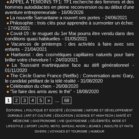
APPEL À TÉMOINS TF1: TF1 recherche des femmes et des
hommes autodidactes en pleine reconversion ou au début d'une
aventure entrepreneuriale
- 16/06/2026
La nouvelle Samaritaine a rouvert ses portes
- 24/06/2021
Philosophie : trois clés pour apprendre à surmonter un échec
- 17/06/2021
Covid-19 : le muguet du 1er Mai pourra être vendu dans des
conditions quasi habituelles
- 01/05/2021
Vacances de printemps : des activités à faire avec ses
enfants
- 21/04/2021
Hairborist : des cosmétiques capillaires naturels pour faire
briller votre chevelure !
- 24/03/2021
La Toussaint martiniquaise face au défi générationnel
-
01/11/2020
The Circle Game France (Netflix) : Conversation avec Gary,
le candidat pétillant de la télé réalité
- 31/08/2020
Célébration du chien
- 26/08/2020
"Se faire des amis avec le thé"
- 18/08/2020
1
2
3
4
5
»
...
68
ÉDITORIAL
|
POLITIQUE ET SOCIÉTÉ
|
ÉCONOMIE
|
NATURE ET DÉVELOPPEMENT
DURABLE
|
ART ET CULTURE
|
ÉDUCATION
|
SCIENCE ET HIGH-TECH
|
SANTÉ ET
MÉDECINE
|
GASTRONOMIE
|
VIE QUOTIDIENNE
|
CÉLÉBRITÉS, MODE ET
LIFESTYLE
|
SPORT
|
AUTO, MOTO, BATEAU, AVION
|
JEUNES
|
INSOLITE ET FAITS
DIVERS
|
VOYAGES ET TOURISME
|
HUMOUR