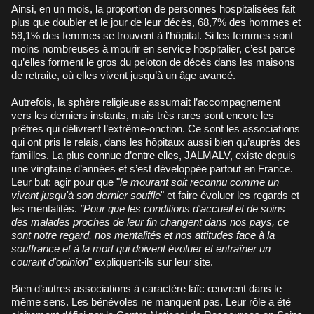
Ainsi, en un mois, la proportion de personnes hospitalisées fait
plus que doubler et le jour de leur décès, 68,7% des hommes et
59,1% des femmes se trouvent à l'hôpital. Si les femmes sont
moins nombreuses à mourir en service hospitalier, c’est parce
qu’elles forment le gros du peloton de décès dans les maisons
de retraite, où elles vivent jusqu’à un âge avancé.
Autrefois, la sphère religieuse assumait l’accompagnement
vers les derniers instants, mais très rares sont encore les
prêtres qui délivrent l’extrême-onction. Ce sont les associations
qui ont pris le relais, dans les hôpitaux aussi bien qu’auprès des
familles. La plus connue d’entre elles, JALMALV, existe depuis
une vingtaine d’années et s’est développée partout en France.
Leur but: agir pour que "
le mourant soit reconnu comme un
vivant jusqu'à son dernier souffle
" et faire évoluer les regards et
les mentalités.
"Pour que les conditions d'accueil et de soins
des malades proches de leur fin changent dans nos pays, ce
sont notre regard, nos mentalités et nos attitudes face à la
souffrance et à la mort qui doivent évoluer et entraîner un
courant d'opinion
" expliquent-ils sur leur site.
Bien d’autres associations à caractère laïc œuvrent dans le
même sens. Les bénévoles ne manquent pas. Leur rôle a été