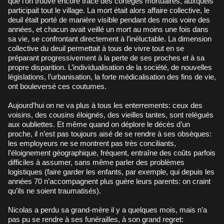
que l’on trouve encore trace des cortèges mortuaires, auxquels
participait tout le village. La mort était alors affaire collective, le
deuil était porté de manière visible pendant des mois voire des
années, et chacun avait veillé un mort au moins une fois dans
sa vie, se confrontant directement à l’inéluctable. La dimension
collective du deuil permettait à tous de vivre tout en se
préparant progressivement à la perte de ses proches et à sa
propre disparition. L’individualisation de la société, de nouvelles
législations, l’urbanisation, la forte médicalisation des fins de vie,
ont bouleversé ces coutumes.
Aujourd’hui on ne va plus à tous les enterrements: ceux des
voisins, des cousins éloignés, des vieilles tantes, sont relégués
aux oubliettes. Et même quand on déplore le décès d’un
proche, il n’est pas toujours aisé de se rendre à ses obsèques:
les employeurs ne se montrent pas très conciliants,
l’éloignement géographique, fréquent, entraîne des coûts parfois
difficiles à assumer, sans même parler des problèmes
logistiques (faire garder les enfants, par exemple, qui depuis les
années 70 n’accompagnent plus guère leurs parents: on craint
qu’ils ne soient traumatisés).
Nicolas a perdu sa grand-mère il y a quelques mois, mais n’a
pas pu se rendre à ses funérailles, à son grand regret: