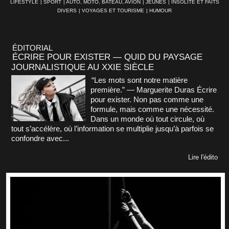
LIFESTYLE
|
SPORT
|
AUTO, MOTO, BATEAU, AVION
|
JEUNES
|
INSOLITE ET FAITS
DIVERS
|
VOYAGES ET TOURISME
|
HUMOUR
ÉDITORIAL
ÉCRIRE POUR EXISTER — QUID DU PAYSAGE
JOURNALISTIQUE AU XXIE SIÈCLE
“Les mots sont notre matière
première.” — Marguerite Duras Écrire
pour exister. Non pas comme une
formule, mais comme une nécessité.
Dans un monde où tout circule, où
tout s’accélère, où l’information se multiplie jusqu’à parfois se
confondre avec...
Lire l'édito