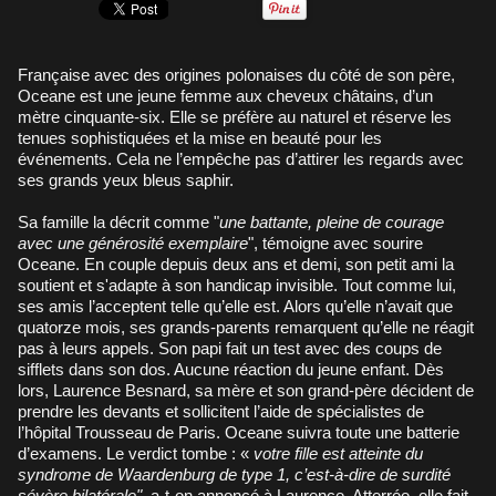
Française avec des origines polonaises du côté de son père,
Oceane est une jeune femme aux cheveux châtains, d’un
mètre cinquante-six. Elle se préfère au naturel et réserve les
tenues sophistiquées et la mise en beauté pour les
événements. Cela ne l’empêche pas d’attirer les regards avec
ses grands yeux bleus saphir.
Sa famille la décrit comme "
une battante, pleine de courage
avec une générosité exemplaire
", témoigne avec sourire
Oceane. En couple depuis deux ans et demi, son petit ami la
soutient et s'adapte à son handicap invisible. Tout comme lui,
ses amis l’acceptent telle qu’elle est. Alors qu’elle n’avait que
quatorze mois, ses grands-parents remarquent qu’elle ne réagit
pas à leurs appels. Son papi fait un test avec des coups de
sifflets dans son dos. Aucune réaction du jeune enfant. Dès
lors, Laurence Besnard, sa mère et son grand-père décident de
prendre les devants et sollicitent l’aide de spécialistes de
l’hôpital Trousseau de Paris. Oceane suivra toute une batterie
d’examens. Le verdict tombe : «
votre fille est atteinte du
syndrome de Waardenburg de type 1, c’est-à-dire de surdité
sévère bilatérale"
, a-t-on annoncé à Laurence. Atterrée, elle fait