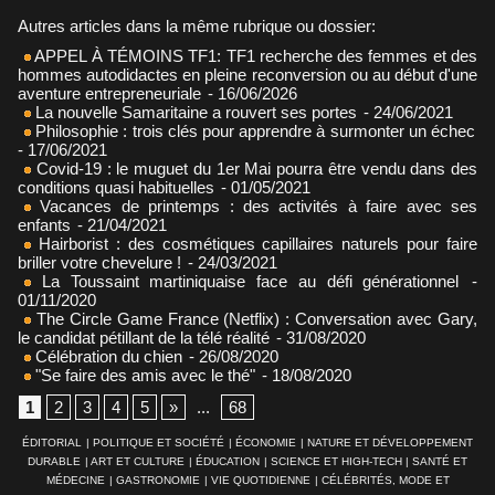
Autres articles dans la même rubrique ou dossier:
APPEL À TÉMOINS TF1: TF1 recherche des femmes et des
hommes autodidactes en pleine reconversion ou au début d'une
aventure entrepreneuriale
- 16/06/2026
La nouvelle Samaritaine a rouvert ses portes
- 24/06/2021
Philosophie : trois clés pour apprendre à surmonter un échec
- 17/06/2021
Covid-19 : le muguet du 1er Mai pourra être vendu dans des
conditions quasi habituelles
- 01/05/2021
Vacances de printemps : des activités à faire avec ses
enfants
- 21/04/2021
Hairborist : des cosmétiques capillaires naturels pour faire
briller votre chevelure !
- 24/03/2021
La Toussaint martiniquaise face au défi générationnel
-
01/11/2020
The Circle Game France (Netflix) : Conversation avec Gary,
le candidat pétillant de la télé réalité
- 31/08/2020
Célébration du chien
- 26/08/2020
"Se faire des amis avec le thé"
- 18/08/2020
1
2
3
4
5
»
...
68
ÉDITORIAL
|
POLITIQUE ET SOCIÉTÉ
|
ÉCONOMIE
|
NATURE ET DÉVELOPPEMENT
DURABLE
|
ART ET CULTURE
|
ÉDUCATION
|
SCIENCE ET HIGH-TECH
|
SANTÉ ET
MÉDECINE
|
GASTRONOMIE
|
VIE QUOTIDIENNE
|
CÉLÉBRITÉS, MODE ET