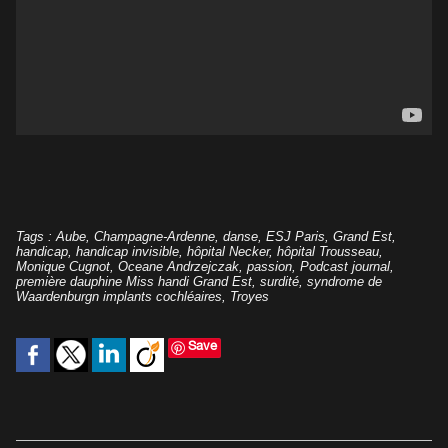
Tags
:
Aube
,
Champagne-Ardenne
,
danse
,
ESJ Paris
,
Grand Est
,
handicap
,
handicap invisible
,
hôpital Necker
,
hôpital Trousseau
,
Monique Cugnot
,
Oceane Andrzejczak
,
passion
,
Podcast journal
,
première dauphine Miss handi Grand Est
,
surdité
,
syndrome de
Waardenburgn implants cochléaires
,
Troyes
Save