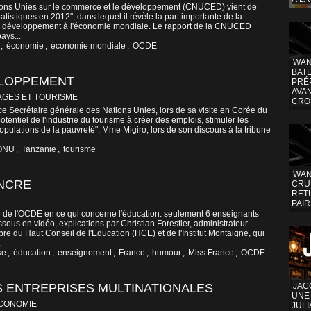
ons Unies sur le commerce et le développement (CNUCED) vient de
atistiques en 2012", dans lequel il révèle la part importante de la
en développement à l'économie mondiale. Le rapport de la CNUCED
ays...
,
économie
,
économie mondiale
,
OCDE
WAN
BATE
ELOPPEMENT
PRÉ
AVA
AGES ET TOURISME
CRO
ce Secrétaire générale des Nations Unies, lors de sa visite en Corée du
otentiel de l'industrie du tourisme à créer des emplois, stimuler les
populations de la pauvreté". Mme Migiro, lors de son discours à la tribune
ONU
,
Tanzanie
,
tourisme
WAN
ANCRE
CRUI
RETU
PAIR
 de l'OCDE en ce qui concerne l'éducation: seulement 6 enseignants
ssous en vidéo, explications par Christian Forestier, administrateur
 du Haut Conseil de l'Education (HCE) et de l'Institut Montaigne, qui
.
se
,
éducation
,
enseignement
,
France
,
humour
,
Miss France
,
OCDE
S ENTREPRISES MULTINATIONALES
JAC
UNE
CONOMIE
JULI