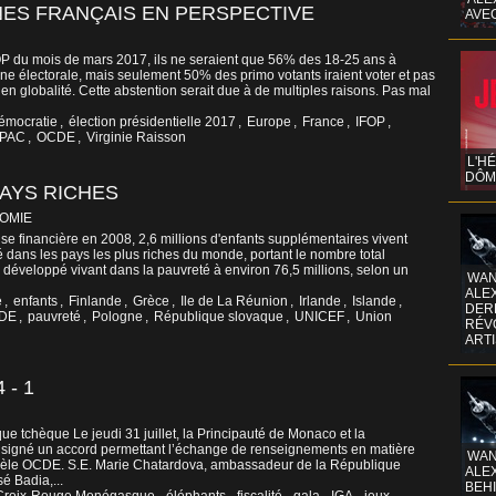
NES FRANÇAIS EN PERSPECTIVE
AVE
P du mois de mars 2017, ils ne seraient que 56% des 18-25 ans à
ne électorale, mais seulement 50% des primo votants iraient voter et pas
n globalité. Cette abstention serait due à de multiples raisons. Pas mal
émocratie
,
élection présidentielle 2017
,
Europe
,
France
,
IFOP
,
PAC
,
OCDE
,
Virginie Raisson
L'H
DÔM
AYS RICHES
OMIE
ise financière en 2008, 2,6 millions d'enfants supplémentaires vivent
é dans les pays les plus riches du monde, portant le nombre total
développé vivant dans la pauvreté à environ 76,5 millions, selon un
WAN
ALE
e
,
enfants
,
Finlande
,
Grèce
,
Ile de La Réunion
,
Irlande
,
Islande
,
DERR
DE
,
pauvreté
,
Pologne
,
République slovaque
,
UNICEF
,
Union
RÉV
ART
- 1
e tchèque Le jeudi 31 juillet, la Principauté de Monaco et la
signé un accord permettant l’échange de renseignements en matière
WAN
dèle OCDE. S.E. Marie Chatardova, ambassadeur de la République
ALE
é Badia,...
BEHI