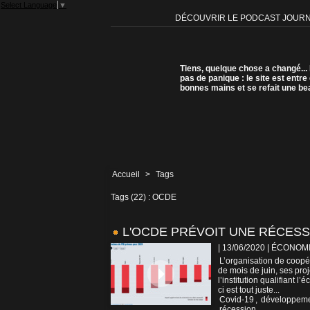
Select Language
▼
DÉCOUVRIR LE PODCAST JOUR
Tiens, quelque chose a changé...
pas de panique : le site est entre
bonnes mains et se refait une be
Accueil
>
Tags
Tags (22) : OCDE
L'OCDE PRÉVOIT UNE RÉCESS
| 13/06/2020
|
ÉCONOM
L’organisation de coop
de mois de juin, ses pr
l’institution qualifiant 
ci est tout juste...
Covid-19
,
développem
récession