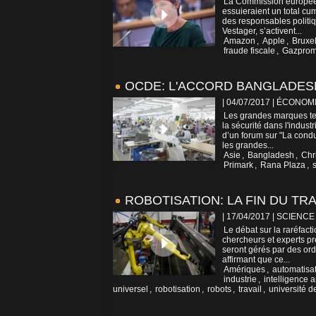
La Commission européenn
essuieraient un total cu
des responsables polit
Vestager, s’activent...
Amazon
,
Apple
,
Bruxel
fraude fiscale
,
Gazpro
OCDE: L'ACCORD BANGLADES
| 04/07/2017
|
ÉCONOM
Les grandes marques tex
la sécurité dans l'indust
d’un forum sur "La cond
les grandes...
Asie
,
Bangladesh
,
Chr
Primark
,
Rana Plaza
,
ROBOTISATION: LA FIN DU TRA
| 17/04/2017
|
SCIENCE
Le débat sur la raréfact
chercheurs et experts pr
seront gérés par des ord
affirmant que ce...
Amériques
,
automatisa
industrie
,
intelligence ar
universel
,
robotisation
,
robots
,
travail
,
université d