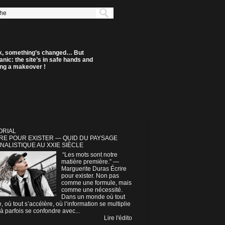
k, something’s changed… But
anic: the site’s in safe hands and
ting a makeover !
ORIAL
RE POUR EXISTER — QUID DU PAYSAGE
NALISTIQUE AU XXIE SIÈCLE
“Les mots sont notre
matière première.” —
Marguerite Duras Écrire
pour exister. Non pas
comme une formule, mais
comme une nécessité.
Dans un monde où tout
e, où tout s’accélère, où l’information se multiplie
à parfois se confondre avec...
Lire l'édito