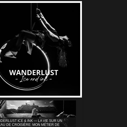
DERLUST ICE & INK — LA VIE SUR UN
AU DE CROISIÈRE: MON MÉTIER DE