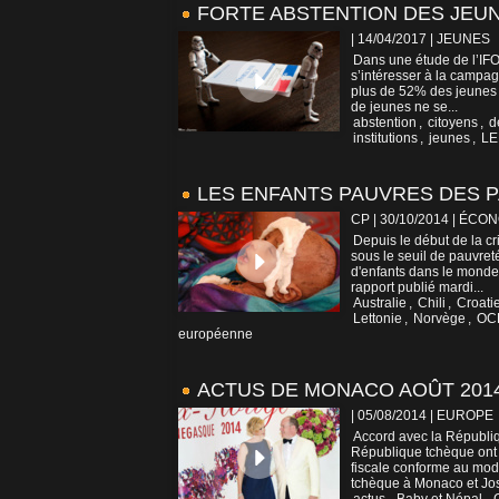
FORTE ABSTENTION DES JEU
| 14/04/2017
|
JEUNES
Dans une étude de l’IFO
s’intéresser à la campag
plus de 52% des jeunes e
de jeunes ne se...
abstention
,
citoyens
,
d
institutions
,
jeunes
,
LE
LES ENFANTS PAUVRES DES P
CP | 30/10/2014
|
ÉCON
Depuis le début de la cr
sous le seuil de pauvret
d'enfants dans le monde 
rapport publié mardi...
Australie
,
Chili
,
Croati
Lettonie
,
Norvège
,
OC
européenne
ACTUS DE MONACO AOÛT 2014 
| 05/08/2014
|
EUROPE
Accord avec la Républiqu
République tchèque ont 
fiscale conforme au mo
tchèque à Monaco et Jos