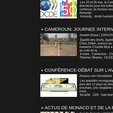
Les 25 et 26 mai, la Co
directeurs pour les entr
contenus, la révision res
Amnesty...
Amnesty
,
droits humai
CAMEROUN: JOURNEE INTERN
Joseph Etoaa | 10/03/2
Égalité des droits, égal
Clara Zetkin, avance a
madame Chantal Biya a pr
au coté de la...
8 mars
,
Cameroun
,
Ch
Thérèse Obama
,
OCDE
CONFÉRENCE-DÉBAT SUR L'AV
Amaury van Hoorebeke 
Les autorités monégasqu
plus des 12 pays où des 
prochain, une vingtaine d'
n'est...
fiscalité
,
G20
,
liste bl
ACTUS DE MONACO ET DE LA