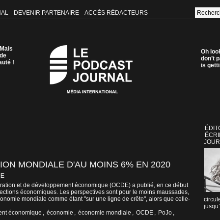
NAL
DEVENIR PARTENAIRE
ACCÈS RÉDACTEURS
 Mais
Oh loo
 de
don’t p
auté !
is get
ÉDIT
ÉCRI
JOUR
ION MONDIALE D'AU MOINS 6% EN 2020
IE
ération et de développement économique (OCDE) a publié, en ce début
ojections économiques. Les perspectives sont pour le moins maussades,
l’économie mondiale comme étant "sur une ligne de crête", alors que celle-
circul
jusqu’
ent économique
,
économie
,
économie mondiale
,
OCDE
,
PoJo
,