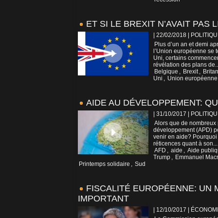
ET SI LE BREXIT N’AVAIT PAS 
| 22/02/2018
|
POLITIQU
Plus d’un an et demi apr
l’Union européenne se t
Uni, certains commencent
révélation des plans de..
Belgique
,
Brexit
,
Brita
Uni
,
Union européenne
AIDE AU DÉVELOPPEMENT: QU
| 31/10/2017
|
POLITIQU
Alors que de nombreux 
développement (APD) pou
venir en aide? Pourquoi 
réticences quant à son...
AFD
,
aide
,
Aide publi
Trump
,
Emmanuel Mac
Printemps solidaire
,
Sud
FISCALITÉ EUROPÉENNE: UN 
IMPORTANT
| 12/10/2017
|
ÉCONOM