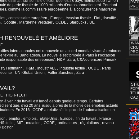
e estimait, sur son site officiel, que les 28 pays membres de l’Union
PAT
mulé de perte fiscale de 1000 milliards d’euros annuellement. Pourtant
PRO
iques, comme la commissaire européenne à la concurrence Margrethe
les
,
commissaire européen
,
Europe
,
évasion fiscale
,
Fiat
,
fiscalité
,
m
,
Google
,
Margrethe Vestager
,
OCDE
,
Starbucks
,
UE
H RENOUVELÉ ET AMÉLIORÉ
WAN
IE
CRUI
tiles internationales ont renouvelé un accord mondial visant à renforcer
PROF
rie textile au Bangladesh. La nouvelle est tombée à Paris à l’occasion
uite responsable des entreprises". H&M, Zara, C&A ou encore Primark,
isty Hoffmann
,
H&M
,
IndustriALL
,
industrie textile
,
OCDE
,
Paris
,
sécurité
,
UNI Global Union
,
Valter Sanches
,
Zara
STR
VAIL?
EXP
TOUR
 ET HIGH-TECH
CAD
ion à venir du travail est lancé depuis quelque temps. Certains
édisent que, d’ici 20 ans, jusqu’à près de la moitié des emplois actuels
inateurs. En 2016 l’OCDE a relativisé l’impact de l’automatisation en
tion
,
emploi
,
emplois
,
Etats-Unis
,
Europe
,
fin du travail
,
France
,
tificielle
,
MIT
,
mutation
,
OCDE
,
ordinateurs
,
régulations
,
revenu
e Boston
ALE