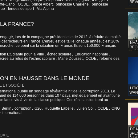
Croix-Rouge Monégasque
,
éléphants
,
fiscalité
,
gala
,
IGA
,
jeux
REV
te-Carlo
,
OCDE
,
prince Albert
,
princesse Charlène
,
princesse
que
,
tenues de sport
,
Via Alpina
 LA FRANCE?
 engagé, lors de la campagne présidentielle de 2012, à réduire de moitié
 décrocheurs en France. L’enjeu est de taille: chaque année, c’est 20%
NAÂ
écroche. Le point sur la situation en France. Ils sont 150.000 Français
REG
ion Etudiante pour la Ville
,
échec scolaire
,
Education nationale
,
crée au refus de l'échec scolaire
,
Marie Dousset
,
OCDE
,
réforme des
TION EN HAUSSE DANS LE MONDE
E ET SOCIÉTÉ
LITI
rnational publie un sondage révélant le hit de la corruption 2013. Le
WAN
 panel de 114.000 personnes dans 107 pays, met également en avant une
onfiance vis-à-vis de la classe politique. Ces résultats tombent au
,
Berlin
,
corruption
,
G20
,
Huguette Labelle
,
Julien Coll
,
OCDE
,
ONG
,
International
DE 
SPE
OMIE
À LA