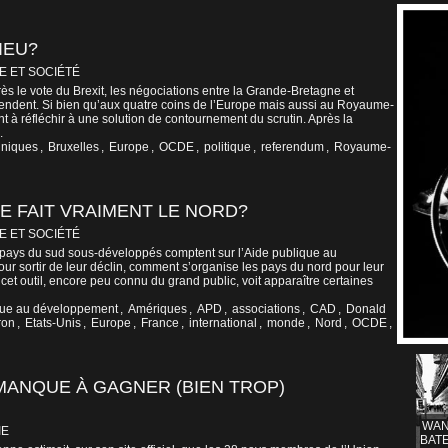
LIEU?
E ET SOCIÉTÉ
ès le vote du Brexit, les négociations entre la Grande-Bretagne et
endent. Si bien qu’aux quatre coins de l’Europe mais aussi au Royaume-
 à réfléchir à une solution de contournement du scrutin. Après la
.
nniques
,
Bruxelles
,
Europe
,
OCDE
,
politique
,
referendum
,
Royaume-
E FAIT VRAIMENT LE NORD?
E ET SOCIÉTÉ
pays du sud sous-développés comptent sur l’Aide publique au
r sortir de leur déclin, comment s’organise les pays du nord pour leur
cet outil, encore peu connu du grand public, voit apparaître certaines
que au développement
,
Amériques
,
APD
,
associations
,
CAD
,
Donald
ron
,
Etats-Unis
,
Europe
,
France
,
international
,
monde
,
Nord
,
OCDE
,
MANQUE À GAGNER (BIEN TROP)
WAN
IE
BATE