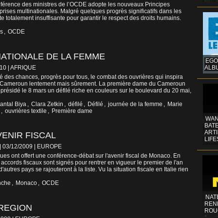
nférence des ministres de l’OCDE adopte les nouveaux Principes
eprises multinationales. Malgré quelques progrès significatifs dans les
te totalement insuffisante pour garantir le respect des droits humains.
ns
,
OCDE
ATIONALE DE LA FEMME
EGO
010
|
AFRIQUE
ALB
ité des chances, progrès pour tous, le combat des ouvrières qui inspira
u Cameroun lentement mais sûrement. La première dame du Cameroun
ésidé le 8 mars un défilé riche en couleurs sur le boulevard du 20 mai,
antal Biya
,
Clara Zetkin
,
défilé
,
Défilé
,
journée de la femme
,
Marie
,
ouvrières textile
,
Première dame
WAN
BATE
ART
ENIR FISCAL
LIFE
| 03/12/2009
|
EUROPE
es ont offert une conférence-débat sur l'avenir fiscal de Monaco. En
accords fiscaux sont signés pour rentrer en vigueur le premier de l'an
autres pays se rajouteront à la liste. Vu la situation fiscale en Italie rien
anche
,
Monaco
,
OCDE
NAT
REN
 REGION
ROU