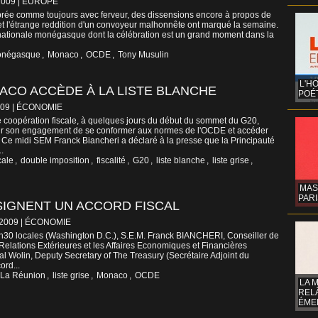
2009
|
EUROPE
brée comme toujours avec ferveur, des dissensions encore à propos de
et l'étrange reddition d'un convoyeur malhonnête ont marqué la semaine.
ationale monégasque dont la célébration est un grand moment dans la
monégasque
,
Monaco
,
OCDE
,
Tony Musulin
L'H
ACO ACCÈDE À LA LISTE BLANCHE
POÉT
009
|
ÉCONOMIE
 coopération fiscale, à quelques jours du début du sommet du G20,
nir son engagement de se conformer aux normes de l'OCDE et accéder
e". Ce midi SEM Franck Biancheri a déclaré à la presse que la Principauté
.
cale
,
double imposition
,
fiscalité
,
G20
,
liste blanche
,
liste grise
,
MAS
PARI
SIGNENT UN ACCORD FISCAL
/2009
|
ÉCONOMIE
h30 locales (Washington D.C.), S.E.M. Franck BIANCHERI, Conseiller de
elations Extérieures et les Affaires Economiques et Financières
eal Wolin, Deputy Secretary of The Treasury (Secrétaire Adjoint du
ord...
e La Réunion
,
liste grise
,
Monaco
,
OCDE
LA 
REL
ÉMER