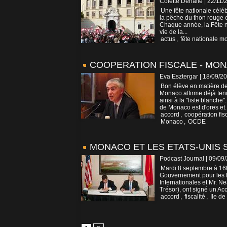
Colette Dehalle | 22/11/
Une fête nationale célé
la pêche du thon rouge 
Chaque année, la Fête n
vie de la...
actus
,
fête nationale 
COOPERATION FISCALE - MON
Eva Esztergar | 18/09/2
Bon élève en matière de
Monaco affirme déjà te
ainsi à la "liste blanch
de Monaco est d'ores et..
accord
,
coopération fis
Monaco
,
OCDE
MONACO ET LES ETATS-UNIS 
Podcast Journal | 09/09
Mardi 8 septembre à 16
Gouvernement pour les R
Internationales et Mr. N
Trésor), ont signé un Acc
accord
,
fiscalité
,
Ile d