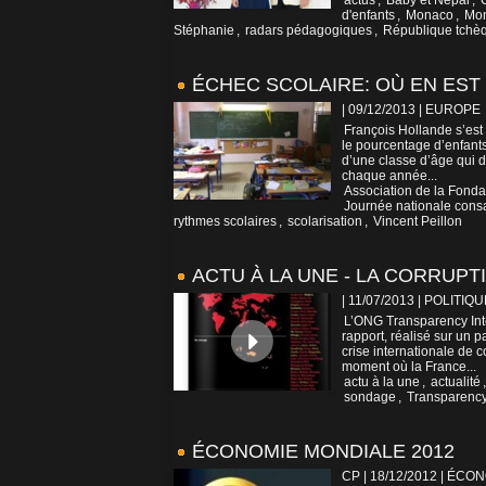
actus
,
Baby et Népal
,
d'enfants
,
Monaco
,
Mon
Stéphanie
,
radars pédagogiques
,
République tchè
ÉCHEC SCOLAIRE: OÙ EN EST
| 09/12/2013
|
EUROPE
François Hollande s’est
le pourcentage d’enfants
d’une classe d’âge qui d
chaque année...
Association de la Fondat
Journée nationale consa
rythmes scolaires
,
scolarisation
,
Vincent Peillon
ACTU À LA UNE - LA CORRUP
| 11/07/2013
|
POLITIQU
L’ONG Transparency Inte
rapport, réalisé sur un
crise internationale de c
moment où la France...
actu à la une
,
actualité
sondage
,
Transparency 
ÉCONOMIE MONDIALE 2012
CP | 18/12/2012
|
ÉCON