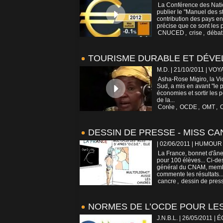
La Conférence des Nati
publier le "Manuel des st
contribution des pays 
précise que ce sont les p
CNUCED
,
crise
,
débat
TOURISME DURABLE ET DÉV
M.D. | 21/10/2011
|
VOY
Asha-Rose Migiro, la Vi
Sud, a mis en avant "le p
économies et sortir les 
de la...
Corée
,
OCDE
,
OMT
,
DESSIN DE PRESSE - MISS C
| 02/06/2011
|
HUMOUR
La France, bonnet d'âne
pour 100 élèves... Ci-de
général du CNAM, membre
commente les résultats..
cancre
,
dessin de pres
NORMES DE L’OCDE POUR LE
J.N.B.L. | 26/05/2011
|
É