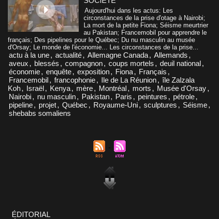
SOCIÉTÉ
Aujourd'hui dans les actus: Les
circonstances de la prise d'otage à Nairobi;
La mort de la petite Fiona; Séisme meurtrier
au Pakistan; Francemobil pour apprendre le
français; Des pipelines pour le Québec; Du nu masculin au musée
d'Orsay; Le monde de l'économie... Les circonstances de la prise...
actu à la une
,
actualité
,
Allemagne Canada
,
Allemands
,
aveux
,
blessés
,
compagnon
,
coups mortels
,
deuil national
,
économie
,
enquête
,
exposition
,
Fiona
,
Français
,
Francemobil
,
francophonie
,
Ile de La Réunion
,
île Zalzala
Koh
,
Israël
,
Kenya
,
mère
,
Montréal
,
morts
,
Musée d'Orsay
,
Nairobi
,
nu masculin
,
Pakistan
,
Paris
,
peintures
,
pétrole
,
pipeline
,
projet
,
Québec
,
Royaume-Uni
,
sculptures
,
Séisme
,
shebabs somaliens
ÉDITORIAL