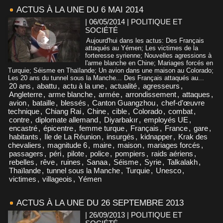
ACTUS À LA UNE DU 6 MAI 2014
| 06/05/2014
|
POLITIQUE ET
SOCIÉTÉ
Aujourd'hui dans les actus: Des Français
attaqués au Yémen; Les victimes de la
forteresse syrienne; Nouvelles agressions à
l'arme blanche en Chine; Mariages forcés en
Turquie; Séisme en Thaïlande; Un avion dans une maison au Colorado;
Les 20 ans du tunnel sous la Manche... Des Français attaqués au...
20 ans
,
abattu
,
actu à la une
,
actualité
,
agresseurs
,
Angleterre
,
arme blanche
,
armée
,
arrondissement
,
attaques
,
avion
,
bataille
,
blessés
,
Canton Guangzhou
,
chef-d’œuvre
technique
,
Chiang Rai
,
Chine
,
cible
,
Colorado
,
combat
,
contre
,
diplomate allemand
,
Diyarbakır
,
employés UE
,
encastré
,
épicentre
,
femme turque
,
Français
,
France
,
gare
,
habitants
,
Ile de La Réunion
,
insurgés
,
kidnapper
,
Krak des
chevaliers
,
magnitude 6
,
maire
,
maison
,
mariages forcés
,
passagers
,
péri
,
pilote
,
police
,
pompiers
,
raids aériens
,
rebelles
,
rêve
,
ruines
,
Sanaa
,
Séisme
,
Syrie
,
Talkalakh
,
Thaïlande
,
tunnel sous la Manche
,
Turquie
,
Unesco
,
victimes
,
villageois
,
Yémen
ACTUS À LA UNE DU 26 SEPTEMBRE 2013
| 26/09/2013
|
POLITIQUE ET