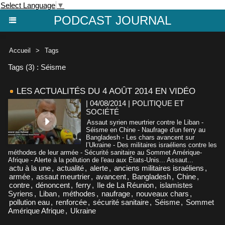
Select Language
▼
PODCAST JOURNAL
Accueil
>
Tags
Tags (3) : Séisme
LES ACTUALITÉS DU 4 AOÛT 2014 EN VIDÉO
| 04/08/2014
|
POLITIQUE ET
SOCIÉTÉ
Assaut syrien meurtrier contre le Liban -
Séisme en Chine - Naufrage d'un ferry au
Bangladesh - Les chars avancent sur
l’Ukraine - Des militaires israéliens contre les
méthodes de leur armée - Sécurité sanitaire au Sommet Amérique-
Afrique - Alerte à la pollution de l'eau aux États-Unis... Assaut...
actu à la une
,
actualité
,
alerte
,
anciens militaires israéliens
,
armée
,
assaut meurtrier
,
avancent
,
Bangladesh
,
Chine
,
contre
,
dénoncent
,
ferry
,
Ile de La Réunion
,
islamistes
Syriens
,
Liban
,
méthodes
,
naufrage
,
nouveaux chars
,
pollution eau
,
renforcée
,
sécurité sanitaire
,
Séisme
,
Sommet
Amérique Afrique
,
Ukraine