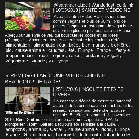
@sarahaerial.ice I Wanderlust Ice & Ink
| 10/05/2018
|
SANTÉ ET MÉDECINE
Avec plus de 5% des Français identifiés
comme végans et plus de 60 millions de
postes #vegan sur Instagram, le véganisme
devient de plus en plus populaire en France.
Aperçu sur un style de vie, qui bouscule les codes et les idées
préconçues. Manger cru permet de combattre les chaleurs d'été....
alimentation
,
alimentation équilibrée
,
bien manger
,
bien-être
,
bio
,
cause animale
,
crudités
,
été
,
Europe
,
France
,
lifestyle
,
magasins bio
,
mode
,
régime
,
repas
,
tendance
,
végan
,
véganisme
,
viande
,
vie
,
yoga
RÉMI GAILLARD: UNE VIE DE CHIEN ET
BEAUCOUP DE RAGE!
| 25/11/2016
|
INSOLITE ET FAITS
DIVERS
L'humoriste a décidé de mettre sa notoriété
au profit de la bonne cause en mobilisant les
réseaux sociaux pour défendre la cause
animale. En effet, le vendredi 11 novembre
2016, Rémi Gaillard s'est enfermé dans une cage de la SPA de
Montpellier... Rémi Gaillard a toujours été sensible à la cause...
adoptions
,
animaux
,
Canal+
,
cause animale
,
dons
,
Europe
,
France
,
Grand Journal
,
humoriste
,
lutte contre l'abandon des