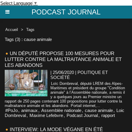
Select Language
▼
PODCAST JOURNAL
Accueil
>
Tags
Tags (3) : cause animale
UN DÉPUTÉ PROPOSE 100 MESURES POUR
LUTTER CONTRE LA MALTRAITANCE ANIMALE ET
LES ABANDONS
| 25/06/2020
|
POLITIQUE ET
SOCIÉTÉ
Loïc Dombreval, député LREM des Alpes-
Maritimes et président du groupe "Condition
animale" à l’Assemblée nationale, a remis il
y a quelques jours au Premier ministre un
rapport de 250 pages contenant 100 propositions pour lutter contre la
maltraitance animale et les abandons. Portail internet,...
#PoJo
,
animaux
,
Assemblée nationale
,
cause animale
,
Loic
Dombreval
,
Maxime Lefebvre
,
Podcast Journal
,
rapport
INTERVIEW: LA MODE VÉGANE EN ÉTÉ