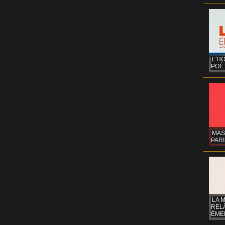
L'H
POÉT
MAS
PARI
LA 
REL
ÉMER