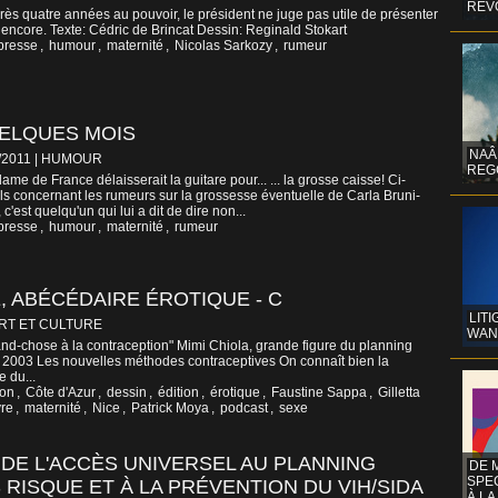
REV
rès quatre années au pouvoir, le président ne juge pas utile de présenter
encore. Texte: Cédric de Brincat Dessin: Reginald Stokart
presse
,
humour
,
maternité
,
Nicolas Sarkozy
,
rumeur
UELQUES MOIS
NAÂ
5/2011
|
HUMOUR
REG
me de France délaisserait la guitare pour... ... la grosse caisse! Ci-
ls concernant les rumeurs sur la grossesse éventuelle de Carla Bruni-
'est quelqu'un qui lui a dit de dire non...
presse
,
humour
,
maternité
,
rumeur
, ABÉCÉDAIRE ÉROTIQUE - C
LITI
RT ET CULTURE
WAN
nd-chose à la contraception" Mimi Chiola, grande figure du planning
il 2003 Les nouvelles méthodes contraceptives On connaît bien la
 du...
ion
,
Côte d'Azur
,
dessin
,
édition
,
érotique
,
Faustine Sappa
,
Gilletta
vre
,
maternité
,
Nice
,
Patrick Moya
,
podcast
,
sexe
 DE L'ACCÈS UNIVERSEL AU PLANNING
DE 
SPE
S RISQUE ET À LA PRÉVENTION DU VIH/SIDA
À LA