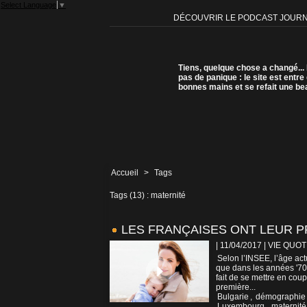
Select Language
▼
DÉCOUVRIR LE PODCAST JOUR
Tiens, quelque chose a changé...
pas de panique : le site est entre
bonnes mains et se refait une be
Accueil
>
Tags
Tags (13) : maternité
LES FRANÇAISES ONT LEUR P
| 11/04/2017
|
VIE QUOT
Selon l’INSEE, l’âge ac
que dans les années '70. 
fait de se mettre en coup
première...
Bulgarie
,
démographie
Luxembourg
,
maternité