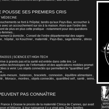
E POUSSE SES PREMIERS CRIS
T MÉDECINE
uchements se font à l'hôpital, tandis qu'aux Pays-Bas, accoucher à
e avec un accouchement sur six à la maison. Alors que l'ordre des
t de plus en plus cette pratique - notamment pour des questions
s-femmes...
hement à domicile
,
Conseil de l'ordre départemental des sages-
ce
,
hôpital
,
loi Kouchner
,
maternité
,
Pays-Bas
,
sage-femme
,
stress
7/04/2015
|
SCIENCE ET HIGH-TECH
rrive à grands pas et la santé est entrée dans cette ère. Le
lles technologies de l’information et des applications mobiles promet
ées à venir. Les objets connectés qui permettent le "quantified self"
e...
auto-mesure
,
balances
,
bracelets
,
connexion
,
équilibre alimentaire
,
té
,
Monaco
,
montres
,
objets connectés
,
quantified self
,
santé
,
seins
,
 PEUVENT PAS CONNAÎTRE
WAN
 France à Grasse le procès de la maternité Clinica de Cannes, qui avait
BATE
n et Mélanie, à leur naissance il y a vingt ans. Deux familles