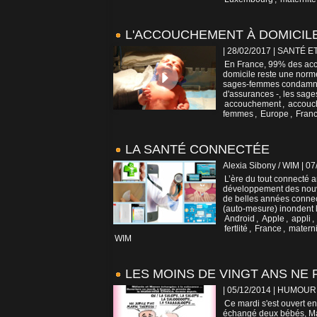
L'ACCOUCHEMENT À DOMICIL
| 28/02/2017
|
SANTÉ E
En France, 99% des acco
domicile reste une norm
sages-femmes condamnen
d'assurances -, les sage
accouchement
,
accouc
femmes
,
Europe
,
Fran
LA SANTÉ CONNECTÉE
Alexia Sibony / WIM | 0
L’ère du tout connecté a
développement des nouve
de belles années connect
(auto-mesure) inondent l
Android
,
Apple
,
appli
,
fertlité
,
France
,
materni
WIM
LES MOINS DE VINGT ANS NE
| 05/12/2014
|
HUMOUR
Ce mardi s'est ouvert en
échangé deux bébés, Mano