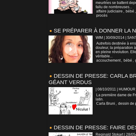
meurtries se battent dep
fallu de nombreuses...
affaire judiciaire
,
bébé
procès
SE PRÉPARER À DONNER LA 
WIM | 30/09/2014
|
SAN
Autrefois destinée à e
douleur, la préparation à
en pleine révolution. Ell
véritable...
accouchement
,
bébé
,
DESSIN DE PRESSE: CARLA B
GÉANT VERDUS
| 08/10/2011
|
HUMOUR
La première dame de Fra
latin.
Carla Bruni
,
dessin de 
DESSIN DE PRESSE: FAIRE D
Reginald Stokart | 28/0