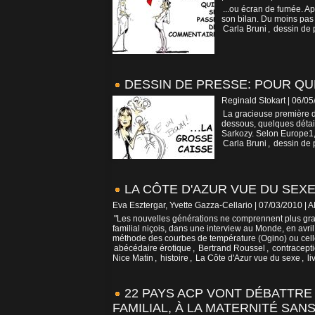
...ou écran de fumée. Ap
son bilan. Du moins pas 
Carla Bruni
,
dessin de 
DESSIN DE PRESSE: POUR Q
Reginald Stokart | 06/0
La gracieuse première da
dessous, quelques détai
Sarkozy. Selon Europe1, c
Carla Bruni
,
dessin de 
LA CÔTE D'AZUR VUE DU SEXE
Eva Esztergar, Yvette Gazza-Cellario | 07/03/2010
|
A
"Les nouvelles générations ne comprennent plus gra
familial niçois, dans une interview au Monde, en avr
méthode des courbes de température (Ogino) ou celle
abécédaire érotique
,
Bertrand Roussel
,
contracept
Nice Matin
,
histoire
,
La Côte d'Azur vue du sexe
,
li
22 PAYS ACP VONT DÉBATTRE
FAMILIAL, À LA MATERNITÉ SAN