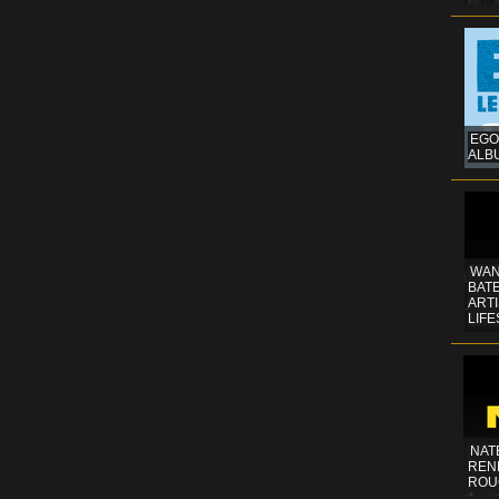
EGO
ALB
WAN
BATE
ART
LIFE
NAT
REN
ROU