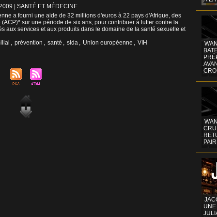
/2009
|
SANTÉ ET MÉDECINE
e a fourni une aide de 32 millions d'euros à 22 pays d'Afrique, des
 (ACP)* sur une période de six ans, pour contribuer à lutter contre la
ccès aux services et aux produits dans le domaine de la santé sexuelle et
lial
,
prévention
,
santé
,
sida
,
Union européenne
,
VIH
WAN
BATE
PRÉ
AVA
CRO
WAN
CRUI
RETU
PAIR
JAC
UNE
JULI