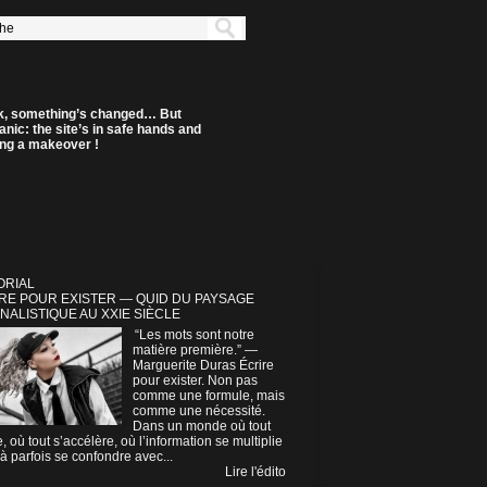
k, something’s changed… But
anic: the site’s in safe hands and
ting a makeover !
ORIAL
RE POUR EXISTER — QUID DU PAYSAGE
NALISTIQUE AU XXIE SIÈCLE
“Les mots sont notre
matière première.” —
Marguerite Duras Écrire
pour exister. Non pas
comme une formule, mais
comme une nécessité.
Dans un monde où tout
e, où tout s’accélère, où l’information se multiplie
à parfois se confondre avec...
Lire l'édito