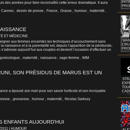
PAT
uis des années pour faire reconnaître cette erreur dramatique. Il aura
PRO
,
Cannes
,
dessin de presse
,
France
,
Grasse
,
humour
,
maternité
,
NAISSANCE
TÉ ET MÉDECINE
WAN
nseigner aux femmes enceintes les techniques d’accouchement sans
CRUI
 la naissance et à la parentalité est, depuis l’apparition de la péridurale,
PROF
e s’adresse aujourd’hui aux couples et devient l’occasion d’effectuer un
gynécologue
,
maternité
,
naissance
,
sage-femme
,
WIM
RUNI, SON PRÉSIDUS DE MARUS EST UN
STR
EXP
TOUR
nce a épousé son mari pour son savoir horticole et son incroyable
CAD
presse
,
grossesse
,
humour
,
maternité
,
Nicolas Sarkozy
ES ENFANTS AUJOURD'HUI
5/2011
|
HUMOUR
ALE