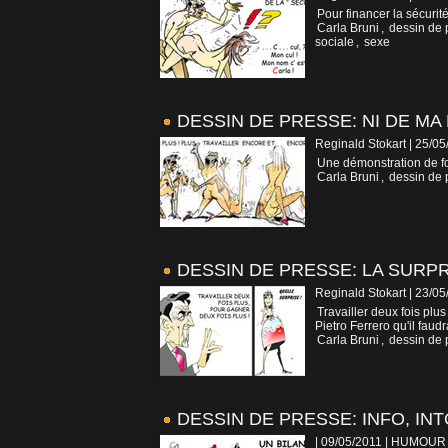
Pour financer la sécurit
Carla Bruni
,
dessin de 
sociale
,
sexe
DESSIN DE PRESSE: NI DE MA
Reginald Stokart | 25/0
Une démonstration de fo
Carla Bruni
,
dessin de 
DESSIN DE PRESSE: LA SURPR
Reginald Stokart | 23/0
Travailler deux fois plus
Pietro Ferrero qu'il faudra
Carla Bruni
,
dessin de 
DESSIN DE PRESSE: INFO, IN
| 09/05/2011
|
HUMOUR