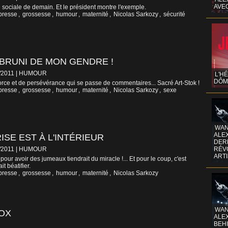
AVE
é sociale de demain. Et le président montre l'exemple.
presse
,
grossesse
,
humour
,
maternité
,
Nicolas Sarkozy
,
sécurité
 BRUNI DE MON GENDRE !
5/2011
|
HUMOUR
L'H
DÔM
rce et de persévérance qui se passe de commentaires... Sacré Art-Stok !
presse
,
grossesse
,
humour
,
maternité
,
Nicolas Sarkozy
,
sexe
WAN
ALE
ISE EST À L'INTÉRIEUR
DERR
5/2011
|
HUMOUR
RÉV
ART
 pour avoir des jumeaux tiendrait du miracle !... Et pour le coup, c'est
it béatifier.
presse
,
grossesse
,
humour
,
maternité
,
Nicolas Sarkozy
WAN
TOX
ALE
BEHI