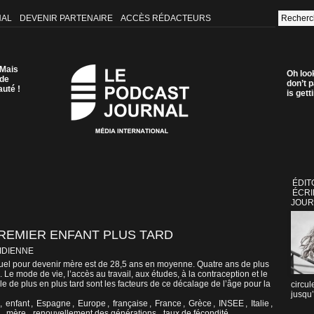
NAL
DEVENIR PARTENAIRE
ACCÈS RÉDACTEURS
 Mais
Oh loo
 de
don’t p
auté !
is get
ÉDIT
ÉCRI
JOUR
REMIER ENFANT PLUS TARD
IDIENNE
tuel pour devenir mère est de 28,5 ans en moyenne. Quatre ans de plus
Le mode de vie, l’accès au travail, aux études, à la contraception et le
le de plus en plus tard sont les facteurs de ce décalage de l’âge pour la
circul
jusqu’
,
enfant
,
Espagne
,
Europe
,
française
,
France
,
Grèce
,
INSEE
,
Italie
,
,
mère
,
renouvellement des générations
,
taux de fécondité