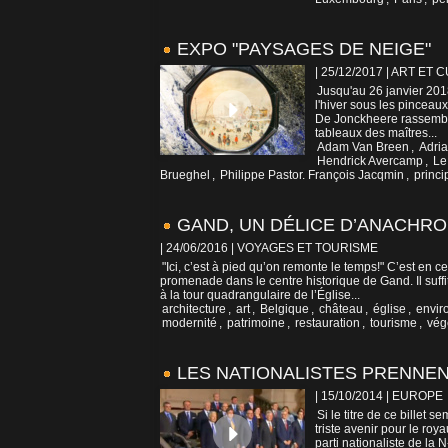
EXPO "PAYSAGES DE NEIGE"
| 25/12/2017
|
ART ET 
Jusqu'au 26 janvier 201
l'hiver sous les pinceaux
De Jonckheere rassemble
tableaux des maîtres...
Adam Van Breen
,
Adri
Hendrick Avercamp
,
Le
Brueghel
,
Philippe Pastor. François Jacqmin
,
princ
GAND, UN DÉLICE D’ANACHR
| 24/06/2016
|
VOYAGES ET TOURISME
"Ici, c’est à pied qu’on remonte le temps!" C’est en c
promenade dans le centre historique de Gand. Il suffi
à la tour quadrangulaire de l’Église...
architecture
,
art
,
Belgique
,
château
,
église
,
envir
modernité
,
patrimoine
,
restauration
,
tourisme
,
vég
LES NATIONALISTES PRENNEN
| 15/10/2014
|
EUROPE
Si le titre de ce billet se
triste avenir pour le ro
parti nationaliste de la