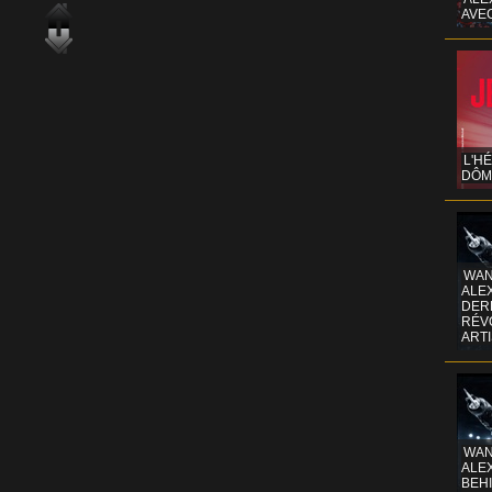
AVE
L'H
DÔM
WAN
ALE
DERR
RÉV
ART
WAN
ALE
BEHI