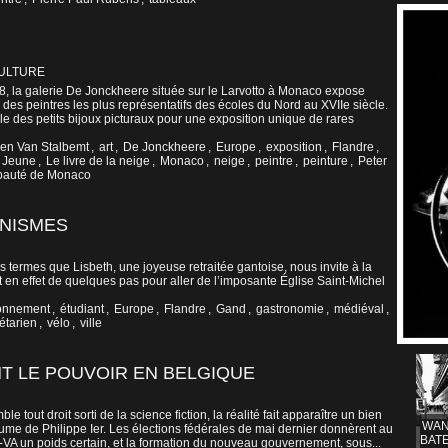
CULTURE
8, la galerie De Jonckheere située sur le Larvotto à Monaco expose
 des peintres les plus représentatifs des écoles du Nord au XVIIe siècle.
 des petits bijoux picturaux pour une exposition unique de rares
aen Van Stalbemt
,
art
,
De Jonckheere
,
Europe
,
exposition
,
Flandre
,
 Jeune
,
Le livre de la neige
,
Monaco
,
neige
,
peintre
,
peinture
,
Peter
ipauté de Monaco
ONISMES
es termes que Lisbeth, une joyeuse retraitée gantoise, nous invite à la
t en effet de quelques pas pour aller de l’imposante Église Saint-Michel
onnement
,
étudiant
,
Europe
,
Flandre
,
Gand
,
gastronomie
,
médiéval
,
étarien
,
vélo
,
ville
T LE POUVOIR EN BELGIQUE
mble tout droit sorti de la science fiction, la réalité fait apparaître un bien
WAN
yaume de Philippe Ier. Les élections fédérales de mai dernier donnèrent au
BATE
 N-VA un poids certain, et la formation du nouveau gouvernement, sous...