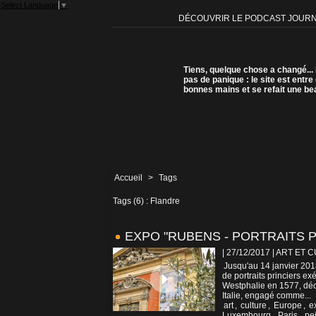
Select Language
▼
DÉCOUVRIR LE PODCAST JOUR
Tiens, quelque chose a changé...
pas de panique : le site est entre
bonnes mains et se refait une be
Accueil
>
Tags
Tags (6) : Flandre
EXPO "RUBENS - PORTRAITS P
| 27/12/2017
|
ART ET 
Jusqu'au 14 janvier 20
de portraits princiers e
Westphalie en 1577, dé
Italie, engagé comme...
art
,
culture
,
Europe
,
e
Luxembourg
,
Paris
,
pe