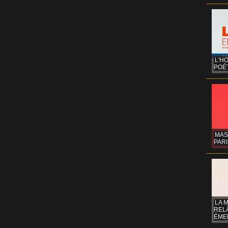
L'H
POÉT
MAS
PARI
LA 
REL
ÉMER