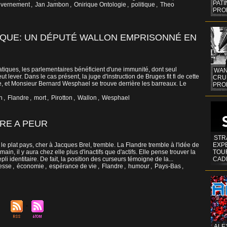
PAT
vernement
,
Jan Jambon
,
Onirique Ontologie
,
politique
,
Theo
PRO
IQUE: UN DÉPUTÉ WALLON EMPRISONNÉ EN
iques, les parlementaires bénéficient d'une immunité, dont seul
WAN
ut lever. Dans le cas présent, la juge d'instruction de Bruges fit fi de cette
CRUI
lle, et Monsieur Bernard Wesphael se trouve derrière les barreaux. Le
PROF
n
,
Flandre
,
mort
,
Pirotton
,
Wallon
,
Wesphael
DRE A PEUR
STR
le plat pays, cher à Jacques Brel, tremble. La Flandre tremble à l'idée de
EXP
ain, il y aura chez elle plus d'inactifs que d'actifs. Elle pense trouver la
TOUR
li identitaire. De fait, la position des curseurs témoigne de la...
CAD
esse
,
économie
,
espérance de vie
,
Flandre
,
humour
,
Pays-Bas
,
ALE