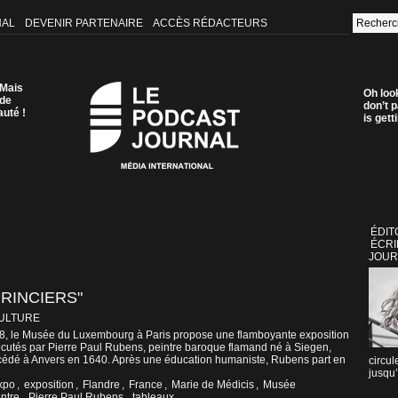
NAL
DEVENIR PARTENAIRE
ACCÈS RÉDACTEURS
 Mais
Oh loo
 de
don’t p
auté !
is get
ÉDIT
ÉCRI
JOUR
RINCIERS"
CULTURE
18, le Musée du Luxembourg à Paris propose une flamboyante exposition
xécutés par Pierre Paul Rubens, peintre baroque flamand né à Siegen,
cédé à Anvers en 1640. Après une éducation humaniste, Rubens part en
circul
jusqu’
xpo
,
exposition
,
Flandre
,
France
,
Marie de Médicis
,
Musée
intre
,
Pierre Paul Rubens
,
tableaux