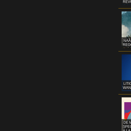
REV
NAÂ
REG
LITI
WAN
DE 
SPE
À LA