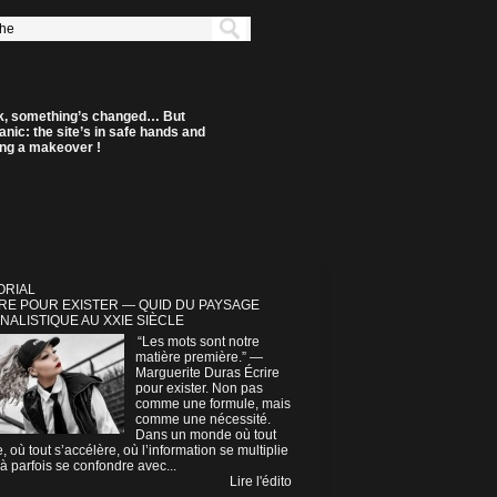
k, something’s changed… But
anic: the site’s in safe hands and
ting a makeover !
ORIAL
RE POUR EXISTER — QUID DU PAYSAGE
NALISTIQUE AU XXIE SIÈCLE
“Les mots sont notre
matière première.” —
Marguerite Duras Écrire
pour exister. Non pas
comme une formule, mais
comme une nécessité.
Dans un monde où tout
e, où tout s’accélère, où l’information se multiplie
à parfois se confondre avec...
Lire l'édito