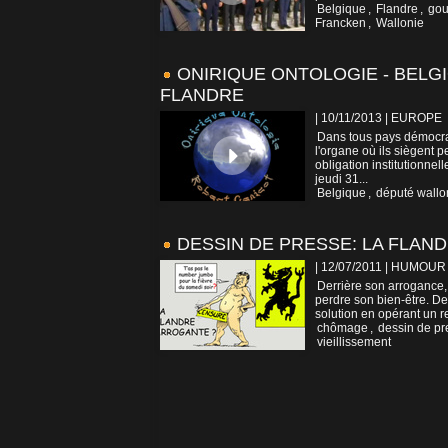
Belgique
,
Flandre
,
gou
Francken
,
Wallonie
ONIRIQUE ONTOLOGIE - BELG
FLANDRE
| 10/11/2013
|
EUROPE
Dans tous pays démocrat
l'organe où ils siègent pe
obligation institutionne
jeudi 31...
Belgique
,
député wallo
DESSIN DE PRESSE: LA FLAN
| 12/07/2011
|
HUMOUR
Derrière son arrogance, 
perdre son bien-être. Dem
solution en opérant un rep
chômage
,
dessin de pr
vieillissement