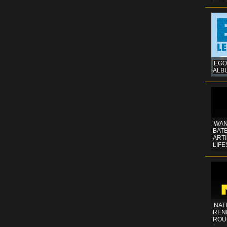
EGO
ALB
WAN
BATE
ART
LIFE
NAT
REN
ROU