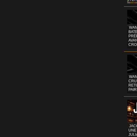
WAN
BATE
PRÉ
AVA
CRO
WAN
CRUI
RETU
PAIR
JAC
UNE
JULI