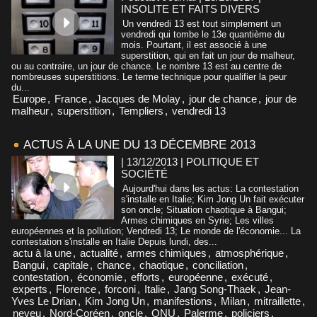
INSOLITE ET FAITS DIVERS
Un vendredi 13 est tout simplement un
vendredi qui tombe le 13e quantième du
mois. Pourtant, il est associé à une
superstition, qui en fait un jour de malheur,
ou au contraire, un jour de chance. Le nombre 13 est au centre de
nombreuses superstitions. Le terme technique pour qualifier la peur
du...
Europe
,
France
,
Jacques de Molay
,
jour de chance
,
jour de
malheur
,
superstition
,
Templiers
,
vendredi 13
ACTUS À LA UNE DU 13 DÉCEMBRE 2013
| 13/12/2013
|
POLITIQUE ET
SOCIÉTÉ
Aujourd'hui dans les actus: La contestation
s'installe en Italie; Kim Jong Un fait exécuter
son oncle; Situation chaotique à Bangui;
Armes chimiques en Syrie; Les villes
européennes et la pollution; Vendredi 13; Le monde de l'économie... La
contestation s'installe en Italie Depuis lundi, des...
actu à la une
,
actualité
,
armes chimiques
,
atmosphérique
,
Bangui
,
capitale
,
chance
,
chaotique
,
conciliation
,
contestation
,
économie
,
efforts
,
européenne
,
exécuté
,
experts
,
Florence
,
forconi
,
Italie
,
Jang Song-Thaek
,
Jean-
Yves Le Drian
,
Kim Jong Un
,
manifestions
,
Milan
,
mitraillette
,
neveu
,
Nord-Coréen
,
oncle
,
ONU
,
Palerme
,
policiers
,