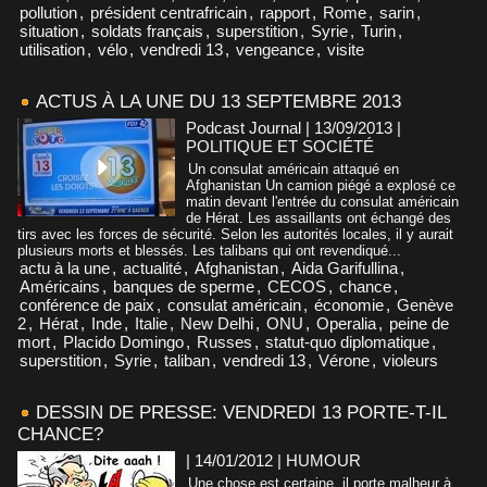
pollution
,
président centrafricain
,
rapport
,
Rome
,
sarin
,
situation
,
soldats français
,
superstition
,
Syrie
,
Turin
,
utilisation
,
vélo
,
vendredi 13
,
vengeance
,
visite
ACTUS À LA UNE DU 13 SEPTEMBRE 2013
Podcast Journal | 13/09/2013
|
POLITIQUE ET SOCIÉTÉ
Un consulat américain attaqué en
Afghanistan Un camion piégé a explosé ce
matin devant l'entrée du consulat américain
de Hérat. Les assaillants ont échangé des
tirs avec les forces de sécurité. Selon les autorités locales, il y aurait
plusieurs morts et blessés. Les talibans qui ont revendiqué...
actu à la une
,
actualité
,
Afghanistan
,
Aida Garifullina
,
Américains
,
banques de sperme
,
CECOS
,
chance
,
conférence de paix
,
consulat américain
,
économie
,
Genève
2
,
Hérat
,
Inde
,
Italie
,
New Delhi
,
ONU
,
Operalia
,
peine de
mort
,
Placido Domingo
,
Russes
,
statut-quo diplomatique
,
superstition
,
Syrie
,
taliban
,
vendredi 13
,
Vérone
,
violeurs
DESSIN DE PRESSE: VENDREDI 13 PORTE-T-IL
CHANCE?
| 14/01/2012
|
HUMOUR
Une chose est certaine, il porte malheur à