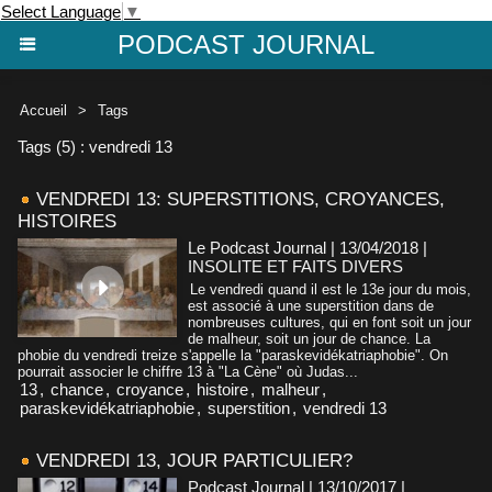
Select Language
▼
PODCAST JOURNAL
Accueil
>
Tags
Tags (5) : vendredi 13
VENDREDI 13: SUPERSTITIONS, CROYANCES,
HISTOIRES
Le Podcast Journal | 13/04/2018
|
INSOLITE ET FAITS DIVERS
Le vendredi quand il est le 13e jour du mois,
est associé à une superstition dans de
nombreuses cultures, qui en font soit un jour
de malheur, soit un jour de chance. La
phobie du vendredi treize s'appelle la "paraskevidékatriaphobie". On
pourrait associer le chiffre 13 à "La Cène" où Judas...
13
,
chance
,
croyance
,
histoire
,
malheur
,
paraskevidékatriaphobie
,
superstition
,
vendredi 13
VENDREDI 13, JOUR PARTICULIER?
Podcast Journal | 13/10/2017
|