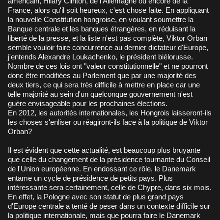
américain, Hilary Clinton, de l'Allemagne ou encore de la
France, alors qu'il soit heureux, c'est chose faite. En appliquant
la nouvelle Constitution hongroise, en voulant soumettre la
Banque centrale et les banques étrangères, en réduisant la
liberté de la presse, et la liste n'est pas complète, Viktor Orban
semble vouloir faire concurrence au dernier dictateur d'Europe,
j'entends Alexandre Loukachenko, le président biélorusse.
Nombre de ces lois ont "valeur constitutionnelle" et ne pourront
donc être modifiées au Parlement que par une majorité des
deux tiers, ce qui sera très difficile à mettre en place car une
telle majorité au sein d'un quelconque gouvernement n'est
guère envisageable pour les prochaines élections.
En 2012, les autorités internationales, les Hongrois laisseront-ils
les choses s'enliser ou réagiront-ils face à la politique de Viktor
Orban?
Il est évident que cette actualité, est beaucoup plus bruyante
que celle du changement de la présidence tournante du Conseil
de l'Union européenne. En endossant ce rôle, le Danemark
entame un cycle de présidence de petits pays. Plus
intéressante sera certainement, celle de Chypre, dans six mois.
En effet, la Pologne avec son statut de plus grand pays
d'Europe centrale a tenté de peser dans un contexte difficile sur
la politique internationale, mais que pourra faire le Danemark