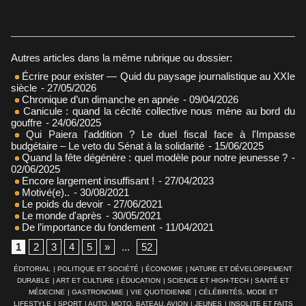
Autres articles dans la même rubrique ou dossier:
Écrire pour exister — Quid du paysage journalistique au XXIe
siècle
- 27/05/2026
Chronique d’un dimanche en apnée
- 09/04/2026
Canicule : quand la cécité collective nous mène au bord du
gouffre
- 24/06/2025
Qui Paiera l'addition ? Le duel fiscal face à l'Impasse
budgétaire – Le veto du Sénat à la solidarité
- 15/06/2025
Quand la fête dégénère : quel modèle pour notre jeunesse ?
-
02/06/2025
Encore largement insuffisant !
- 27/04/2023
Motivé(e)..
- 30/08/2021
Le poids du devoir
- 27/06/2021
Le monde d'après
- 30/05/2021
De l’importance du fondement
- 11/04/2021
1
2
3
4
5
»
...
52
ÉDITORIAL
|
POLITIQUE ET SOCIÉTÉ
|
ÉCONOMIE
|
NATURE ET DÉVELOPPEMENT
DURABLE
|
ART ET CULTURE
|
ÉDUCATION
|
SCIENCE ET HIGH-TECH
|
SANTÉ ET
MÉDECINE
|
GASTRONOMIE
|
VIE QUOTIDIENNE
|
CÉLÉBRITÉS, MODE ET
LIFESTYLE
|
SPORT
|
AUTO, MOTO, BATEAU, AVION
|
JEUNES
|
INSOLITE ET FAITS