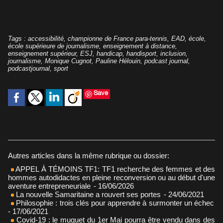
Tags
:
accessibilité
,
championne de France para-tennis
,
EAD
,
école
,
école supérieure de journalisme
,
enseignement à distance
,
enseignement supérieur
,
ESJ
,
handicap
,
handisport
,
inclusion
,
journalisme
,
Monique Cugnot
,
Pauline Hélouin
,
podcast journal
,
podcastjournal
,
sport
Save
Autres articles dans la même rubrique ou dossier:
APPEL À TÉMOINS TF1: TF1 recherche des femmes et des
hommes autodidactes en pleine reconversion ou au début d'une
aventure entrepreneuriale
- 16/06/2026
La nouvelle Samaritaine a rouvert ses portes
- 24/06/2021
Philosophie : trois clés pour apprendre à surmonter un échec
- 17/06/2021
Covid-19 : le muguet du 1er Mai pourra être vendu dans des