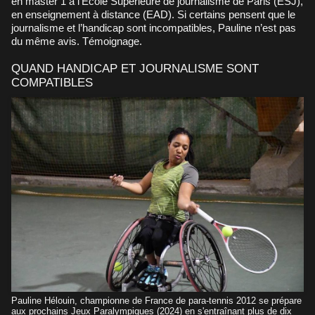
en master 1 à l'Ecole Supérieure de journalisme de Paris (ESJ),
en enseignement à distance (EAD). Si certains pensent que le
journalisme et l’handicap sont incompatibles, Pauline n’est pas
du même avis. Témoignage.
QUAND HANDICAP ET JOURNALISME SONT
COMPATIBLES
Pauline Hélouin, championne de France de para-tennis 2012 se prépare
aux prochains Jeux Paralympiques (2024) en s'entraînant plus de dix