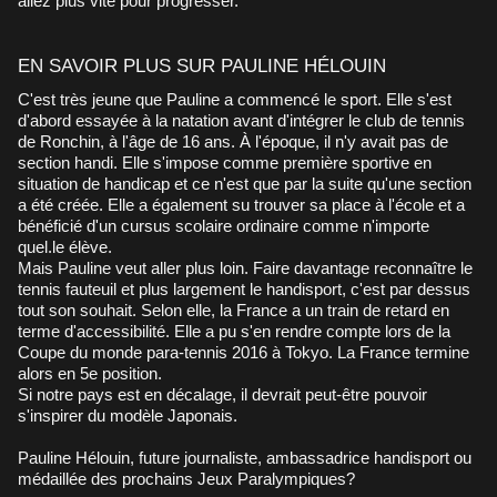
allez plus vite pour progresser.
EN SAVOIR PLUS SUR PAULINE HÉLOUIN
C'est très jeune que Pauline a commencé le sport. Elle s'est
d'abord essayée à la natation avant d'intégrer le club de tennis
de Ronchin, à l'âge de 16 ans. À l'époque, il n'y avait pas de
section handi. Elle s'impose comme première sportive en
situation de handicap et ce n'est que par la suite qu'une section
a été créée. Elle a également su trouver sa place à l'école et a
bénéficié d'un cursus scolaire ordinaire comme n'importe
quel.le élève.
Mais Pauline veut aller plus loin. Faire davantage reconnaître le
tennis fauteuil et plus largement le handisport, c'est par dessus
tout son souhait. Selon elle, la France a un train de retard en
terme d'accessibilité. Elle a pu s'en rendre compte lors de la
Coupe du monde para-tennis 2016 à Tokyo. La France termine
alors en 5e position.
Si notre pays est en décalage, il devrait peut-être pouvoir
s'inspirer du modèle Japonais.
Pauline Hélouin, future journaliste, ambassadrice handisport ou
médaillée des prochains Jeux Paralympiques?