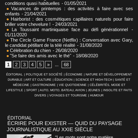
conditions quasi habituelles
- 01/05/2021
Vacances de printemps : des activités à faire avec ses
enfants
- 21/04/2021
Hairborist : des cosmétiques capillaires naturels pour faire
briller votre chevelure !
- 24/03/2021
La Toussaint martiniquaise face au défi générationnel
-
01/11/2020
The Circle Game France (Netflix) : Conversation avec Gary,
le candidat pétillant de la télé réalité
- 31/08/2020
Célébration du chien
- 26/08/2020
"Se faire des amis avec le thé"
- 18/08/2020
1
2
3
4
5
»
...
68
ÉDITORIAL
|
POLITIQUE ET SOCIÉTÉ
|
ÉCONOMIE
|
NATURE ET DÉVELOPPEMENT
DURABLE
|
ART ET CULTURE
|
ÉDUCATION
|
SCIENCE ET HIGH-TECH
|
SANTÉ ET
MÉDECINE
|
GASTRONOMIE
|
VIE QUOTIDIENNE
|
CÉLÉBRITÉS, MODE ET
LIFESTYLE
|
SPORT
|
AUTO, MOTO, BATEAU, AVION
|
JEUNES
|
INSOLITE ET FAITS
DIVERS
|
VOYAGES ET TOURISME
|
HUMOUR
ÉDITORIAL
ÉCRIRE POUR EXISTER — QUID DU PAYSAGE
JOURNALISTIQUE AU XXIE SIÈCLE
“Les mots sont notre matière