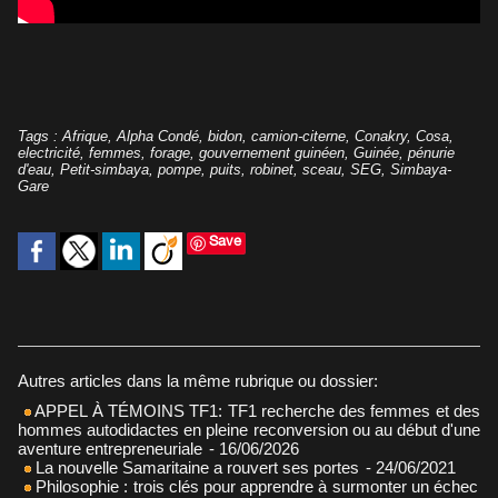
Tags
:
Afrique
,
Alpha Condé
,
bidon
,
camion-citerne
,
Conakry
,
Cosa
,
electricité
,
femmes
,
forage
,
gouvernement guinéen
,
Guinée
,
pénurie
d'eau
,
Petit-simbaya
,
pompe
,
puits
,
robinet
,
sceau
,
SEG
,
Simbaya-
Gare
Save
Autres articles dans la même rubrique ou dossier:
APPEL À TÉMOINS TF1: TF1 recherche des femmes et des
hommes autodidactes en pleine reconversion ou au début d'une
aventure entrepreneuriale
- 16/06/2026
La nouvelle Samaritaine a rouvert ses portes
- 24/06/2021
Philosophie : trois clés pour apprendre à surmonter un échec