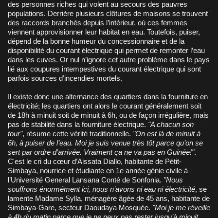
des personnes riches qui volent au secours des pauvres
populations. Derrière plusieurs clôtures de maisons se trouvent
des raccords branchés depuis l’intérieur, où ces femmes
viennent approvisionner leur habitat en eau. Toutefois, puiser,
dépend de la bonne humeur du concessionnaire et de la
disponibilité du courant électrique qui permet de remonter l’eau
dans les cuves. Or nul n’ignore cet autre problème dans le pays
lié aux coupures intempestives du courant électrique qui sont
parfois sources d’incendies mortels.
Il existe donc une alternance des quartiers dans la fourniture en
électricité; les quartiers ont alors le courant généralement soit
de 18h à minuit soit de minuit à 6h, ou de façon irrégulière, mais
pas de stabilité dans la fourniture électrique.
"A chacun son
tour"
, résume cette vérité traditionnelle.
"On est là de minuit à
6h, à puiser de l’eau. Moi je suis venue très tôt parce qu’on se
sert par ordre d’arrivée. Vraiment ça ne va pas en Guinée!"
.
C'est le cri du cœur d’Aissata Diallo, habitante de Pétit-
Simbaya, nourrice et étudiante en 1e année génie civile à
l’Université General Lansana Conté de Sonfonia.
"Nous
souffrons énormément ici, nous n’avons ni eau ni électricité
, se
lamente Madame Sylla, ménagère âgée de 45 ans, habitante de
Simbaya-Gare, secteur Daoudaya Mosquée.
"Moi je me réveille
à 4h du matin parce que je ne peux pas rester jusqu’à minuit