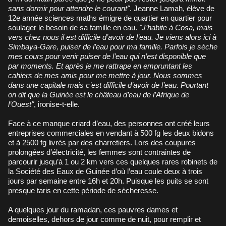
sans dormir pour attendre le courant"
. Jeanne Lamah, élève de
12e année sciences maths émigre de quartier en quartier pour
soulager le besoin de sa famille en eau.
"J’habite à Cosa, mais
vers chez nous il est difficile d’avoir de l’eau. Je viens alors ici à
Simbaya-Gare, puiser de l’eau pour ma famille. Parfois je sèche
mes cours pour venir puiser de l’eau qui n’est disponible que
par moments. Et après je me rattrape en empruntant les
cahiers de mes amis pour me mettre à jour. Nous sommes
dans une capitale mais c’est difficile d’avoir de l’eau. Pourtant
on dit que la Guinée est le château d’eau de l’Afrique de
l’Ouest"
, ironise-t-elle.
Face à ce manque criard d’eau, des personnes ont créé leurs
entreprises commerciales en vendant à 500 fg les deux bidons
et à 2500 fg livrés par des charretiers. Lors des coupures
prolongées d’électricité, les femmes sont contraintes de
parcourir jusqu’à 1 ou 2 km vers ces quelques rares robinets de
la Société des Eaux de Guinée d’où l’eau coule deux à trois
jours par semaine entre 16h et 20h. Puisque les puits se sont
presque taris en cette période de sècheresse.
A quelques jour du ramadan, ces pauvres dames et
demoiselles, dehors de jour comme de nuit, pour remplir et