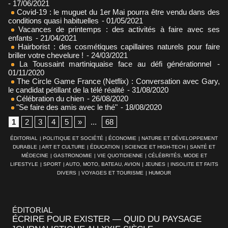
- 17/06/2021
Covid-19 : le muguet du 1er Mai pourra être vendu dans des
conditions quasi habituelles
- 01/05/2021
Vacances de printemps : des activités à faire avec ses
enfants
- 21/04/2021
Hairborist : des cosmétiques capillaires naturels pour faire
briller votre chevelure !
- 24/03/2021
La Toussaint martiniquaise face au défi générationnel
-
01/11/2020
The Circle Game France (Netflix) : Conversation avec Gary,
le candidat pétillant de la télé réalité
- 31/08/2020
Célébration du chien
- 26/08/2020
"Se faire des amis avec le thé"
- 18/08/2020
1
2
3
4
5
»
...
68
ÉDITORIAL
|
POLITIQUE ET SOCIÉTÉ
|
ÉCONOMIE
|
NATURE ET DÉVELOPPEMENT
DURABLE
|
ART ET CULTURE
|
ÉDUCATION
|
SCIENCE ET HIGH-TECH
|
SANTÉ ET
MÉDECINE
|
GASTRONOMIE
|
VIE QUOTIDIENNE
|
CÉLÉBRITÉS, MODE ET
LIFESTYLE
|
SPORT
|
AUTO, MOTO, BATEAU, AVION
|
JEUNES
|
INSOLITE ET FAITS
DIVERS
|
VOYAGES ET TOURISME
|
HUMOUR
ÉDITORIAL
ÉCRIRE POUR EXISTER — QUID DU PAYSAGE