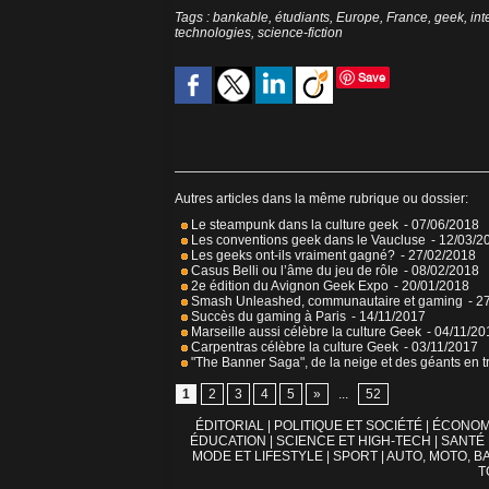
Tags
:
bankable
,
étudiants
,
Europe
,
France
,
geek
,
int
technologies
,
science-fiction
Save
Autres articles dans la même rubrique ou dossier:
Le steampunk dans la culture geek
- 07/06/2018
Les conventions geek dans le Vaucluse
- 12/03/2
Les geeks ont-ils vraiment gagné?
- 27/02/2018
Casus Belli ou l’âme du jeu de rôle
- 08/02/2018
2e édition du Avignon Geek Expo
- 20/01/2018
Smash Unleashed, communautaire et gaming
- 2
Succès du gaming à Paris
- 14/11/2017
Marseille aussi célèbre la culture Geek
- 04/11/20
Carpentras célèbre la culture Geek
- 03/11/2017
"The Banner Saga", de la neige et des géants en tr
1
2
3
4
5
»
...
52
ÉDITORIAL
|
POLITIQUE ET SOCIÉTÉ
|
ÉCONOM
ÉDUCATION
|
SCIENCE ET HIGH-TECH
|
SANTÉ
MODE ET LIFESTYLE
|
SPORT
|
AUTO, MOTO, BA
T