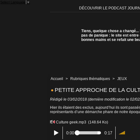
Select Language
▼
DÉCOUVRIR LE PODCAST JOUR
Tiens, quelque chose a changé...
pas de panique : le site est entre
bonnes mains et se refait une be
Accueil
>
Rubriques thématiques
>
JEUX
PETITE APPROCHE DE LA CUL
Rédigé le 03/02/2018 (dernière modification le 02/0
Hier ils étaient des exclus, aujourd’hui ils sont pass
représentants d’une démarche phare de notre époque. 
Culture geek.mp3
(148.64 Ko)
0:00
0:17