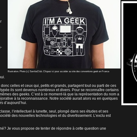
r
e
s-
Illustration. Photo (c) SambaClub. Cliquez ici pour accéder au site des conventions geek en France
ui.
onc celles et ceux qui, petits et grands, partagent tout ou parti de ces
ypée ils sont devenus nombreux et divers. Pour se reconnaître certains
x-mêmes des geeks. C’est à ce moment-là que la représentation du nom a
orative à la reconnaissance. Notre société aurait alors vu en quelques
s d’aujourd’hui.
sse, l’intellectuel à lunette, seul, plongé dans ses études et ses
la société des nouvelles technologies et du divertissement. L’exclu est
gné? Je vous propose de tenter de répondre à cette question une