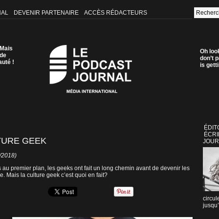
NAL
DEVENIR PARTENAIRE
ACCÈS RÉDACTEURS
 Mais
Oh loo
 de
don’t p
auté !
is get
ÉDIT
ÉCRI
TURE GEEK
JOUR
2/2018)
és au premier plan, les geeks ont fait un long chemin avant de devenir les
Mais la culture geek c’est quoi en fait?
circul
jusqu’