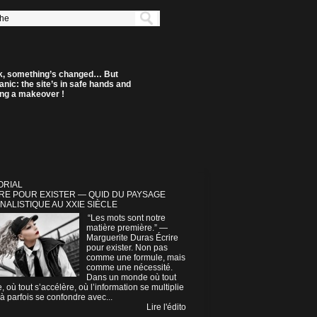
k, something’s changed… But
anic: the site’s in safe hands and
ting a makeover !
ORIAL
RE POUR EXISTER — QUID DU PAYSAGE
NALISTIQUE AU XXIE SIÈCLE
“Les mots sont notre
matière première.” —
Marguerite Duras Écrire
pour exister. Non pas
comme une formule, mais
comme une nécessité.
Dans un monde où tout
e, où tout s’accélère, où l’information se multiplie
à parfois se confondre avec...
Lire l'édito