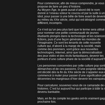
Pour commencer, afin de mieux comprendre, je vous
propose de faire un peu d’histoire.
Au Moyen-Âge, le geek aurait d’abord été le nom
donné à l’oiseau voleur le coucou et par la suite à un
idiot, pour passer à une bête de foire avant de deveni
au milieu du XXe siècle, celui qui est désigné comm
différent, incompris.
Ce n’est qu’un peu plus tard que le terme sera utilisé
pour nommer une petite communauté de jeunes
étudiants plongés dans la technologie et les science
fictions, puis d’une façon générale les mondes de
l’imaginaire. Ce sont les tenants de cette nouvelle
culture qui, d’abord à la marge de la société, mais
comme des pionniers, vont grâce aux nouvelles
technologies, Internet, ainsi que la démocratisation
des jeux vidéo et des récits fantastiques, devenir les
porteurs d’une culture phare de la société d’aujourd’h
Les personnes concernées par cette culture pop sont d
démarches et de ces passions. D’une poignée stéréot
ont décidé dès la fin du XXe siècle de s’appeler eu
commencé à muter pour passer d’une signification péj
décennies les marginaux d’hier devenir les vainqueur
Pour caricaturer, souvenez-vous de ce camarade de cla
histoires. C’est lui aujourd’hui qui participe à bâtir 
devenu bankable.
Mais, en fin de compte les geeks ont-ils vraiment ga
prochaine fois.