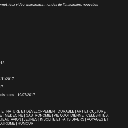
ernet
,
jeux vidéo
,
marginaux
,
mondes de l’imaginaire
,
nouvelles
018
7/11/2017
17
ois actes
- 19/07/2017
IE
|
NATURE ET DÉVELOPPEMENT DURABLE
|
ART ET CULTURE
|
 ET MÉDECINE
|
GASTRONOMIE
|
VIE QUOTIDIENNE
|
CÉLÉBRITÉS,
TEAU, AVION
|
JEUNES
|
INSOLITE ET FAITS DIVERS
|
VOYAGES ET
OURISME
|
HUMOUR