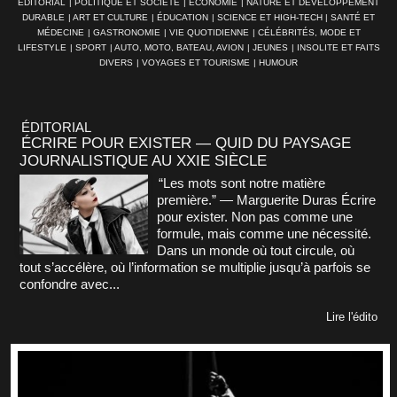
ÉDITORIAL
|
POLITIQUE ET SOCIÉTÉ
|
ÉCONOMIE
|
NATURE ET DÉVELOPPEMENT
DURABLE
|
ART ET CULTURE
|
ÉDUCATION
|
SCIENCE ET HIGH-TECH
|
SANTÉ ET
MÉDECINE
|
GASTRONOMIE
|
VIE QUOTIDIENNE
|
CÉLÉBRITÉS, MODE ET
LIFESTYLE
|
SPORT
|
AUTO, MOTO, BATEAU, AVION
|
JEUNES
|
INSOLITE ET FAITS
DIVERS
|
VOYAGES ET TOURISME
|
HUMOUR
ÉDITORIAL
ÉCRIRE POUR EXISTER — QUID DU PAYSAGE
JOURNALISTIQUE AU XXIE SIÈCLE
“Les mots sont notre matière
première.” — Marguerite Duras Écrire
pour exister. Non pas comme une
formule, mais comme une nécessité.
Dans un monde où tout circule, où
tout s’accélère, où l’information se multiplie jusqu’à parfois se
confondre avec...
Lire l'édito