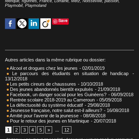
féerique
,
figurines
,
France
,
Lorraine
,
Metz
,
Noisseville
,
passion
,
Playmobil
,
Playmoland
Save
Autres articles dans la même rubrique ou dossier:
Alcool et drogues chez les jeunes
- 02/01/2019
Le parcours des étudiants en situation de handicap
-
13/12/2018
Les petits cireurs de chaussures
- 10/10/2018
Des jeunes abandonnés bientôt expulsés
- 21/09/2018
Facebook, un danger social pour les Guinéens?
- 06/09/2018
Rentrée scolaire 2018-2019 au Cameroun
- 05/09/2018
La défectuosité du système éducatif
- 29/08/2018
Jeunesse française, notre salut est-il ailleurs?
- 16/08/2018
Amitié pour l’avenir de la jeunesse
- 08/08/2018
Pour le retour des jeunes en Martinique
- 20/07/2018
1
2
3
4
5
»
...
12