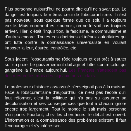
Plus personne aujourd’hui ne pourra dire qu’il ne savait pas. Le
danger est toujours le même: celui de l’obscurantisme. Il n’est
pas nouveau, sous quelque forme que ce soit, il a toujours
existé. Mais comme il est sournois, on ne le voit pas toujours
arriver. Hier, c’était l’Inquisition, le fascisme, le communisme et
d’autres encore. Toutes ces doctrines et idéaux autoritaires qui
ont lutté contre la connaissance universaliste en voulant
imposer la leur, épurée, contrôlée, etc.
Sous-jacent, l’obscurantisme rôde toujours et est prêt à sauter
sur sa proie. Le gouvernement doit agir et lutter contre celui qui
gangrène la France aujourd’hui.
Les Français n’attendent pas
des mesurettes mais des signaux forts et clairs.
Le professeur d’histoire assassiné n’enseignait pas à la maison.
Face à l’obscurantisme d’aujourd’hui ce n’est pas l’école qu’il
faut réformer, c’est la politique qui n’a pas su assumer sa
décolonisation et ses conséquences que tout à chacun ignore
encore trop largement. Tout le monde le sait mais personne
n’en parle. Pourtant, chez les chercheurs, le débat est ouvert.
L’information et la connaissance des problèmes existent, il faut
l’encourager et s’y intéresser.