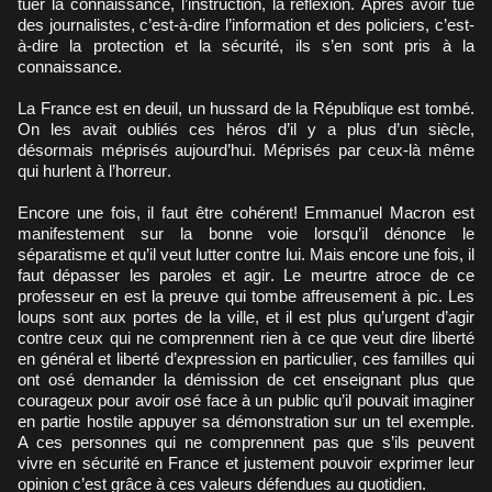
tuer la connaissance, l’instruction, la réflexion. Après avoir tué
des journalistes, c’est-à-dire l’information et des policiers, c’est-
à-dire la protection et la sécurité, ils s’en sont pris à la
connaissance.
La France est en deuil, un hussard de la République est tombé.
On les avait oubliés ces héros d’il y a plus d’un siècle,
désormais méprisés aujourd’hui. Méprisés par ceux-là même
qui hurlent à l’horreur.
Encore une fois, il faut être cohérent! Emmanuel Macron est
manifestement sur la bonne voie lorsqu’il dénonce le
séparatisme et qu’il veut lutter contre lui. Mais encore une fois, il
faut dépasser les paroles et agir. Le meurtre atroce de ce
professeur en est la preuve qui tombe affreusement à pic. Les
loups sont aux portes de la ville, et il est plus qu’urgent d’agir
contre ceux qui ne comprennent rien à ce que veut dire liberté
en général et liberté d’expression en particulier, ces familles qui
ont osé demander la démission de cet enseignant plus que
courageux pour avoir osé face à un public qu’il pouvait imaginer
en partie hostile appuyer sa démonstration sur un tel exemple.
A ces personnes qui ne comprennent pas que s’ils peuvent
vivre en sécurité en France et justement pouvoir exprimer leur
opinion c’est grâce à ces valeurs défendues au quotidien.