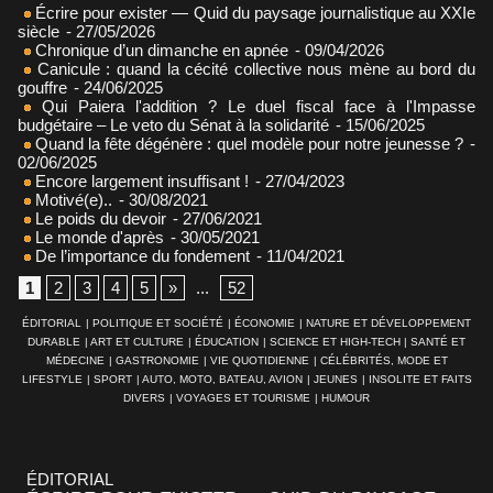
Écrire pour exister — Quid du paysage journalistique au XXIe
siècle
- 27/05/2026
Chronique d’un dimanche en apnée
- 09/04/2026
Canicule : quand la cécité collective nous mène au bord du
gouffre
- 24/06/2025
Qui Paiera l'addition ? Le duel fiscal face à l'Impasse
budgétaire – Le veto du Sénat à la solidarité
- 15/06/2025
Quand la fête dégénère : quel modèle pour notre jeunesse ?
-
02/06/2025
Encore largement insuffisant !
- 27/04/2023
Motivé(e)..
- 30/08/2021
Le poids du devoir
- 27/06/2021
Le monde d'après
- 30/05/2021
De l’importance du fondement
- 11/04/2021
1
2
3
4
5
»
...
52
ÉDITORIAL
|
POLITIQUE ET SOCIÉTÉ
|
ÉCONOMIE
|
NATURE ET DÉVELOPPEMENT
DURABLE
|
ART ET CULTURE
|
ÉDUCATION
|
SCIENCE ET HIGH-TECH
|
SANTÉ ET
MÉDECINE
|
GASTRONOMIE
|
VIE QUOTIDIENNE
|
CÉLÉBRITÉS, MODE ET
LIFESTYLE
|
SPORT
|
AUTO, MOTO, BATEAU, AVION
|
JEUNES
|
INSOLITE ET FAITS
DIVERS
|
VOYAGES ET TOURISME
|
HUMOUR
ÉDITORIAL