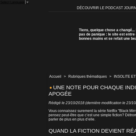
Select Language
▼
DÉCOUVRIR LE PODCAST JOUR
Tiens, quelque chose a changé...
pas de panique : le site est entre
bonnes mains et se refait une be
Accueil
>
Rubriques thématiques
>
INSOLITE ET
UNE NOTE POUR CHAQUE INDIV
APOGÉE
Rédigé le 23/10/2018 (dernière modification le 23/1
Vous connaissez surement la série Netflix "Black Mir
pensez peut-être que c’est une simple fiction? Détromp
parler de plus en plus d’elle.
QUAND LA FICTION DEVIENT RÉ