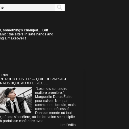
k, something’s changed… But
anic: the site’s in safe hands and
ting a makeover !
ORIAL
RE POUR EXISTER — QUID DU PAYSAGE
NALISTIQUE AU XXIE SIÈCLE
“Les mots sont notre
matière première.” —
Marguerite Duras Écrire
pour exister. Non pas
comme une formule, mais
comme une nécessité.
Dans un monde où tout
e, où tout s’accélère, où l’information se multiplie
à parfois se confondre avec...
Lire l'édito