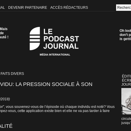
NAL
DEVENIR PARTENAIRE
ACCÈS RÉDACTEURS
 Mais
Oh loo
 de
don’t p
auté !
is get
 FAITS DIVERS
ÉDIT
ÉCRI
IDU: LA PRESSION SOCIALE À SON
JOUR
0/2018)
ror", vous souvenez-vous de l’épisode où chaque individu est noté? Vous
ez-vous, cette application existe bien et elle ne va pas tarder à faire
circul
jusqu’
ALITÉ