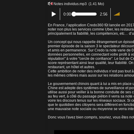
Notes individus.mp3
(1.41 Mo)
0:00
2:56
En France, l’application Credo360 fût lancée en 2017.
noter non plus les services comme Uber, les restaur
principalement la fiabilité, les compétences, etc… d
Un concept qui nous rappelle étrangement un épisode d
premier épisode de la saison 3 le spectateur découvr
et amis en permanence. Sur Credo la note varie de 0 
données personnelles, en connectant votre profil à v
réputation" à votre "cercle de confiance". Le but de
score représentant ainsi leur qualité, leur fiabilité
restaurant, un hôtel et autres.
Cette ambition de noter des individus n’est pas tout à 
les mêmes critères mais aussi sur les relations amou
Le gouvernement chinois quant à lui a mis en place 
Chine est adepte des systèmes de surveillance et po
utilise aussi pour veiller à la bonne conduite de ses cit
au feu vert, à côté du passage piéton il verra sa not
voire les discours tenus sur les réseaux sociaux. Si c
que le quotidien des citoyens sera différent en fonctio
une mauvaise note sociale ou moyenne se verra interdi
Donc vous l'avez bien compris, souriez, vous êtes no