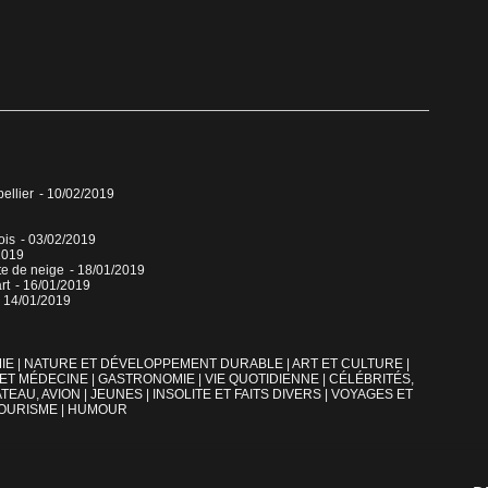
pellier
- 10/02/2019
ois
- 03/02/2019
2019
ute de neige
- 18/01/2019
art
- 16/01/2019
- 14/01/2019
IE
|
NATURE ET DÉVELOPPEMENT DURABLE
|
ART ET CULTURE
|
 ET MÉDECINE
|
GASTRONOMIE
|
VIE QUOTIDIENNE
|
CÉLÉBRITÉS,
TEAU, AVION
|
JEUNES
|
INSOLITE ET FAITS DIVERS
|
VOYAGES ET
OURISME
|
HUMOUR