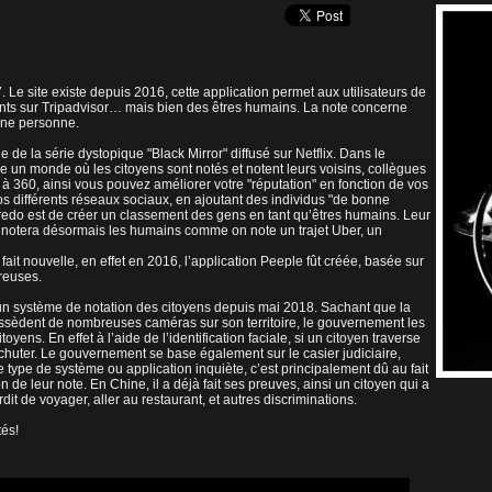
 Le site existe depuis 2016, cette application permet aux utilisateurs de
ants sur Tripadvisor… mais bien des êtres humains. La note concerne
’une personne.
e la série dystopique "Black Mirror" diffusé sur Netflix. Dans le
e un monde où les citoyens sont notés et notent leurs voisins, collègues
à 360, ainsi vous pouvez améliorer votre "réputation" en fonction de vos
os différents réseaux sociaux, en ajoutant des individus "de bonne
 Credo est de créer un classement des gens en tant qu’êtres humains. Leur
. On notera désormais les humains comme on note un trajet Uber, un
fait nouvelle, en effet en 2016, l’application Peeple fût créée, basée sur
reuses.
un système de notation des citoyens depuis mai 2018. Sachant que la
ssèdent de nombreuses caméras sur son territoire, le gouvernement les
oyens. En effet à l’aide de l’identification faciale, si un citoyen traverse
e chuter. Le gouvernement se base également sur le casier judiciaire,
e type de système ou application inquiète, c’est principalement dû au fait
n de leur note. En Chine, il a déjà fait ses preuves, ainsi un citoyen qui a
t de voyager, aller au restaurant, et autres discriminations.
tés!