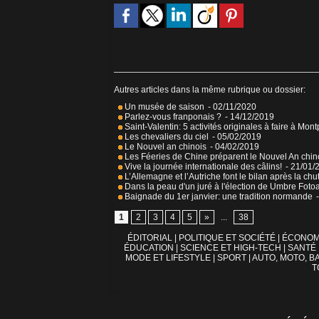
Autres articles dans la même rubrique ou dossier:
Un musée de saison
- 02/11/2020
Parlez-vous franponais ?
- 14/12/2019
Saint-Valentin: 5 activités originales à faire à Mont
Les chevaliers du ciel
- 05/02/2019
Le Nouvel an chinois
- 04/02/2019
Les Féeries de Chine préparent le Nouvel An chin
Vive la journée internationale des câlins!
- 21/01/
L’Allemagne et l’Autriche font le bilan après la ch
Dans la peau d'un juré à l'élection de Umbre Foto
Baignade du 1er janvier: une tradition normande
1
2
3
4
5
»
...
38
ÉDITORIAL
|
POLITIQUE ET SOCIÉTÉ
|
ÉCONOM
ÉDUCATION
|
SCIENCE ET HIGH-TECH
|
SANTÉ
MODE ET LIFESTYLE
|
SPORT
|
AUTO, MOTO, BA
T