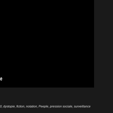
60
,
dystopie
,
fiction
,
notation
,
Peeple
,
pression sociale
,
surveillance