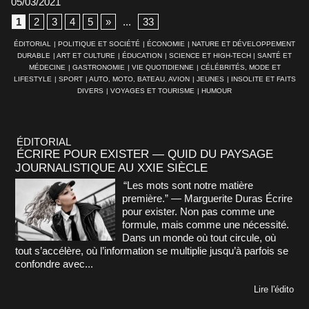
05/03/2021
1
2
3
4
5
»
...
33
ÉDITORIAL
|
POLITIQUE ET SOCIÉTÉ
|
ÉCONOMIE
|
NATURE ET DÉVELOPPEMENT
DURABLE
|
ART ET CULTURE
|
ÉDUCATION
|
SCIENCE ET HIGH-TECH
|
SANTÉ ET
MÉDECINE
|
GASTRONOMIE
|
VIE QUOTIDIENNE
|
CÉLÉBRITÉS, MODE ET
LIFESTYLE
|
SPORT
|
AUTO, MOTO, BATEAU, AVION
|
JEUNES
|
INSOLITE ET FAITS
DIVERS
|
VOYAGES ET TOURISME
|
HUMOUR
ÉDITORIAL
ÉCRIRE POUR EXISTER — QUID DU PAYSAGE
JOURNALISTIQUE AU XXIE SIÈCLE
“Les mots sont notre matière
première.” — Marguerite Duras Écrire
pour exister. Non pas comme une
formule, mais comme une nécessité.
Dans un monde où tout circule, où
tout s’accélère, où l’information se multiplie jusqu’à parfois se
confondre avec...
Lire l'édito