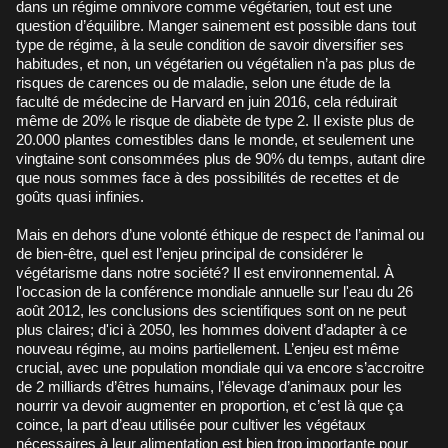
dans un régime omnivore comme végétarien, tout est une
question d’équilibre. Manger sainement est possible dans tout
type de régime, à la seule condition de savoir diversifier ses
habitudes, et non, un végétarien ou végétalien n’a pas plus de
risques de carences ou de maladie, selon une étude de la
faculté de médecine de Harvard en juin 2016, cela réduirait
même de 20% le risque de diabète de type 2. Il existe plus de
20.000 plantes comestibles dans le monde, et seulement une
vingtaine sont consommées plus de 90% du temps, autant dire
que nous sommes face à des possibilités de recettes et de
goûts quasi infinies.
Mais en dehors d’une volonté éthique de respect de l’animal ou
de bien-être, quel est l’enjeu principal de considérer le
végétarisme dans notre société? Il est environnemental. À
l'occasion de la conférence mondiale annuelle sur l'eau du 26
août 2012, les conclusions des scientifiques sont on ne peut
plus claires; d'ici à 2050, les hommes doivent d’adapter à ce
nouveau régime, au moins partiellement. L’enjeu est même
crucial, avec une population mondiale qui va encore s’accroitre
de 2 milliards d’êtres humains, l’élevage d’animaux pour les
nourrir va devoir augmenter en proportion, et c’est là que ça
coince, la part d’eau utilisée pour cultiver les végétaux
nécessaires à leur alimentation est bien trop importante pour