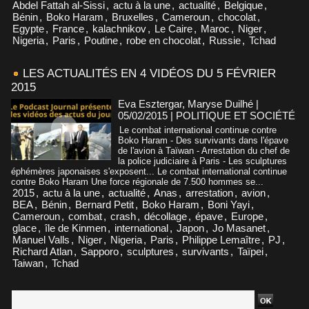
Abdel Fattah al-Sissi
,
actu à la une
,
actualité
,
Belgique
,
Bénin
,
Boko Haram
,
Bruxelles
,
Cameroun
,
chocolat
,
Egypte
,
France
,
kalachnikov
,
Le Caire
,
Maroc
,
Niger
,
Nigeria
,
Paris
,
Poutine
,
robe en chocolat
,
Russie
,
Tchad
LES ACTUALITÉS EN 4 VIDÉOS DU 5 FÉVRIER
2015
Eva Esztergar, Maryse Duilhé |
05/02/2015
|
POLITIQUE ET SOCIÉTÉ
Le combat international continue contre
Boko Haram - Des survivants dans l'épave
de l'avion à Taïwan - Arrestation du chef de
la police judiciaire à Paris - Les sculptures
éphémères japonaises s'exposent... Le combat international continue
contre Boko Haram Une force régionale de 7.500 hommes se...
2015
,
actu à la une
,
actualité
,
Anas
,
arrestation
,
avion
,
BEA
,
Bénin
,
Bernard Petit
,
Boko Haram
,
Boni Yayi
,
Cameroun
,
combat
,
crash
,
décollage
,
épave
,
Europe
,
glace
,
île de Kinmen
,
international
,
Japon
,
Jo Masanet
,
Manuel Valls
,
Niger
,
Nigeria
,
Paris
,
Philippe Lemaître
,
PJ
,
Richard Atlan
,
Sapporo
,
sculptures
,
survivants
,
Taïpei
,
Taiwan
,
Tchad