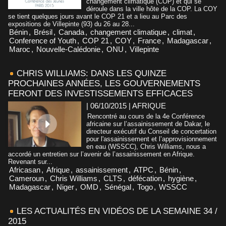
changement climatique (COP) et qui se
déroule dans la ville hôte de la COP. La COY
se tient quelques jours avant le COP 21 et a lieu au Parc des
expositions de Villepinte (93) du 26 au 28...
Bénin
,
Brésil
,
Canada
,
changement climatique
,
climat
,
Conference of Youth
,
COP 21
,
COY
,
France
,
Madagascar
,
Maroc
,
Nouvelle-Calédonie
,
ONU
,
Villepinte
CHRIS WILLIAMS: DANS LES QUINZE
PROCHAINES ANNÉES, LES GOUVERNEMENTS
FERONT DES INVESTISSEMENTS EFFICACES
| 06/10/2015
|
AFRIQUE
Rencontré au cours de la 4e Conférence
africaine sur l’assainissement de Dakar, le
directeur exécutif du Conseil de concertation
pour l'assainissement et l’approvisionnement
en eau (WSSCC), Chris Williams, nous a
accordé un entretien sur l’avenir de l’assainissement en Afrique.
Revenant sur...
Africasan
,
Afrique
,
assainissement
,
ATPC
,
Bénin
,
Cameroun
,
Chris Williams
,
CLTS
,
défécation
,
hygiène
,
Madagascar
,
Niger
,
OMD
,
Sénégal
,
Togo
,
WSSCC
LES ACTUALITÉS EN VIDÉOS DE LA SEMAINE 34 /
2015