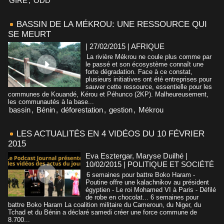
GIRE
,
ODD
BASSIN DE LA MÉKROU: UNE RESSOURCE QUI
SE MEURT
| 27/02/2015
|
AFRIQUE
La rivière Mékrou ne coule plus comme par
le passé et son écosystème connaît une
forte dégradation. Face à ce constat,
plusieurs initiatives ont été entreprises pour
sauver cette ressource, essentielle pour les
communes de Kouandé, Kérou et Péhunco (2KP). Malheureusement,
les communautés à la base...
bassin
,
Bénin
,
déforestation
,
gestion
,
Mékrou
LES ACTUALITÉS EN 4 VIDÉOS DU 10 FÉVRIER
2015
Eva Esztergar, Maryse Duilhé |
10/02/2015
|
POLITIQUE ET SOCIÉTÉ
6 semaines pour battre Boko Haram -
Poutine offre une kalachnikov au président
égyptien - Le roi Mohamed VI à Paris - Défilé
de robe en chocolat... 6 semaines pour
battre Boko Haram La coalition militaire du Cameroun, du Niger, du
Tchad et du Bénin a déclaré samedi créer une force commune de
8.700...