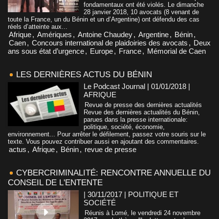
fondamentaux ont été violés. Le dimanche
28 janvier 2018, 10 avocats (8 venant de
toute la France, un du Bénin et un d’Argentine) ont défendu des cas
réels d’atteinte aux...
Afrique
,
Amériques
,
Antoine Chaudey
,
Argentine
,
Bénin
,
Caen
,
Concours international de plaidoiries des avocats
,
Deux
ans sous état d’urgence
,
Europe
,
France
,
Mémorial de Caen
LES DERNIÈRES ACTUS DU BÉNIN
Le Podcast Journal | 01/01/2018
|
AFRIQUE
Revue de presse des dernières actualités
Revue des dernières actualités du Bénin,
parues dans la presse internationale:
politique, société, économie,
environnement... Pour arrêter le défilement, passez votre souris sur le
texte. Vous pouvez contribuer aussi en ajoutant des commentaires.
actus
,
Afrique
,
Bénin
,
revue de presse
CYBERCRIMINALITÉ: RENCONTRE ANNUELLE DU
CONSEIL DE L'ENTENTE
| 30/11/2017
|
POLITIQUE ET
SOCIÉTÉ
Réunis à Lomé, le vendredi 24 novembre