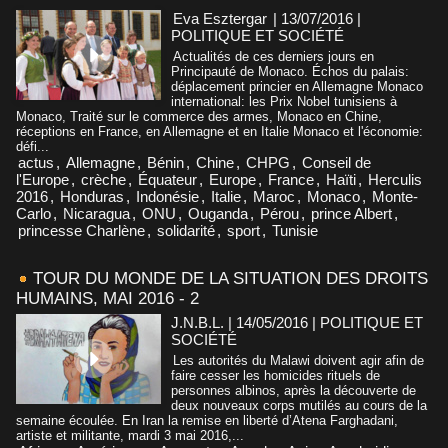
Eva Esztergar
| 13/07/2016
|
POLITIQUE ET SOCIÉTÉ
Actualités de ces derniers jours en
Principauté de Monaco. Échos du palais:
déplacement princier en Allemagne Monaco
international: les Prix Nobel tunisiens à
Monaco, Traité sur le commerce des armes, Monaco en Chine,
réceptions en France, en Allemagne et en Italie Monaco et l'économie:
défi...
actus
,
Allemagne
,
Bénin
,
Chine
,
CHPG
,
Conseil de
l'Europe
,
crèche
,
Équateur
,
Europe
,
France
,
Haïti
,
Herculis
2016
,
Honduras
,
Indonésie
,
Italie
,
Maroc
,
Monaco
,
Monte-
Carlo
,
Nicaragua
,
ONU
,
Ouganda
,
Pérou
,
prince Albert
,
princesse Charlène
,
solidarité
,
sport
,
Tunisie
TOUR DU MONDE DE LA SITUATION DES DROITS
HUMAINS, MAI 2016 - 2
J.N.B.L. | 14/05/2016
|
POLITIQUE ET
SOCIÉTÉ
Les autorités du Malawi doivent agir afin de
faire cesser les homicides rituels de
personnes albinos, après la découverte de
deux nouveaux corps mutilés au cours de la
semaine écoulée. En Iran la remise en liberté d’Atena Farghadani,
artiste et militante, mardi 3 mai 2016,...