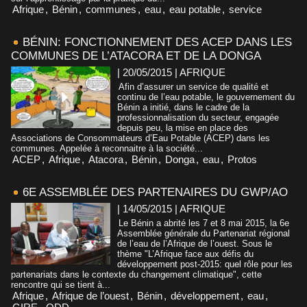
Afrique
,
Bénin
,
communes
,
eau
,
eau potable
,
service
BÉNIN: FONCTIONNEMENT DES ACEP DANS LES
COMMUNES DE L’ATACORA ET DE LA DONGA
| 20/05/2015
|
AFRIQUE
Afin d’assurer un service de qualité et
continu de l’eau potable, le gouvernement du
Bénin a initié, dans le cadre de la
professionnalisation du secteur, engagée
depuis peu, la mise en place des
Associations de Consommateurs d’Eau Potable (ACEP) dans les
communes. Appelée à reconnaitre à la société...
ACEP
,
Afrique
,
Atacora
,
Bénin
,
Donga
,
eau
,
Protos
6E ASSEMBLÉE DES PARTENAIRES DU GWP/AO
| 14/05/2015
|
AFRIQUE
Le Bénin a abrité les 7 et 8 mai 2015, la 6e
Assemblée générale du Partenariat régional
de l’eau de l’Afrique de l’ouest. Sous le
thème "L’Afrique face aux défis du
développement post-2015: quel rôle pour les
partenariats dans le contexte du changement climatique", cette
rencontre qui se tient à...
Afrique
,
Afrique de l’ouest
,
Bénin
,
développement
,
eau
,