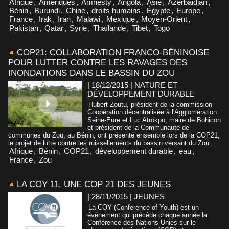
Afrique
,
Amériques
,
Amnesty
,
Angola
,
Asie
,
Azerbaidjan
,
Bénin
,
Burundi
,
Chine
,
droits humains
,
Égypte
,
Europe
,
France
,
Irak
,
Iran
,
Malawi
,
Mexique
,
Moyen-Orient
,
Pakistan
,
Qatar
,
Syrie
,
Thaïlande
,
Tibet
,
Togo
COP21: COLLABORATION FRANCO-BÉNINOISE
POUR LUTTER CONTRE LES RAVAGES DES
INONDATIONS DANS LE BASSIN DU ZOU
| 18/12/2015
|
NATURE ET
DÉVELOPPEMENT DURABLE
Hubert Zoutu, président de la commission
Coopération décentralisée à l'Agglomération
Seine-Eure et Luc Atrokpo, maire de Bohicon
et président de la Communauté de
communes du Zou, au Bénin, ont présenté ensemble lors de la COP21,
le projet de lutte contre les ruissellements du bassin versant du Zou....
Afrique
,
Bénin
,
COP21
,
développement durable
,
eau
,
France
,
Zou
LA COY 11, UNE COP 21 DES JEUNES
| 28/11/2015
|
JEUNES
La COY (Conference of Youth) est un
événement qui précède chaque année la
Conférence des Nations Unies sur le