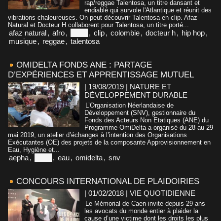
rap/reggae Talentosa, un titre dansant et
endiablé qui survole l'Atlantique et réunit des
vibrations chaleureuses. On peut découvrir Talentosa en clip. Afaz
Natural et Docteur H collaborent pour Talentosa, un titre porté...
afaz natural
,
afro
,
benin
,
clip
,
colombie
,
docteur h
,
hip hop
,
musique
,
reggae
,
talentosa
OMIDELTA FONDS ANE : PARTAGE
D’EXPÉRIENCES ET APPRENTISSAGE MUTUEL
| 19/08/2019
|
NATURE ET
DÉVELOPPEMENT DURABLE
L’Organisation Néerlandaise de
Développement (SNV), gestionnaire du
Fonds des Acteurs Non Etatiques (ANE) du
Programme OmiDelta a organisé du 28 au 29
mai 2019, un atelier d’échanges à l’intention des Organisations
Exécutantes (OE) des projets de la composante Approvisionnement en
Eau, Hygiène et...
aepha
,
benin
,
eau
,
omidelta
,
snv
CONCOURS INTERNATIONAL DE PLAIDOIRIES
| 01/02/2018
|
VIE QUOTIDIENNE
Le Mémorial de Caen invite depuis 29 ans
les avocats du monde entier à plaider la
cause d’une victime dont les droits les plus