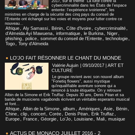
2017, sur le thème "La lutte contre la
cybercriminalité dans les États de l’espace
entente: l’expérience ivoirienne", les
ministres en charge de la sécurité des cinq pays du conseil de
l’Entente ont échangé sur les voies et moyens pour lutter contre ce
nouveau...
Afrique
,
Aly Samassi
,
Bénin
,
Côte d’Ivoire
,
cybercriminalité
,
d'Almeida Ayi Mawuena
,
informatique
,
le Burkina
,
Niger
,
phishing
,
police
,
sommet du conseil de l’Entente
,
technologie
,
Togo
,
Tony d'Almeida
LO'JO FAIT RÉSONNER LE CHANT DU MONDE
Valérie Aujuin
| 09/10/2017
|
ART ET
CULTURE
Le groupe revient avec son nouvel album
"Fonetiq flowers", aussi mystique
qu'inqualifiable aventure sonore qui a
renoncé à toute étiquette. On y retrouve
Albin de la Simone et Erik Truffaz. Depuis 30 ans, Denis Péan et sa
bande de musiciens vagabonds écrivent un véritable esperanto musical
et font...
Afrique
,
Albin de la Simone
,
album
,
Amériques
,
Asie
,
Bénin
,
Chine
,
clip
,
concert
,
Corée
,
Denis Péan
,
Erik Truffaz
,
Europe
,
France
,
Géorgie
,
Lo'Jo
,
Louisiane
,
Mali
,
musique
ACTUS DE MONACO JUILLET 2016 - 2