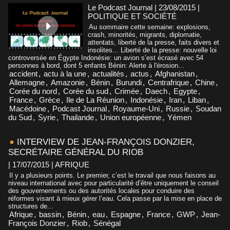
Le Podcast Journal | 23/08/2015
|
POLITIQUE ET SOCIÉTÉ
Au sommaire cette semaine: explosions,
crash, minorités, migrants, diplomatie,
attentats, liberté de la presse, faits divers et
insolites... Liberté de la presse: nouvelle loi
controversée en Égypte Indonésie: un avion s’est écrasé avec 54
personnes à bord, dont 5 enfants Bénin: Alerte à l'érosion...
accident
,
actu à la une
,
actualités
,
actus
,
Afghanistan
,
Allemagne
,
Amazonie
,
Bénin
,
Burundi
,
Centrafrique
,
Chine
,
Corée du nord
,
Corée du sud
,
Crimée
,
Daech
,
Egypte
,
France
,
Grèce
,
Ile de La Réunion
,
Indonésie
,
Iran
,
Liban
,
Macédoine
,
Podcast Journal
,
Royaume-Uni
,
Russie
,
Soudan
du Sud
,
Syrie
,
Thailande
,
Union européenne
,
Yémen
INTERVIEW DE JEAN-FRANÇOIS DONZIER,
SECRÉTAIRE GÉNÉRAL DU RIOB
| 17/07/2015
|
AFRIQUE
Il y a plusieurs points. Le premier, c’est le travail que nous faisons au
niveau international avec pour particularité d’être uniquement le conseil
des gouvernements ou des autorités locales pour conduire des
réformes visant à mieux gérer l’eau. Cela passe par la mise en place de
structures de...
Afrique
,
bassin
,
Bénin
,
eau
,
Espagne
,
France
,
GWP
,
Jean-
François Donzier
,
Riob
,
Sénégal