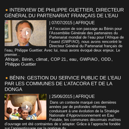
INTERVIEW DE PHILIPPE GUETTIER, DIRECTEUR
GÉNÉRAL DU PARTENARIAT FRANÇAIS DE L’EAU
| 07/07/2015
|
AFRIQUE
A l’occasion de son passage au Bénin pour
l’Assemblée Générale des partenaires du
Partenariat mondial de l’eau pour l’Afrique de
l’ouest (GWP/AO), nous avons rencontré le
Directeur Général du Partenariat français de
l’eau, Philippe Guettier. Avec lui, nous avons évoqué deux enjeux. Le
premier...
Afrique
,
Bénin
,
climat
,
COP 21
,
eau
,
GWP/AO
,
ODD
,
Philippe Guettier
BÉNIN: GESTION DU SERVICE PUBLIC DE L’EAU
PAR LES COMMUNES DE L’ATACORA ET DE LA
DONGA
| 25/06/2015
|
AFRIQUE
Dans un contexte marqué ces dernières
années par de profondes réformes
conduisant à une évolution de la Stratégie
Nationale d’Approvisionnement en Eau
Potable, les communes désormais maîtres
d’ouvrage ont été contraintes de s’adapter. Grâce à l’approche fondée
sur l’apprentissage par la pratique du...