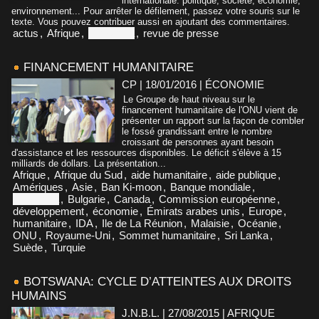
internationale: politique, société, économie,
environnement... Pour arrêter le défilement, passez votre souris sur le
texte. Vous pouvez contribuer aussi en ajoutant des commentaires.
actus
,
Afrique
,
Botswana
,
revue de presse
FINANCEMENT HUMANITAIRE
CP | 18/01/2016
|
ÉCONOMIE
Le Groupe de haut niveau sur le
financement humanitaire de l'ONU vient de
présenter un rapport sur la façon de combler
le fossé grandissant entre le nombre
croissant de personnes ayant besoin
d'assistance et les ressources disponibles. Le déficit s'élève à 15
milliards de dollars. La présentation...
Afrique
,
Afrique du Sud
,
aide humanitaire
,
aide publique
,
Amériques
,
Asie
,
Ban Ki-moon
,
Banque mondiale
,
Botswana
,
Bulgarie
,
Canada
,
Commission européenne
,
développement
,
économie
,
Émirats arabes unis
,
Europe
,
humanitaire
,
IDA
,
Ile de La Réunion
,
Malaisie
,
Océanie
,
ONU
,
Royaume-Uni
,
Sommet humanitaire
,
Sri Lanka
,
Suède
,
Turquie
BOTSWANA: CYCLE D’ATTEINTES AUX DROITS
HUMAINS
J.N.B.L. | 27/08/2015
|
AFRIQUE