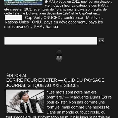
(PMA) prévue en 2011, une réunion d'expert
vient d'avoir lieu. La catégorie des PMA a
été créée en 1971, et en près de 40 ans, seul 2 pays sont sortis de
cette liste : le Botswana en décembre 1994 et le Cap-Vert en...
Botswana
,
Cap-Vert
,
CNUCED
,
conférence
,
Maldives
,
Nations Unies
,
ONU
,
pays en développement
,
pays les
moins avancés
,
PMA
,
Samoa
ÉDITORIAL
ÉCRIRE POUR EXISTER — QUID DU PAYSAGE
JOURNALISTIQUE AU XXIE SIÈCLE
“Les mots sont notre matière
première.” — Marguerite Duras Écrire
pour exister. Non pas comme une
formule, mais comme une nécessité.
Dans un monde où tout circule, où
tout s’accélère, où l’information se multiplie jusqu’à parfois se