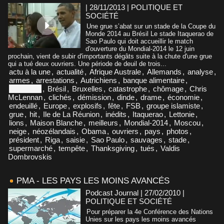
| 28/11/2013
|
POLITIQUE ET
SOCIÉTÉ
Une grue s’abat sur un stade de la Coupe du
Monde 2014 au Brésil Le stade Itaquerao de
Sao Paulo qui doit accueillir le match
d'ouverture du Mondial-2014 le 12 juin
prochain, vient de subir d'importants dégâts suite à la chute d'une grue
qui a tué deux ouvriers. Une période de deuil de trois...
actu à la une
,
actualité
,
Afrique Australe
,
Allemands
,
analyse
,
armes
,
arrestations
,
Autrichiens
,
banque alimentaire
,
Botswana
,
Brésil
,
Bruxelles
,
catastrophe
,
chômage
,
Chris
McLennan
,
clichés
,
démission
,
dinde
,
drame
,
économie
,
endeuillé
,
Europe
,
explosifs
,
fête
,
FSB
,
groupe islamiste
,
grue
,
hit
,
Ile de La Réunion
,
inédits
,
Itaquerao
,
Lettonie
,
lions
,
Maison Blanche
,
meilleurs
,
Mondial-2014
,
Moscou
,
neige
,
néozélandais
,
Obama
,
ouvriers
,
pays
,
photos
,
président
,
Riga
,
saisie
,
Sao Paulo
,
sauvages
,
stade
,
supermarché
,
tempête
,
Thanksgiving
,
tués
,
Valdis
Dombrovskis
PMA - LES PAYS LES MOINS AVANCÉS
Podcast Journal | 27/02/2010
|
POLITIQUE ET SOCIÉTÉ
Pour préparer la 4e Conférence des Nations
Unies sur les pays les moins avancés