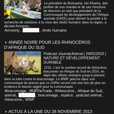
Le président du Botswana, Ian Khama, doit
profiter de son mandat et de ses fonctions
de direction en tant que président de la
Communauté de développement de l’Afrique
australe (SADC) pour donner la priorité à la
recherche de solutions à la crise des droits humains dans la région, a
déclaré Amnesty...
Amnesty
,
Botswana
,
droits humains
ANNÉE NOIRE POUR LES RHINOCÉROS
D’AFRIQUE DU SUD
Podcast Journal Animal | 24/01/2015
|
NATURE ET DÉVELOPPEMENT
DURABLE
1215, c’est le nombre record de rhinocéros
braconnés en Afrique du Sud en 2014, en
dépit des efforts entrepris jusqu’à présent
dans la lutte contre le braconnage. Le WWF précise dans son
communiqué de presse que ce chiffre record met une fois de plus en
évidence le besoin urgent pour la communauté...
#braconnage
,
#KillTheTrade
,
#rhinocéros
,
Afrique du Sud
,
animal
,
Botswana
,
braconnage
,
espèce
,
podcast animal
,
rhinocéros
,
WWF
ACTUS À LA UNE DU 28 NOVEMBRE 2013