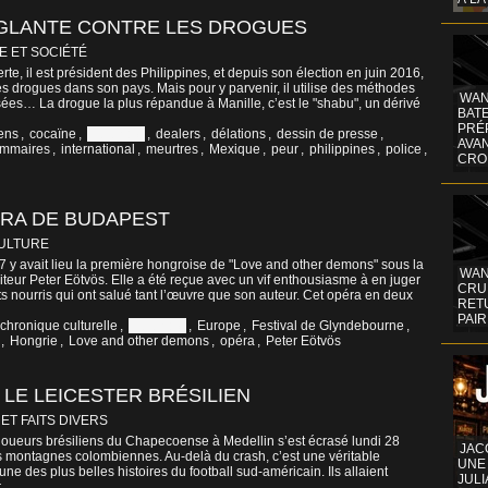
NGLANTE CONTRE LES DROGUES
E ET SOCIÉTÉ
rte, il est président des Philippines, et depuis son élection en juin 2016,
les drogues dans son pays. Mais pour y parvenir, il utilise des méthodes
WAN
ées… La drogue la plus répandue à Manille, c’est le "shabu", un dérivé
BATE
PRÉ
yens
,
cocaïne
,
Colombie
,
dealers
,
délations
,
dessin de presse
,
AVA
ommaires
,
international
,
meurtres
,
Mexique
,
peur
,
philippines
,
police
,
CRO
ÉRA DE BUDAPEST
CULTURE
7 y avait lieu la première hongroise de "Love and other demons" sous la
WAN
teur Peter Eötvös. Elle a été reçue avec un vif enthousiasme à en juger
CRUI
 nourris qui ont salué tant l’œuvre que son auteur. Cet opéra en deux
RETU
PAIR
chronique culturelle
,
Colombie
,
Europe
,
Festival de Glyndebourne
,
,
Hongrie
,
Love and other demons
,
opéra
,
Peter Eötvös
LE LEICESTER BRÉSILIEN
 ET FAITS DIVERS
s joueurs brésiliens du Chapecoense à Medellin s’est écrasé lundi 28
JAC
montagnes colombiennes. Au-delà du crash, c’est une véritable
UNE
’une des plus belles histoires du football sud-américain. Ils allaient
JULI
..