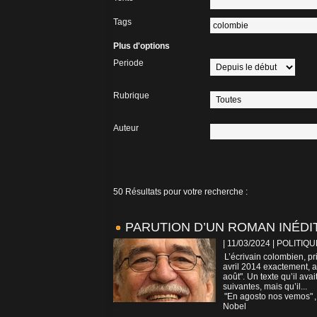
Tags
Plus d'options
Periode
Rubrique
Auteur
50 Résultats pour votre recherche :
PARUTION D’UN ROMAN INÉDI
| 11/03/2024
|
POLITIQU
L’écrivain colombien, pri
avril 2014 exactement, 
août". Un texte qu’il a
suivantes, mais qu’il...
"En agosto nos vemos"
Nobel