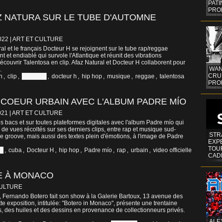
PAT
PRO
 NATURA SUR LE TUBE D'AUTOMNE
022
|
ART ET CULTURE
l et le français Docteur H se rejoignent sur le tube rap/reggae
nt et endiablé qui survole l'Atlantique et réunit des vibrations
couvrir Talentosa en clip. Afaz Natural et Docteur H collaborent pour
WAN
.
CRUI
n
,
clip
,
colombie
,
docteur h
,
hip hop
,
musique
,
reggae
,
talentosa
PROF
COEUR URBAIN AVEC L'ALBUM PADRE MÍO
021
|
ART ET CULTURE
s bacs et sur toutes plateformes digitales avec l'album Padre mío qui
 de vues récoltés sur ses derniers clips, entre rap et musique sud-
STR
 groove, mais aussi des textes plein d'émotions, à l'image de Padre
EXP
TOUR
ie
,
cuba
,
Docteur H
,
hip hop
,
Padre mío
,
rap
,
urbain
,
video officielle
CAD
E À MONACO
CULTURE
9, Fernando Botero fait son show à la Galerie Bartoux, 13 avenue des
 exposition, intitulée: "Botero in Monaco", présente une trentaine
, des huiles et des dessins en provenance de collectionneurs privés.
ALE