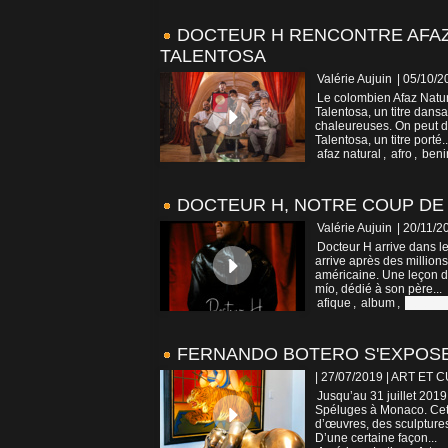
DOCTEUR H RENCONTRE AFAZ
TALENTOSA
Valérie Aujuin
| 05/10/2
Le colombien Afaz Natura
Talentosa, un titre dansa
chaleureuses. On peut dé
Talentosa, un titre porté..
afaz natural
,
afro
,
beni
DOCTEUR H, NOTRE COUP DE 
Valérie Aujuin
| 20/11/2
Docteur H arrive dans le
arrive après des millions
américaine. Une leçon de
mío, dédié à son père...
afique
,
album
,
colomb
FERNANDO BOTERO S'EXPOS
| 27/07/2019
|
ART ET 
Jusqu’au 31 juillet 201
Spéluges à Monaco. Cette
d’œuvres, des sculptures
D’une certaine façon...