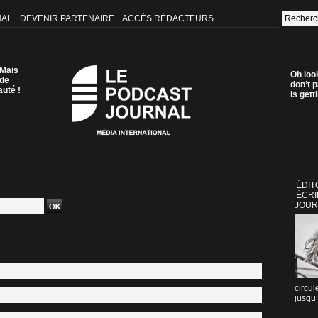
NAL
DEVENIR PARTENAIRE
ACCÈS RÉDACTEURS
 Mais
Oh loo
 de
don’t p
auté !
is get
ÉDIT
ÉCRI
JOUR
circul
jusqu’