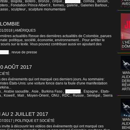
rtiste
,
Bogota
,
Botero
,
bronze
,
cirque
,
Colombie
,
corrida
,
dessin
,
AVE
otero
,
Fondation Prince Albert II
,
formes
,
galerie
,
Galeries Bartoux
,
casso
,
sculpteur
,
sculpture monumentale
OLOMBIE
/01/2018
|
AMÉRIQUES
nières actualités Revue des dernières actualités de Colombie, parues
nale: politique, société, économie, environnement... Pour arrêter le
L'H
 souris sur le texte. Vous pouvez contribuer aussi en ajoutant des
DÔM
ombie
,
revue de presse
0 AOÛT 2017
WAN
CIÉTÉ
ALE
os des événements qui ont marqué ces derniers jours. Au sommaire:
DERR
istes États-Unis: une voiture fonce dans la foule d'une manifestation
RÉV
rkina...
ART
s
,
Arabie saoudite
,
Asie
,
Burkina Faso
,
Colombie
,
Espagne
,
Etats-
a
,
Koweït
,
Mali
,
Moyen-Orient
,
ONU
,
RDC
,
Russie
,
Sénégal
,
Sierra
 AU 2 JUILLET 2017
WAN
/07/2017
|
POLITIQUE ET SOCIÉTÉ
ALE
 invite à découvrir les vidéos des événements qui ont marqué ces
BEHI