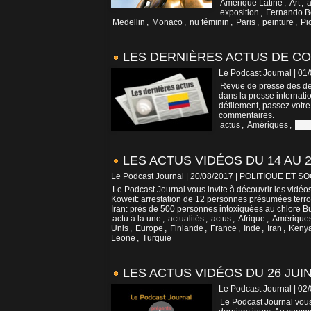
Amérique Latine
,
Art
,
a
exposition
,
Fernando B
Medellin
,
Monaco
,
nu féminin
,
Paris
,
peinture
,
Pi
LES DERNIÈRES ACTUS DE C
Le Podcast Journal | 01
Revue de presse des der
dans la presse internatio
défilement, passez votre
commentaires.
actus
,
Amériques
,
Col
LES ACTUS VIDÉOS DU 14 AU 2
Le Podcast Journal | 20/08/2017
|
POLITIQUE ET SO
Le Podcast Journal vous invite à découvrir les vidé
Koweït: arrestation de 12 personnes présumées terror
Iran: près de 500 personnes intoxiquées au chlore Bu
actu à la une
,
actualités
,
actus
,
Afrique
,
Amérique
Unis
,
Europe
,
Finlande
,
France
,
Inde
,
Iran
,
Keny
Leone
,
Turquie
LES ACTUS VIDÉOS DU 26 JUIN
Le Podcast Journal | 02
Le Podcast Journal vous