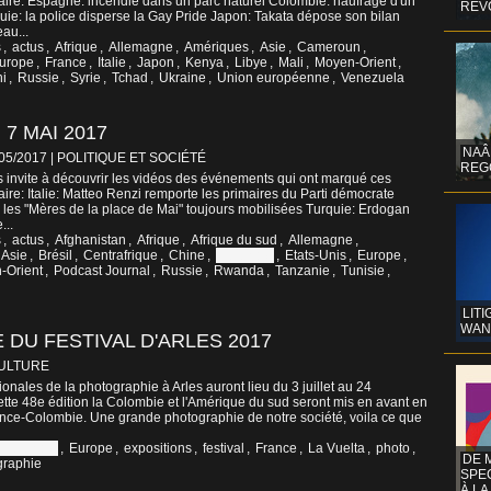
aire: Espagne: incendie dans un parc naturel Colombie: naufrage d'un
REV
ie: la police disperse la Gay Pride Japon: Takata dépose son bilan
au...
s
,
actus
,
Afrique
,
Allemagne
,
Amériques
,
Asie
,
Cameroun
,
urope
,
France
,
Italie
,
Japon
,
Kenya
,
Libye
,
Mali
,
Moyen-Orient
,
i
,
Russie
,
Syrie
,
Tchad
,
Ukraine
,
Union européenne
,
Venezuela
7 MAI 2017
NAÂ
/05/2017
|
POLITIQUE ET SOCIÉTÉ
REG
 invite à découvrir les vidéos des événements qui ont marqué ces
ire: Italie: Matteo Renzi remporte les primaires du Parti démocrate
 les "Mères de la place de Mai" toujours mobilisées Turquie: Erdogan
...
s
,
actus
,
Afghanistan
,
Afrique
,
Afrique du sud
,
Allemagne
,
Asie
,
Brésil
,
Centrafrique
,
Chine
,
Colombie
,
Etats-Unis
,
Europe
,
-Orient
,
Podcast Journal
,
Russie
,
Rwanda
,
Tanzanie
,
Tunisie
,
LITI
WAN
DU FESTIVAL D'ARLES 2017
CULTURE
onales de la photographie à Arles auront lieu du 3 juillet au 24
tte 48e édition la Colombie et l'Amérique du sud seront mis en avant en
ance-Colombie. Une grande photographie de notre société, voila ce que
Colombie
,
Europe
,
expositions
,
festival
,
France
,
La Vuelta
,
photo
,
DE 
graphie
SPE
À LA