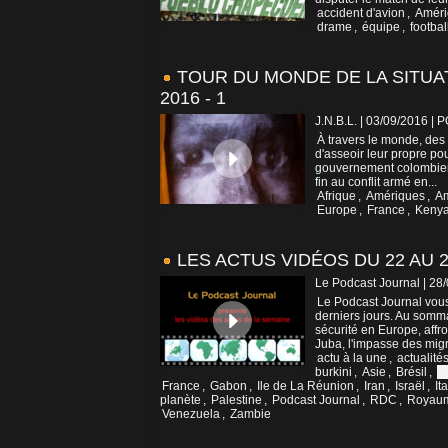
accident d'avion
,
Améri
drame
,
équipe
,
footbal
TOUR DU MONDE DE LA SITUA
2016 - 1
J.N.B.L. | 03/09/2016
|
P
À travers le monde, des
d'asseoir leur propre po
gouvernement colombien
fin au conflit armé en...
Afrique
,
Amériques
,
A
Europe
,
France
,
Keny
LES ACTUS VIDÉOS DU 22 AU 2
Le Podcast Journal | 28
Le Podcast Journal vous
derniers jours. Au somm
sécurité en Europe, aff
Juba, l'impasse des migr
actu à la une
,
actualité
burkini
,
Asie
,
Brésil
,
C
France
,
Gabon
,
Ile de La Réunion
,
Iran
,
Israël
,
Ita
planète
,
Palestine
,
Podcast Journal
,
RDC
,
Royau
Venezuela
,
Zambie