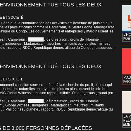
L’ENVIRONNEMENT TUÉ TOUS LES DEUX
E ET SOCIÉTÉ
souligne que la criminalisation des activistes est devenue de plus en plus
ns les pays africains comme le Cameroun, le Sierra Leone, Madagascar
atique du Congo. Les gouvernements et entreprises y marginalisent les
L'H
POÉT
ésil
,
Cameroun
,
Colombie
,
déforestation
,
droits de l'Homme
,
nt
,
indigènes
,
Madagascar
,
meurtres
,
militants écologistes
,
mines
,
nète
,
rapport
,
RDC
,
République démocratique du Congo
,
ressources
,
L’ENVIRONNEMENT TUÉ TOUS LES DEUX
MAS
E ET SOCIÉTÉ
PARI
onnement constitue souvent un frein à la recherche du profit, et ceux qui
ressources naturelles en payent de plus en plus souvent le prix fort.
’ONG Global Witness dans son rapport intitulé "On dangerous ground (en
ésil
,
Cameroun
,
Colombie
,
déforestation
,
droits de l'Homme
,
nt
,
Global Witness
,
indigènes
,
Madagascar
,
meurtres
,
militants
ou
,
Philippines
,
planète
,
rapport
,
RDC
,
République démocratique du
LA 
REL
ÉMER
S DE 3.000 PERSONNES DÉPLACÉES