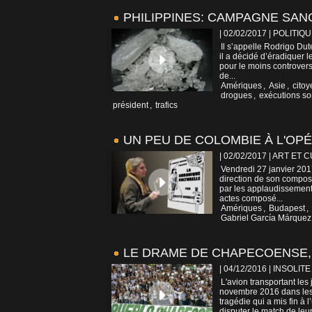
PHILIPPINES: CAMPAGNE SA
| 02/02/2017
|
POLITIQU
Il s’appelle Rodrigo Dute
il a décidé d’éradiquer 
pour le moins controvers
de...
Amériques
,
Asie
,
cito
drogues
,
exécutions s
président
,
trafics
UN PEU DE COLOMBIE À L'OP
| 02/02/2017
|
ART ET 
Vendredi 27 janvier 201
direction de son composi
par les applaudissements
actes composé...
Amériques
,
Budapest
,
Gabriel García Márquez
LE DRAME DE CHAPECOENSE, 
| 04/12/2016
|
INSOLITE
L'avion transportant le
novembre 2016 dans les 
tragédie qui a mis fin à l
disputer le match de leur.