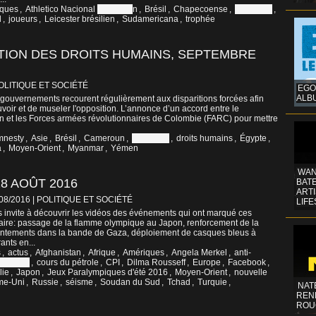
ques
,
Athletico Nacional
colombie
n
,
Brésil
,
Chapecoense
,
Colombie
,
l
,
joueurs
,
Leicester brésilien
,
Sudamericana
,
trophée
TION DES DROITS HUMAINS, SEPTEMBRE
OLITIQUE ET SOCIÉTÉ
EGO
ALB
 gouvernements recourent régulièrement aux disparitions forcées afin
uvoir et de museler l'opposition. L’annonce d’un accord entre le
 et les Forces armées révolutionnaires de Colombie (FARC) pour mettre
mnesty
,
Asie
,
Brésil
,
Cameroun
,
Colombie
,
droits humains
,
Égypte
,
a
,
Moyen-Orient
,
Myanmar
,
Yémen
WAN
8 AOÛT 2016
BATE
ART
/08/2016
|
POLITIQUE ET SOCIÉTÉ
LIFE
 invite à découvrir les vidéos des événements qui ont marqué ces
aire: passage de la flamme olympique au Japon, renforcement de la
rontements dans la bande de Gaza, déploiement de casques bleus à
ants en...
s
,
actus
,
Afghanistan
,
Afrique
,
Amériques
,
Angela Merkel
,
anti-
olombie
,
cours du pétrole
,
CPI
,
Dilma Rousseff
,
Europe
,
Facebook
,
lie
,
Japon
,
Jeux Paralympiques d'été 2016
,
Moyen-Orient
,
nouvelle
me-Uni
,
Russie
,
séisme
,
Soudan du Sud
,
Tchad
,
Turquie
,
NAT
REN
ROU