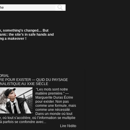
k, something’s changed… But
anic: the site’s in safe hands and
ting a makeover !
ORIAL
RE POUR EXISTER — QUID DU PAYSAGE
NALISTIQUE AU XXIE SIÈCLE
“Les mots sont notre
matière première.” —
Marguerite Duras Écrire
pour exister. Non pas
comme une formule, mais
comme une nécessité.
Dans un monde où tout
e, où tout s’accélère, où l’information se multiplie
à parfois se confondre avec...
Lire l'édito