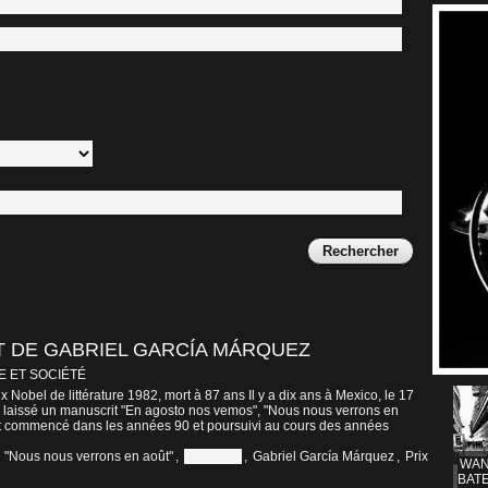
T DE GABRIEL GARCÍA MÁRQUEZ
E ET SOCIÉTÉ
x Nobel de littérature 1982, mort à 87 ans Il y a dix ans à Mexico, le 17
a laissé un manuscrit "En agosto nos vemos", "Nous nous verrons en
vait commencé dans les années 90 et poursuivi au cours des années
,
"Nous nous verrons en août"
,
Colombie
,
Gabriel García Márquez
,
Prix
WAN
BATE