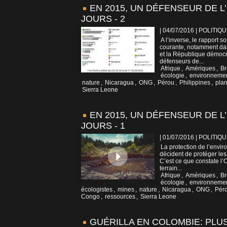
EN 2015, UN DÉFENSEUR DE 
JOURS - 2
| 04/07/2016
|
POLITIQU
A l’inverse, le rapport 
courante, notamment da
et la République démocr
défenseurs de...
Afrique
,
Amériques
,
Br
écologie
,
environneme
nature
,
Nicaragua
,
ONG
,
Pérou
,
Philippines
,
pla
Sierra Leone
EN 2015, UN DÉFENSEUR DE 
JOURS - 1
| 01/07/2016
|
POLITIQU
La protection de l’envir
décident de protéger les 
C’est ce que constate l
terrain...
Afrique
,
Amériques
,
Br
écologie
,
environneme
écologistes
,
mines
,
nature
,
Nicaragua
,
ONG
,
Pér
Congo
,
ressources
,
Sierra Leone
GUÉRILLA EN COLOMBIE: PLU