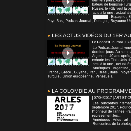
derniers jours. Au somm
bateau de tourisme Turqu
Russie: le FSB veut la pe
actu à la une
,
actualité
Colombie
,
Espagne
,
E
Pays-Bas
,
Podcast Journal
,
Portugal
,
Royaume-Un
LES ACTUS VIDÉOS DU 1ER AU 
Le Podcast Journal | 07
Le Podcast Journal vous
derniers jours. Au somma
Argentine: 40 ans après,
exhorte les États-Unis de
actu à la une
,
actualité
Amériques
,
Argentine
,
France
,
Grèce
,
Guyane
,
Iran
,
Israël
,
Italie
,
Moyen
Turquie
,
Union européenne
,
Venezuela
LA COLOMBIE AU PROGRAMME 
| 07/04/2017
|
ART ET 
Les Rencontres internati
septembre 2017. Pour ce
l'honneur de l'année Fr
représentent les...
Amériques
,
Arles
,
art
,
Rencontres de la photo