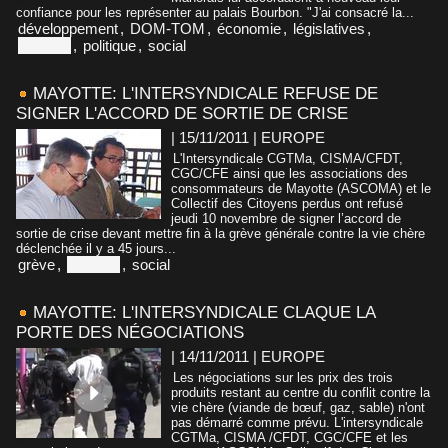
confiance pour les représenter au palais Bourbon. "J'ai consacré la...
développement
,
DOM-TOM
,
économie
,
législatives
,
Mayotte
,
politique
,
social
MAYOTTE: L'INTERSYNDICALE REFUSE DE
SIGNER L'ACCORD DE SORTIE DE CRISE
| 15/11/2011
|
EUROPE
L'Intersyndicale CGTMa, CISMA/CFDT,
CGC/CFE ainsi que les associations des
consommateurs de Mayotte (ASCOMA) et le
Collectif des Citoyens perdus ont refusé
jeudi 10 novembre de signer l’accord de
sortie de crise devant mettre fin à la grève générale contre la vie chère
déclenchée il y a 45 jours...
grève
,
Mayotte
,
social
MAYOTTE: L'INTERSYNDICALE CLAQUE LA
PORTE DES NÉGOCIATIONS
| 14/11/2011
|
EUROPE
Les négociations sur les prix des trois
produits restant au centre du conflit contre la
vie chère (viande de bœuf, gaz, sable) n'ont
pas démarré comme prévu. L'intersyndicale
CGTMa, CISMA /CFDT, CGC/CFE et les