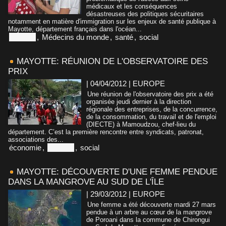
médicaux et les conséquences
désastreuses des politiques sécuritaires
notamment en matière d'immigration sur les enjeux de santé publique à
Mayotte, département français dans l'océan...
Mayotte
,
Médecins du monde
,
santé
,
social
MAYOTTE: RÉUNION DE L'OBSERVATOIRE DES
PRIX
| 04/04/2012
|
EUROPE
Une réunion de l'observatoire des prix a été
organisée jeudi dernier à la direction
régionale des entreprises, de la concurrence,
de la consommation, du travail et de l'emploi
(DIECTE) à Mamoudzou, chef-lieu du
département. C’est la première rencontre entre syndicats, patronat,
associations des...
économie
,
Mayotte
,
social
MAYOTTE: DÉCOUVERTE D'UNE FEMME PENDUE
DANS LA MANGROVE AU SUD DE L'ÎLE
| 29/03/2012
|
EUROPE
Une femme a été découverte mardi 27 mars
pendue à un arbre au cœur de la mangrove
de Poroani dans la commune de Chirongui