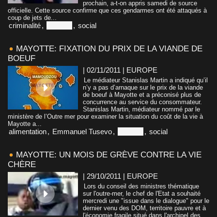
prochain, a-t-on appris samedi de source
officielle. Cette source confirme que ces gendarmes ont été attaqués à
coup de jets de...
criminalité
,
Mayotte
,
social
MAYOTTE: FIXATION DU PRIX DE LA VIANDE DE
BOEUF
| 02/11/2011
|
EUROPE
Le médiateur Stanislas Martin a indiqué qu’il
n’y a pas d’arnaque sur le prix de la viande
de boeuf à Mayotte et a préconisé plus de
concurrence au service du consommateur.
Stanislas Martin, médiateur nommé par le
ministère de l’Outre mer pour examiner la situation du coût de la vie à
Mayotte a...
alimentation
,
Emmanuel Tusevo
,
Mayotte
,
social
MAYOTTE: UN MOIS DE GRÈVE CONTRE LA VIE
CHÈRE
| 29/10/2011
|
EUROPE
Lors du conseil des ministres thématique
sur l'outre-mer, le chef de l'Etat a souhaité
mercredi une "issue dans le dialogue" pour le
dernier venu des DOM, territoire pauvre et à
l'économie fragile situé dans l'archipel des