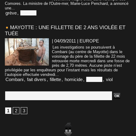
Comores. La ministre de l'Outre-mer, Marie-Luce Penchard, a annoncé
une...
grève
,
Mayotte
MAYOTTE : UNE FILLETTE DE 2 ANS VIOLÉE ET
TUÉE
| 04/09/2011
|
EUROPE
Les investigations se poursuivent à
Combani (au centre de Mayotte) dans le
voisinage du père de la fillette de 22 mois
retrouvée morte mercredi dans une fosse de
près de 2,70 mètres. Aucune piste n’est
privilégiée par les enquêteurs pour l’instant mais les résultats de
l’autopsie effectuée vendredi...
Combani
,
fait divers
,
fillette
,
homicide
,
Mayotte
,
viol
1
2
3