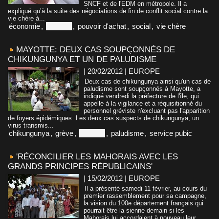
SNCF et de l'EDM en métropole. Il a
expliqué qu’à la suite des négociations de fin de conflit social contre la
vie chère à...
économie
,
Mayotte
,
pouvoir d'achat
,
social
,
vie chère
MAYOTTE: DEUX CAS SOUPÇONNÉS DE
CHIKUNGUNYA ET UN DE PALUDISME
| 20/02/2012
|
EUROPE
Deux cas de chikungunya ainsi qu'un cas de
paludisme sont soupçonnés à Mayotte, a
indiqué vendredi la préfecture de l'île, qui
appelle à la vigilance et a réquisitionné du
personnel gréviste n'excluant pas l'apparition
de foyers épidémiques. Les deux cas suspects de chikungunya, un
virus transmis...
chikungunya
,
grève
,
Mayotte
,
paludisme
,
service pubic
'RÉCONCILIER LES MAHORAIS AVEC LES
GRANDS PRINCIPES RÉPUBLICAINS'
| 15/02/2012
|
EUROPE
Il a présenté samedi 11 février, au cours du
premier rassemblement pour sa campagne,
la vision du 100e département français qui
pourrait être la sienne demain si les
Mahorais lui accordaient à nouveau leur