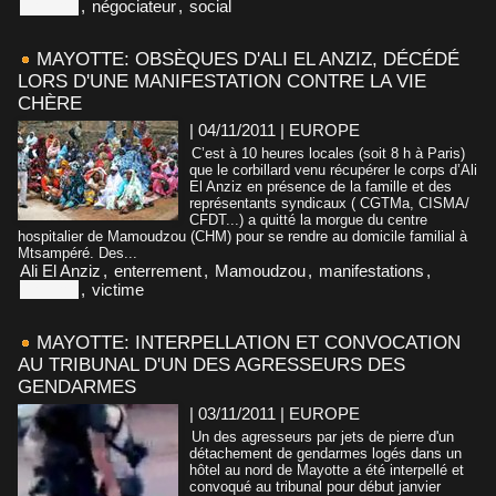
Mayotte
,
négociateur
,
social
MAYOTTE: OBSÈQUES D'ALI EL ANZIZ, DÉCÉDÉ
LORS D'UNE MANIFESTATION CONTRE LA VIE
CHÈRE
| 04/11/2011
|
EUROPE
C’est à 10 heures locales (soit 8 h à Paris)
que le corbillard venu récupérer le corps d’Ali
El Anziz en présence de la famille et des
représentants syndicaux ( CGTMa, CISMA/
CFDT...) a quitté la morgue du centre
hospitalier de Mamoudzou (CHM) pour se rendre au domicile familial à
Mtsampéré. Des...
Ali El Anziz
,
enterrement
,
Mamoudzou
,
manifestations
,
Mayotte
,
victime
MAYOTTE: INTERPELLATION ET CONVOCATION
AU TRIBUNAL D'UN DES AGRESSEURS DES
GENDARMES
| 03/11/2011
|
EUROPE
Un des agresseurs par jets de pierre d'un
détachement de gendarmes logés dans un
hôtel au nord de Mayotte a été interpellé et
convoqué au tribunal pour début janvier