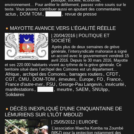
politique, société, économie,
environnement... Pour arrêter le défilement, passez votre souris sur le
texte. Vous pouvez contribuer aussi en ajoutant des commentaires.
actus
,
DOM TOM
,
Mayotte
,
revue de presse
MAYOTTE AVANCE VERS L’ÉGALITÉ RÉELLE
| 20/04/2016
|
POLITIQUE ET
SOCIÉTÉ
Après plus de deux semaines de grève
générale, l’intersyndicale mahoraise a signé
un accord avec le gouvernement vendredi 15
avril 2016. Depuis le 30 mars 2016, Mayotte
et ses 220.000 habitants vivent au rythme de la grève générale. Ce
territoire situé dans l’archipel des Comores est un département...
Afrique
,
archipel des Comores
,
barrages routiers
,
CFDT
,
CGT
,
CMU
,
DOM-TOM
,
émeutes
,
Europe
,
FO
,
France
,
France d’outre-mer
,
FSU
,
George-Pau Langevin
,
insécurité
,
manifestations
,
Mayotte
,
meurtre
,
SAEM
,
SNUIpp
,
Solidaires
DÉCÈS INEXPLIQUÉ D'UNE CINQUANTAINE DE
LÉMURIENS SUR L'ILÔT MBOUZI
| 25/05/2012
|
EUROPE
L’association Maecha Komba na Zoumbé
(MKZ) pour la protection notamment des