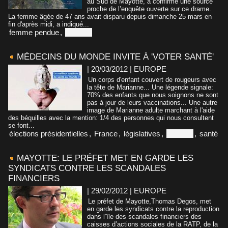
au Sud de Mayotte, a confirmé une source
proche de l’enquête ouverte sur ce drame.
La femme âgée de 47 ans avait disparu depuis dimanche 25 mars en
fin d'après midi, a indiqué...
femme pendue
,
Mayotte
MÉDECINS DU MONDE INVITE À 'VOTER SANTÉ'
| 20/03/2012
|
EUROPE
Un corps d'enfant couvert de rougeurs avec
la tête de Marianne... Une légende signale:
70% des enfants que nous soignons ne sont
pas à jour de leurs vaccinations... Une autre
image de Marianne adulte marchant à l'aide
des béquilles avec la mention: 1/4 des personnes qui nous consultent
se font...
élections présidentielles
,
France
,
législatives
,
Mayotte
,
santé
MAYOTTE: LE PRÉFET MET EN GARDE LES
SYNDICATS CONTRE LES SCANDALES
FINANCIERS
| 29/02/2012
|
EUROPE
Le préfet de Mayotte,Thomas Degos, met
en garde les syndicats contre la reproduction
dans l’île des scandales financiers des
caisses d’actions sociales de la RATP, de la