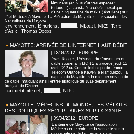
lémuriens (en plus d’autres espèces:
tortues…) a constaté le décès inexpliqué
d’une cinquantaine de makis (lémuriens) sur
l’îlot M’Bouzi à Mayotte. La Préfecture de Mayotte et l’association des
Naturalistes de Mayotte...
environnement
,
lémuriens
,
Mayotte
,
Mbouzi
,
MKZ
,
Terre
d'Asile
,
Thomas Degos
MAYOTTE: ARRIVÉE DE L'INTERNET HAUT DÉBIT
| 18/04/2012
|
EUROPE
Yves Ruggeri, Président du Consortium du
câble sous-marin LION 2 a procédé jeudi 12
avril 2012 au Centre Technique de France
Telecom Orange à Kaweni à Mamoudzou, la
capitale de Mayotte, à la mise en service de
ce câble, marquant ainsi l'entrée historique du 101e département
français de l'Océan...
haut débit Internet
,
Mayotte
,
NTIC
MAYOTTE: MÉDECINS DU MONDE, LES MÉFAITS
DES POLITIQUES SÉCURITAIRES SUR LA SANTÉ
| 09/04/2012
|
EUROPE
L'antenne de Mayotte de l'association
Médecins du monde tire la sonnette sur la
problématique de l'accès aux soins