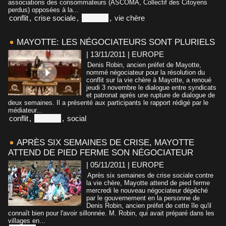
associations des consommateurs (ASCOMA, Collectif des Citoyens
perdus) opposées à la...
conflit
,
crise sociale
,
Mayotte
,
vie chère
MAYOTTE: LES NÉGOCIATEURS SONT PLURIELS
| 13/11/2011
|
EUROPE
Denis Robin, ancien préfet de Mayotte,
nommé négociateur pour la résolution du
conflit sur la vie chère à Mayotte, a renoué
jeudi 3 novembre le dialogue entre syndicats
et patronat après une rupture de dialogue de
deux semaines. Il a présenté aux participants le rapport rédigé par le
médiateur...
conflit
,
Mayotte
,
social
APRÈS SIX SEMAINES DE CRISE, MAYOTTE
ATTEND DE PIED FERME SON NÉGOCIATEUR
| 05/11/2011
|
EUROPE
Après six semaines de crise sociale contre
la vie chère, Mayotte attend de pied ferme
mercredi le nouveau négociateur dépêché
par le gouvernement en la personne de
Denis Robin, ancien préfet de cette île qu'il
connaît bien pour l'avoir sillonnée. M. Robin, qui avait préparé dans les
villages en...