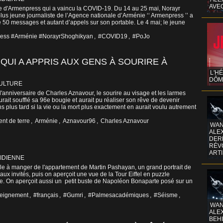
AVE
te d'Armenpress qui a vaincu la COVID-19. Du 14 au 25 mai, Norayr
lus jeune journaliste de l’Agence nationale d’Arménie ‘‘ Armenpress ’’ a
 50 messages et autant d’appels sur son portable. Le 4 mai; le jeune
ess #Arménie #NorayrShoghikyan
,
#COVID19
,
#PoJo
UI A APPRIS AUX GENS À SOURIRE À
L'H
DÔM
CULTURE
'anniversaire de Charles Aznavour, le sourire au visage et les larmes
urait soufflé sa 96e bougie et aurait pu réaliser son rêve de devenir
s plus tard si la vie ou la mort plus exactement en aurait voulu autrement
nt de terre
,
Arménie
,
Aznavour96
,
Charles Aznavour
WAN
ALE
DERR
RÉV
ART
IDIENNE
alle à manger de l'appartement de Martin Pashayan, un grand portrait de
aux invités, puis on aperçoit une vue de la Tour Eiffel en puzzle
 On aperçoit aussi un petit buste de Napoléon Bonaparte posé sur un
eignement
,
#français
,
#Gumri
,
#Palmesacadémiques
,
#Séisme
,
WAN
ALE
BEHI