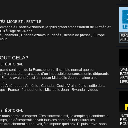
ÉS, MODE ET LIFESTYLE
ommage à Charles Aznavour, le "plus grand ambassadeur de l'Arménie",
18 à l'âge de 94 ans.
té
,
chanteur
,
Charles Aznavour
,
décès
,
dessin de presse
,
Europe
,
EGO
mour
ALB
TOUT CELA?
18
|
ÉDITORIAL
e grand continent de la Francophonie, il semble normal que son
WAN
u. Il y a quatre ans, à cause d’un impossible consensus entre dirigeants
BATE
la France avaient réussi à imposer Michaëlle Jean qui aime à se
ART
ne...
LIFE
ue
,
Amériques
,
Arménie
,
Canada
,
Cécile Vrain
,
édito
,
édito de la
ope
,
France
,
francophonie
,
Michaëlle Jean
,
Rwanda
,
vidéos
18
|
ÉDITORIAL
NAT
 nous permet d’espérer. C’est souvent ainsi, l’exemple qui confirme la
REN
mps, on désespérait de voir tous ces hommes forts triturer les
ROU
ter farouchement au pouvoir, à n’importe quel prix. Et puis arrive, sans