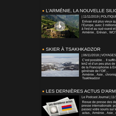
L'ARMÉNIE, LA NOUVELLE SIL
| 11/11/2019
|
POLITIQU
Erévan est plus vieux q
l’Europe, avec 3 millions
à l'est et au sud-ouest et
Arménie
,
Erévan
,
WCI
SKIER À TSAKHKADZOR
| 06/11/2018
|
VOYAGES
C’est possible… Il suff
km2 et d’un peu plus de
de la Francophonie à Er
générale de l’OIF,...
Arménie
,
Asie
,
chroniq
Tsakhkadzor
LES DERNIÈRES ACTUS D'ARM
Le Podcast Journal | 11
Revue de presse des der
presse internationale: po
passez votre souris sur 
actus
,
Arménie
,
Asie
,