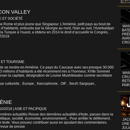
ICON VALLEY
E ET SOCIÉTÉ
ue Rome et plus jeune que Singapour. L’Arménie, petit pays au bout de
WAN
 d’habitants, entourée par la Géorgie au nord, l'Iran au sud, l'Azerbaïdjan
BATE
 la Turquie à l'ouest, a obtenu en 2014 le droit d’accueillir le Congrès...
PRÉ
T2019
AVA
CRO
 ET TOURISME
it de se rendre en Arménie. Ce pays du Caucase avec ses presque 30.000
 3 millions d’habitants a été récemment mis à l’honneur, XVIIe Sommet
WAN
evan la capitale, désignation de Louise Mushikiwabo comme secrétaire
CRUI
RETU
ue culturelle
,
Europe
,
francophonie
,
OIF
,
Serzh Sargsyan
,
PAIR
ÉNIE
/10/2018
|
ASIE ET PACIFIQUE
nières actualités Revue des dernières actualités d'Inde, parues dans la
litique, société, économie, environnement... Pour arrêter le défilement,
JAC
le texte. Vous pouvez contribuer aussi en ajoutant des commentaires.
UNE
revue de presse
JULI