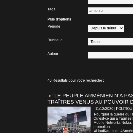
Tags
Plus d'options
Periode
Rubrique
Auteur
40 Résultats pour votre recherche :
"LE PEUPLE ARMÉNIEN N’A PA
TRAÎTRES VENUS AU POUVOIR D
| 11/12/2020
|
POLITIQU
Pourquoi la guerre du Ha
Qu’est-ce qui a fragilis
Mobile Networks Nokia, 
promotion...
#HautKarabakh #Armén