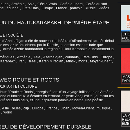
iques
,
Arménie
,
Asie
,
Cécile Vrain
,
Corée du nord
,
Corée du sud
,
ine
,
éditorial
,
Etats-Unis
,
Europe
,
France
,
pouvoir
,
Russie
,
vidéos
UR DU HAUT-KARABAKH, DERNIÈRE ÉTAPE
L'H
E ET SOCIÉTÉ
POÉT
e d’Azerbaïdjan a été de nouveau le théâtre d'affrontements armés début
e cessez-le-feu obtenu par la Russie, la tension est plus forte que
er, l'armée azérie bombardait la région du Haut-Karabakh et notamment la
mériques
,
Arménie
,
Asie
,
Azerbaïdjan
,
combats
,
États-Unis
,
Europe
,
-Karabakh
,
Iran
,
Israël
,
Karen Mirzoïan
,
Minsk
,
morts
,
Moyen-Orient
,
MAS
 AVEC ROUTE ET ROOTS
PARI
016
|
ART ET CULTURE
lbum "Route et Roots", enregistré lors d'un voyage initiatique en Arménie
ond et lumineux, à écouter en fermant les yeux. Abaji est toujours sur les
es trésors musicaux, et une inspiration jamais en berne, une poésie
,
Asie
,
blues
,
clip
,
Europe
,
France
,
Liban
,
Moyen-Orient
,
musique
,
e
,
world
LA 
REL
ÉMER
NJEU DE DÉVELOPPEMENT DURABLE