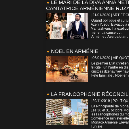
LE MARI DE LA DIVA ANNA NE
CANTATRICE ARMÉNIENNE RUZ
| 21/01/2020
|
ART ET 
Quand politique et cult
Azéri Yusouf Eyvazov a
Mantashyan. Il a expliqu
mènent à cause du...
Arménie
,
Azerbaïdjan
,
NOËL EN ARMÉNIE
| 06/01/2020
|
VIE QUOT
Le premier Etat chrétien
félicite l’un l’autre en 
Kristoss dzenav yev haydn
Fête familiale
,
Noël en
LA FRANCOPHONIE RÉCONCILI
| 29/11/2019
|
POLITIQU
La Principauté de Monac
Les 30 et 31 octobre Mon
les Francophones du mon
Conférence ministérielle.
Monaco Arménie Erevan 
Tunisie