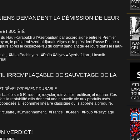
PAT
PRO
MÉNIENS DEMANDENT LA DÉMISSION DE LEUR
E ET SOCIÉTÉ
 du Haut-Karabakh à l'Azerbaïdjan par accord signé entre le Premier
yan, le président Azerbaidjanais Aliyev et le président Russe Putine a
WAN
ours après le cessez-le-feu du conflit sanglant de 44 jours dans le Haut-
CRUI
PROF
akh
,
#NikolPachinyan
,
#PoJo #Aliyev #Ayerbaïdjan
,
Hasmik
rnal
TIL IRREMPLAÇABLE DE SAUVETAGE DE LA
STR
ET DÉVELOPPEMENT DURABLE
EXP
TOUR
 basée sur 5 R: réduire, recycler, réinventer, réutiliser, et réparer. Ces
CAD
fois la rentabilité etils donnent une nouvelle vie aux produits usés.
t opposée à l’économie linéaire classique qui s’apprête à produire,
irculaire
,
#Environnement
,
#France
,
#Green
,
#PoJo #Recyclage
UN VERDICT!
IDIENNE
ALE