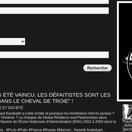
S ÉTÉ VAINCU. ԼES DÉFAITISTES SONT LES
ANS LE CHEVAL DE TROIE" !
E ET SOCIÉTÉ
ut Karabakh a-t-elle éclaté et pourquoi les Arméniens l'օnt-ils perdue ?
é l’Arménie ? La chargée de Global Relations and Partnerships dans
l'alumni de l'Ecole Nationale d'Administration (ENA) 2002 à 2004 dans la
WAN
BATE
ie
,
#PoJo #Putin #France #Russie #Macron
,
Hasmik Arakelyan
,