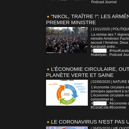
Podcast Journal
"NIKOL, TRAÎTRE !": LES AR
PREMIER MINISTRE
| 13/11/2020
|
POLITIQU
La remise des 7 régions
ministre Arménien Pachin
secoué l’Arménie. Deux j
Karabakh entre...
#
Armenie
,
#HautKarab
Arakelyan
,
Podcast Jou
L’ÉCONOMIE CIRCULAIRE, OU
PLANÈTE VERTE ET SAINE
| 02/06/2020
|
NATURE 
L’économie circulaire est
principes apportent à la 
L’économie circulaire es
consommer et...
#
Armenie
,
#économie c
#CocaCola #Econimie
LE CORONAVIRUS N'EST PAS 
| 26/05/2020
|
VIE QUOT