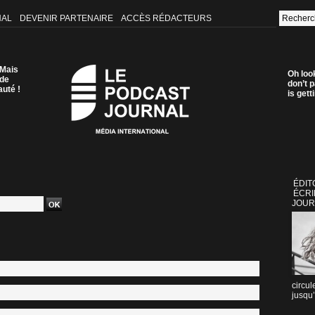
NAL
DEVENIR PARTENAIRE
ACCÈS RÉDACTEURS
 Mais
Oh loo
 de
don’t p
auté !
is get
ÉDIT
ÉCRI
JOUR
circul
jusqu’