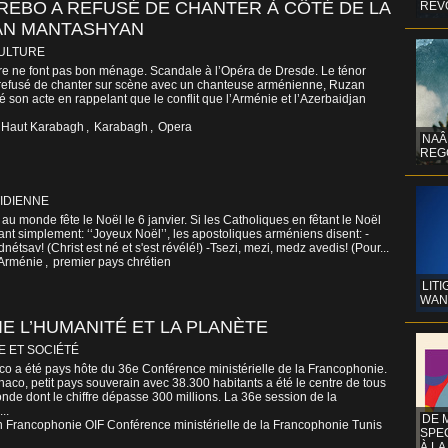
TREBO A REFUSÉ DE CHANTER À CÔTÉ DE LA
REV
AN MANTASHYAN
CULTURE
ure ne font pas bon ménage. Scandale à l’Opéra de Dresde. Le ténor
 refusé de chanter sur scène avec un chanteuse arménienne, Ruzan
é son acte en rappelant que le conflit que l’Arménie et l’Azerbaidjan
Haut Karabagh
,
Karabagh
,
Opera
NAÂ
REG
IDIENNE
 au monde fête le Noël le 6 janvier. Si les Catholiques en fêtant le Noël
disant simplement: ‘‘Joyeux Noël’’, les apostoliques arméniens disent: -
étsav! (Christ est né et s'est révélé!) -Tsezi, mezi, medz avedis! (Pour...
 Arménie
,
premier pays chrétien
LITI
WAN
E L’HUMANITÉ ET LA PLANÈTE
E ET SOCIÉTÉ
o a été pays hôte du 36e Conférence ministérielle de la Francophonie.
aco, petit pays souverain avec 38.300 habitants a été le centre de tous
de dont le chiffre dépasse 300 millions. La 36e session de la
..
DE 
Francophonie OIF Conférence ministérielle de la Francophonie Tunis
SPE
À LA