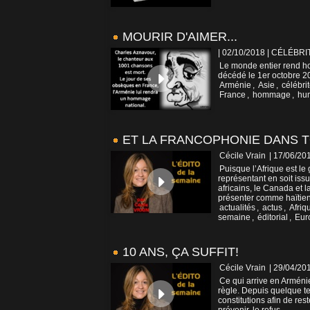
MOURIR D'AIMER...
| 02/10/2018
|
CÉLÉBRIT
Le monde entier rend h
décédé le 1er octobre 20
Arménie
,
Asie
,
célébri
France
,
hommage
,
hu
ET LA FRANCOPHONIE DANS 
Cécile Vrain
| 17/06/20
Puisque l’Afrique est l
représentant en soit iss
africains, le Canada et 
présenter comme haïtien
actualités
,
actus
,
Afriq
semaine
,
éditorial
,
Eur
10 ANS, ÇA SUFFIT!
Cécile Vrain
| 29/04/20
Ce qui arrive en Arménie
règle. Depuis quelque te
constitutions afin de res