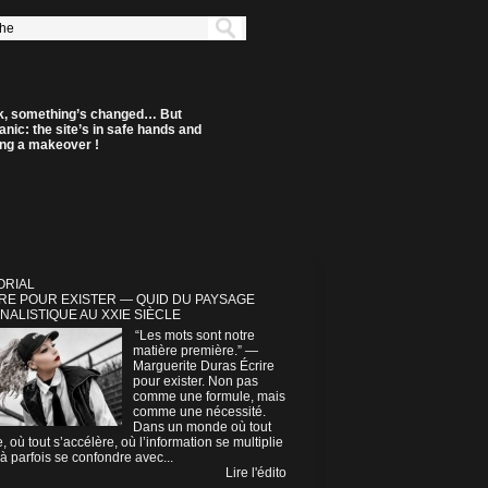
k, something’s changed… But
anic: the site’s in safe hands and
ting a makeover !
ORIAL
RE POUR EXISTER — QUID DU PAYSAGE
NALISTIQUE AU XXIE SIÈCLE
“Les mots sont notre
matière première.” —
Marguerite Duras Écrire
pour exister. Non pas
comme une formule, mais
comme une nécessité.
Dans un monde où tout
e, où tout s’accélère, où l’information se multiplie
à parfois se confondre avec...
Lire l'édito