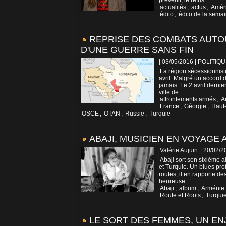
prévenir, le refus...
actualités
,
actus
,
Amér
édito
,
édito de la sema
REPRISE DES COMBATS AUTO
D'UNE GUERRE SANS FIN
| 03/05/2016
|
POLITIQU
La région sécessionnist
avril. Malgré un accord d
jamais. Le 2 avril derni
ville de...
affrontements armés
,
A
France
,
Géorgie
,
Haut
OSCE
,
OTAN
,
Russie
,
Turquie
ABAJI, MUSICIEN EN VOYAGE
Valérie Aujuin
| 20/02/2
Abaji sort son sixième a
et Turquie. Un blues prof
routes, il en rapporte d
heureuse...
Abaji
,
album
,
Arménie
Route et Roots
,
Turqui
LE SORT DES FEMMES, UN E