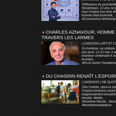
Réflexions du journalis
Shoghikyan, 22 ans, le p
reçu chaque jour plus de
homme était enrhumé,...
#Coronavirus #Armenpr
CHARLES AZNAVOUR, HOMME Q
TRAVERS LES LARMES
| 22/05/2020
|
ART ET 
En Arménie, on célèbre l
aux yeux. Le 22 mai, il a
chanteur centenaire 4 an
et entrer...
#PoJo Gumri Trembleme
DU CHAGRIN RENAÎT L'ESPOIR
| 16/05/2020
|
VIE QUOT
Dès l’entrée, dans la s
Charles Aznavour sourit 
soigneusement encadrée.
meuble. Martin...
#Arménie #école
,
#ens
#tremblementdeterre