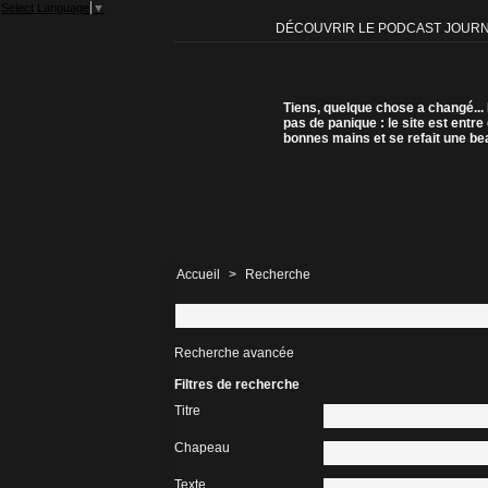
Select Language
▼
DÉCOUVRIR LE PODCAST JOUR
Tiens, quelque chose a changé...
pas de panique : le site est entre
bonnes mains et se refait une be
Accueil
>
Recherche
Recherche avancée
Filtres de recherche
Titre
Chapeau
Texte