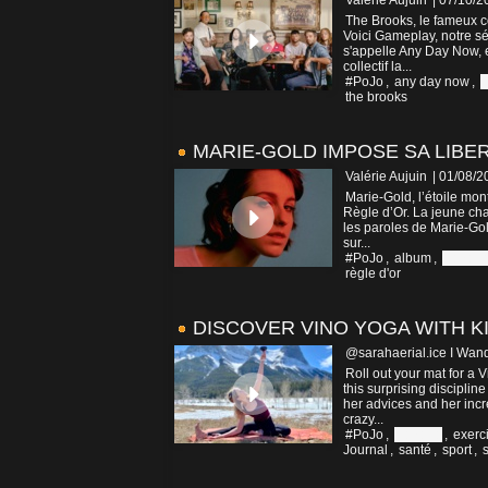
Valérie Aujuin
| 07/10/2
The Brooks, le fameux col
Voici Gameplay, notre sé
s'appelle Any Day Now, e
collectif la...
#PoJo
,
any day now
,
c
the brooks
MARIE-GOLD IMPOSE SA LIBE
Valérie Aujuin
| 01/08/2
Marie-Gold, l’étoile mon
Règle d’Or. La jeune cha
les paroles de Marie-Gold
sur...
#PoJo
,
album
,
Canad
règle d'or
DISCOVER VINO YOGA WITH K
@sarahaerial.ice I Wand
Roll out your mat for a 
this surprising disciplin
her advices and her incr
crazy...
#PoJo
,
Canada
,
exerc
Journal
,
santé
,
sport
,