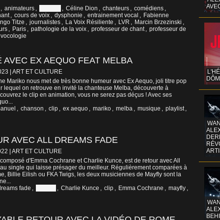
AVE
,
animateurs
,
Canada
,
Céline Dion
,
chanteurs
,
comédiens
,
hant
,
cours de voix
,
dysphonie
,
entrainement vocal
,
Fabienne
Ingo Titze
,
journalistes
,
La Voix Résiliente
,
LVR
,
Marcin Brzezinski
,
urs
,
Paris
,
pathologie de la voix
,
professeur de chant
,
professeur de
vocologie
 AVEC EX AEQUO FEAT MELBA
023
|
ART ET CULTURE
L'H
DÔM
 Mariko nous met de très bonne humeur avec Ex Aequo, joli titre pop
 lequel on retrouve en invité la chanteuse Melba, découverte à
couvrez le clip en animation, vous ne serez pas déçus ! Avec ses
uo...
anuel
,
chanson
,
clip
,
ex aequo
,
mariko
,
melba
,
musique
,
playlist
,
WAN
ALE
DERR
UR AVEC ALL DREAMS FADE
RÉV
ART
022
|
ART ET CULTURE
 composé d'Emma Cochrane et Charlie Kunce, est de retour avec All
au single qui laisse présager du meilleur. Régulièrement comparées à
, Billie Eilish ou FKA Twigs, les deux musiciennes de Mayfly sont la
e...
 dreams fade
,
canada
,
Charlie Kunce
,
clip
,
Emma Cochrane
,
mayfly
,
WAN
ALE
BEHI
YABLE RETOUR AVEC LA VIDÉO DE ROME