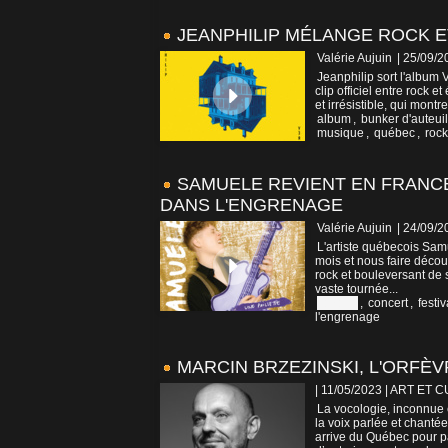
JEANPHILIP MÉLANGE ROCK E
Valérie Aujuin
| 25/09/2
Jeanphilip sort l'album 
clip officiel entre rock 
et irrésistible, qui mont
album
,
bunker d'auteuil
musique
,
québec
,
rock
SAMUELE REVIENT EN FRANC
DANS L'ENGRENAGE
Valérie Aujuin
| 24/09/2
L'artiste québecois Sam
mois et nous faire déco
rock et bouleversant de 
vaste tournée...
canada
,
concert
,
festiv
l'engrenage
MARCIN BRZEZINSKI, L'ORFÈV
| 11/05/2023
|
ART ET 
La vocologie, inconnue e
la voix parlée et chanté
arrive du Québec pour p