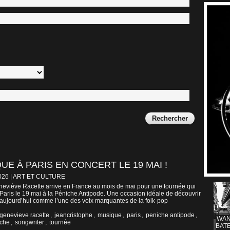
E À PARIS EN CONCERT LE 19 MAI !
026
|
ART ET CULTURE
neviève Racette arrive en France au mois de mai pour une tournée qui
aris le 19 mai à la Péniche Antipode. Une occasion idéale de découvrir
e aujourd’hui comme l’une des voix marquantes de la folk-pop
genevieve racette
,
jeancristophe
,
musique
,
paris
,
peniche antipode
,
WAN
ache
,
songwriter
,
tournée
BATE