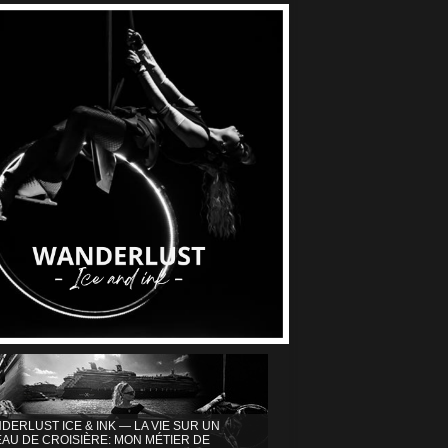
DERLUST ICE & INK — LA VIE SUR UN
AU DE CROISIÈRE: MON MÉTIER DE