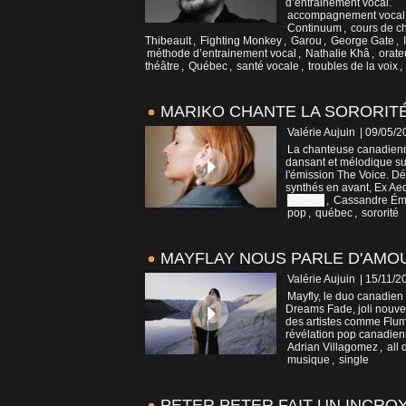
d’entrainement vocal.
accompagnement vocal
Continuum
,
cours de c
Thibeault
,
Fighting Monkey
,
Garou
,
George Gate
,
méthode d’entrainement vocal
,
Nathalie Khâ
,
orate
théâtre
,
Québec
,
santé vocale
,
troubles de la voix
,
MARIKO CHANTE LA SORORITÉ
Valérie Aujuin
| 09/05/2
La chanteuse canadienne
dansant et mélodique sur
l'émission The Voice. Dé
synthés en avant, Ex Aeq
canada
,
Cassandre Ém
pop
,
québec
,
sororité
MAYFLAY NOUS PARLE D'AMO
Valérie Aujuin
| 15/11/2
Mayfly, le duo canadien
Dreams Fade, joli nouve
des artistes comme Flume
révélation pop canadienn
Adrian Villagomez
,
all
musique
,
single
PETER PETER FAIT UN INCRO