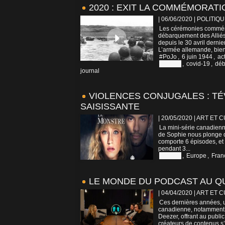
2020 : EXIT LA COMMÉMORATI
| 06/06/2020
|
POLITIQU
Les cérémonies commémo
débarquement des Alliés
depuis le 30 avril derni
L’armée allemande, bien
#PoJo
,
6 juin 1944
,
ac
Canada
,
covid-19
,
déb
journal
VIOLENCES CONJUGALES : TÉ
SAISISSANTE
| 20/05/2020
|
ART ET 
La mini-série canadienne 
de Sophie nous plonge d
comporte 6 épisodes, et 
pendant 3...
Canada
,
Europe
,
Fran
LE MONDE DU PODCAST AU QU
| 04/04/2020
|
ART ET 
Ces dernières années, u
canadienne, notamment a
Deezer, offrant au publi
créateurs de contenus s’e