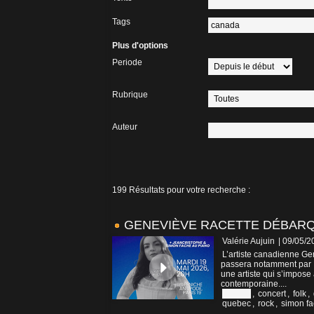
Tags
Plus d'options
Periode
Rubrique
Auteur
199 Résultats pour votre recherche :
GENEVIÈVE RACETTE DÉBARQU
Valérie Aujuin
| 09/05/2
L’artiste canadienne Ge
passera notamment par P
une artiste qui s’impos
contemporaine....
canada
,
concert
,
folk
,
quebec
,
rock
,
simon f