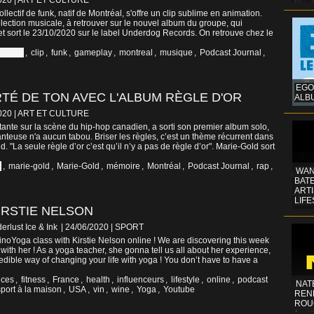
020
|
ART ET CULTURE
lectif de funk, natif de Montréal, s'offre un clip sublime en animation.
lection musicale, à retrouver sur le nouvel album du groupe, qui
t sort le 23/10/2020 sur le label Underdog Records. On retrouve chez le
anada
,
clip
,
funk
,
gameplay
,
montreal
,
musique
,
Podcast Journal
,
EGO
RTÉ DE TON AVEC L'ALBUM RÈGLE D'OR
ALB
020
|
ART ET CULTURE
tante sur la scène du hip-hop canadien, a sorti son premier album solo,
nteuse n'a aucun tabou. Briser les règles, c’est un thème récurrent dans
. "La seule règle d’or c’est qu’il n’y a pas de règle d’or". Marie-Gold sort
a
,
marie-gold
,
Marie-Gold
,
mémoire
,
Montréal
,
Podcast Journal
,
rap
,
WAN
BATE
ART
LIFE
IRSTIE NELSON
erlust Ice & Ink
| 24/06/2020
|
SPORT
VinoYoga class with Kirstie Nelson online ! We are discovering this week
e with her ! As a yoga teacher, she gonna tell us all about her experience,
edible way of changing your life with yoga ! You don’t have to have a
ices
,
fitness
,
France
,
health
,
influenceurs
,
lifestyle
,
online
,
podcast
NAT
sport à la maison
,
USA
,
vin
,
wine
,
Yoga
,
Youtube
REN
ROU