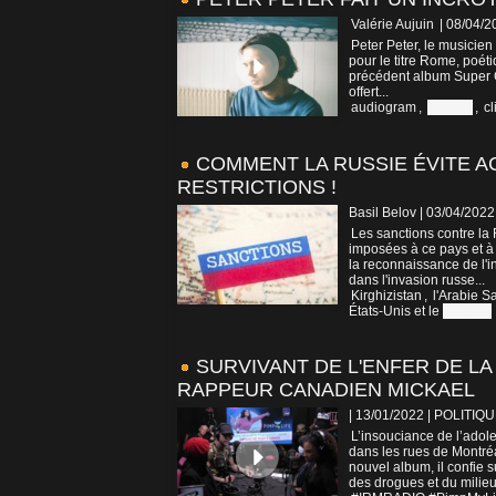
Valérie Aujuin
| 08/04/2
Peter Peter, le musicien
pour le titre Rome, poéti
précédent album Super C
offert...
audiogram
,
canada
,
cl
COMMENT LA RUSSIE ÉVITE A
RESTRICTIONS !
Basil Belov | 03/04/2022
Les sanctions contre la
imposées à ce pays et à 
la reconnaissance de l'
dans l'invasion russe...
Kirghizistan
,
l'Arabie S
États-Unis et le
Canada
SURVIVANT DE L'ENFER DE L
RAPPEUR CANADIEN MICKAEL
| 13/01/2022
|
POLITIQU
L’insouciance de l’adol
dans les rues de Montréa
nouvel album, il confie s
des drogues et du milieu