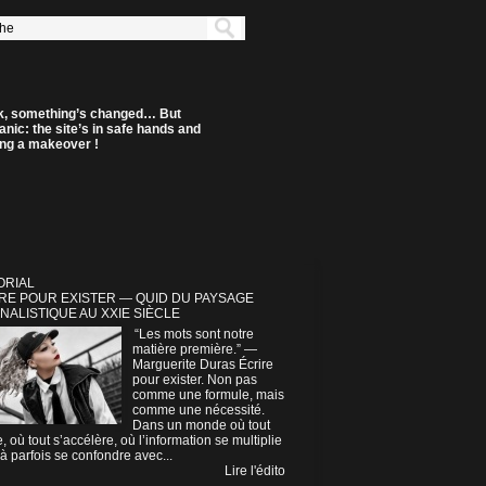
k, something’s changed… But
anic: the site’s in safe hands and
ting a makeover !
ORIAL
RE POUR EXISTER — QUID DU PAYSAGE
NALISTIQUE AU XXIE SIÈCLE
“Les mots sont notre
matière première.” —
Marguerite Duras Écrire
pour exister. Non pas
comme une formule, mais
comme une nécessité.
Dans un monde où tout
e, où tout s’accélère, où l’information se multiplie
à parfois se confondre avec...
Lire l'édito