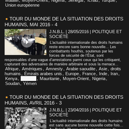
Malawi
,
Moyen-Orient
,
Nigeria
,
Sénégal
,
Tchad
,
Turquie
,
Union européenne
TOUR DU MONDE DE LA SITUATION DES DROITS
HUMAINS, MAI 2016 - 4
J.N.B.L. | 28/05/2016
|
POLITIQUE ET
SOCIÉTÉ
L'actualité internationale des droits humains
reste encore sans bonne nouvelle... Les
combattants houthis, soutenus par les
forces de sécurité de l’État, sont
responsables d’une vague d’arrestations parmi ceux qui les critiquent,
capturant des adversaires de manière arbitraire et sous la menace...
Afrique
,
Amériques
,
Amnesty
,
Arabie saoudite
,
Asie
,
droits
humains
,
Émirats arabes unis
,
Europe
,
France
,
Inde
,
Iran
,
Kenya
,
Malaisie
,
Mauritanie
,
Moyen-Orient
,
Nigeria
,
Soudan
,
Yémen
TOUR DU MONDE DE LA SITUATION DES DROITS
HUMAINS, AVRIL 2016 - 3
J.N.B.L. | 23/04/2016
|
POLITIQUE ET
SOCIÉTÉ
L'actualité internationale des droits humains
est sans aucune bonne nouvelle cette fois...