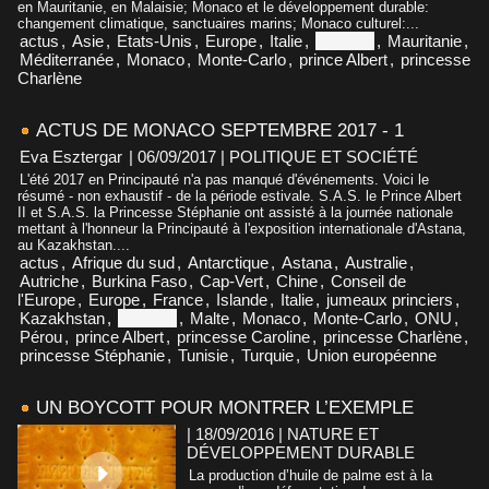
en Mauritanie, en Malaisie; Monaco et le développement durable:
changement climatique, sanctuaires marins; Monaco culturel:...
actus
,
Asie
,
Etats-Unis
,
Europe
,
Italie
,
Malaisie
,
Mauritanie
,
Méditerranée
,
Monaco
,
Monte-Carlo
,
prince Albert
,
princesse
Charlène
ACTUS DE MONACO SEPTEMBRE 2017 - 1
Eva Esztergar
| 06/09/2017
|
POLITIQUE ET SOCIÉTÉ
L'été 2017 en Principauté n'a pas manqué d'événements. Voici le
résumé - non exhaustif - de la période estivale. S.A.S. le Prince Albert
II et S.A.S. la Princesse Stéphanie ont assisté à la journée nationale
mettant à l'honneur la Principauté à l'exposition internationale d'Astana,
au Kazakhstan....
actus
,
Afrique du sud
,
Antarctique
,
Astana
,
Australie
,
Autriche
,
Burkina Faso
,
Cap-Vert
,
Chine
,
Conseil de
l'Europe
,
Europe
,
France
,
Islande
,
Italie
,
jumeaux princiers
,
Kazakhstan
,
Malaisie
,
Malte
,
Monaco
,
Monte-Carlo
,
ONU
,
Pérou
,
prince Albert
,
princesse Caroline
,
princesse Charlène
,
princesse Stéphanie
,
Tunisie
,
Turquie
,
Union européenne
UN BOYCOTT POUR MONTRER L’EXEMPLE
| 18/09/2016
|
NATURE ET
DÉVELOPPEMENT DURABLE
La production d’huile de palme est à la