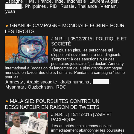
Espagne
,
FMI
,
France
,
Inde
,
Indonésie
,
Laurent Augier
,
Malaisie
,
Philippines
,
PIB
,
Russie
,
Thaïlande
,
Vietnam
,
yuan
GRANDE CAMPAGNE MONDIALE ÉCRIRE POUR
LES DROITS
J.N.B.L. | 05/12/2015
|
POLITIQUE ET
SOCIÉTÉ
"De plus en plus, les personnes qui
s’opposent ouvertement à des dirigeants
s'exposent à des sanctions ou à des
poursuites judiciaires", a déclaré Amnesty
International à l'occasion du lancement de la plus grande campagne
mondiale en faveur des droits humains. Pendant la campagne "Écrire
pour les...
Amnesty
,
Arabie saoudite
,
droits humains
,
Malaisie
,
Myanmar
,
Ouzbékistan
,
RDC
MALAISIE: POURSUITES CONTRE UN
DESSINATEUR EN RAISON DE TWEETS
J.N.B.L. | 19/11/2015
|
ASIE ET
PACIFIQUE
Les autorités malaisiennes doivent
immédiatement abandonner les poursuites