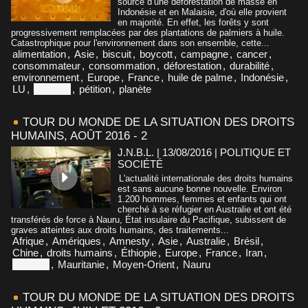
source d’une déforestation de masse en
Indonésie et en Malaisie, d'où elle provient
en majorité. En effet, les forêts y sont
progressivement remplacées par des plantations de palmiers à huile.
Catastrophique pour l'environnement dans son ensemble, cette...
alimentation
,
Asie
,
biscuit
,
boycott
,
campagne
,
cancer
,
consommateur
,
consommation
,
déforestation
,
durabilité
,
environnement
,
Europe
,
France
,
huile de palme
,
Indonésie
,
LU
,
Malaisie
,
pétition
,
planète
TOUR DU MONDE DE LA SITUATION DES DROITS
HUMAINS, AOÛT 2016 - 2
J.N.B.L. | 13/08/2016
|
POLITIQUE ET
SOCIÉTÉ
L'actualité internationale des droits humains
est sans aucune bonne nouvelle. Environ
1.200 hommes, femmes et enfants qui ont
cherché à se réfugier en Australie et ont été
transférés de force à Nauru, État insulaire du Pacifique, subissent de
graves atteintes aux droits humains, des traitements...
Afrique
,
Amériques
,
Amnesty
,
Asie
,
Australie
,
Brésil
,
Chine
,
droits humains
,
Éthiopie
,
Europe
,
France
,
Iran
,
Malaisie
,
Mauritanie
,
Moyen-Orient
,
Nauru
TOUR DU MONDE DE LA SITUATION DES DROITS