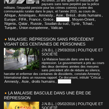
Au Brésil, 20 ans après un massacre de
paysans sans terre perpétré par la police
militaire, l’impunité persiste pour les crimes commis contre des
communautés rurales dans le pays, et l’année 2015, au cours de...
Afrique
,
Amériques
,
Amnesty
,
Asie
,
Brésil
,
droits humains
,
Europe
,
FIFA
,
France
,
Grèce
,
Malaisie
,
Moyen-Orient
,
Nigeria
,
Qatar
,
Russie
,
Soudan du sud
,
Syrie
,
Tchad
,
Turquie
,
Union européenne
,
Vatican
MALAISIE: RÉPRESSION SANS PRÉCÉDENT
VISANT DES CENTAINES DE PERSONNES
J.N.B.L. | 29/03/2016
|
POLITIQUE ET
SOCIÉTÉ
La Malaisie bascule dans une ère de
répression. Le gouvernement a pris au cours
des deux dernières années des mesures
sans précédent afin de réduire au silence,
harceler et enfermer des centaines de dissidents, constate Amnesty
International dans un nouveau rapport. Ce document, intitulé "Critical...
Amnesty
,
Asie
,
droits humains
,
Malaisie
LA MALAISIE BASCULE DANS UNE ÈRE DE
RÉPRESSION
J.N.B.L. | 05/02/2016
|
POLITIQUE ET
SOCIÉTÉ