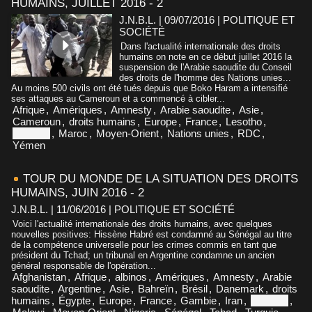
HUMAINS, JUILLET 2016 - 2
J.N.B.L. | 09/07/2016
|
POLITIQUE ET
SOCIÉTÉ
Dans l'actualité internationale des droits
humains on note en ce début juillet 2016 la
suspension de l'Arabie saoudite du Conseil
des droits de l'homme des Nations unies...
Au moins 500 civils ont été tués depuis que Boko Haram a intensifié
ses attaques au Cameroun et a commencé à cibler...
Afrique
,
Amériques
,
Amnesty
,
Arabie saoudite
,
Asie
,
Cameroun
,
droits humains
,
Europe
,
France
,
Lesotho
,
Malaisie
,
Maroc
,
Moyen-Orient
,
Nations unies
,
RDC
,
Yémen
TOUR DU MONDE DE LA SITUATION DES DROITS
HUMAINS, JUIN 2016 - 2
J.N.B.L. | 11/06/2016
|
POLITIQUE ET SOCIÉTÉ
Voici l'actualité internationale des droits humains, avec quelques
nouvelles positives: Hissène Habré est condamné au Sénégal au titre
de la compétence universelle pour les crimes commis en tant que
président du Tchad; un tribunal en Argentine condamne un ancien
général responsable de l'opération...
Afghanistan
,
Afrique
,
albinos
,
Amériques
,
Amnesty
,
Arabie
saoudite
,
Argentine
,
Asie
,
Bahreïn
,
Brésil
,
Danemark
,
droits
humains
,
Égypte
,
Europe
,
France
,
Gambie
,
Iran
,
Malaisie
,