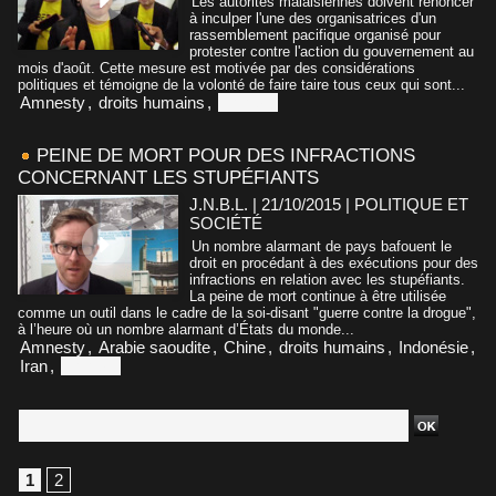
Les autorités malaisiennes doivent renoncer
à inculper l'une des organisatrices d'un
rassemblement pacifique organisé pour
protester contre l'action du gouvernement au
mois d'août. Cette mesure est motivée par des considérations
politiques et témoigne de la volonté de faire taire tous ceux qui sont...
Amnesty
,
droits humains
,
Malaisie
PEINE DE MORT POUR DES INFRACTIONS
CONCERNANT LES STUPÉFIANTS
J.N.B.L. | 21/10/2015
|
POLITIQUE ET
SOCIÉTÉ
Un nombre alarmant de pays bafouent le
droit en procédant à des exécutions pour des
infractions en relation avec les stupéfiants.
La peine de mort continue à être utilisée
comme un outil dans le cadre de la soi-disant "guerre contre la drogue",
à l’heure où un nombre alarmant d’États du monde...
Amnesty
,
Arabie saoudite
,
Chine
,
droits humains
,
Indonésie
,
Iran
,
Malaisie
1
2