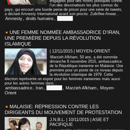
engagées pour des motifs politiques contre
l’un des dessinateurs les plus connus du
pays, qui encourt une lourde peine de prison pour une série de tweets,
a déclaré Amnesty International avant son procès. Zulkiflee Anwar...
Amnesty
,
droits humains
,
Malaisie
UNE FEMME NOMMÉE AMBASSADRICE D’IRAN,
UNE PREMIÈRE DEPUIS LA RÉVOLUTION
ISLAMIQUE
| 12/11/2015
|
MOYEN-ORIENT
Marzieh Afkham, 50 ans, a été nommée
dimanche 8 novembre 2015, ambassadrice
de la République iranienne en Malaisie. Une
première pour un poste de ce niveau depuis
la révolution islamique de 1979. Cette
élection représente un espoir pour les femmes iraniennes mais aussi
pour les autres femmes dans...
ambassadrice
,
Iran
,
Malaisie
,
Marzieh Afkham
,
Moyen-
Orient
MALAISIE: RÉPRESSION CONTRE LES
DIRIGEANTS DU MOUVEMENT DE PROTESTATION
J.N.B.L. | 10/11/2015
|
ASIE ET
PACIFIQUE