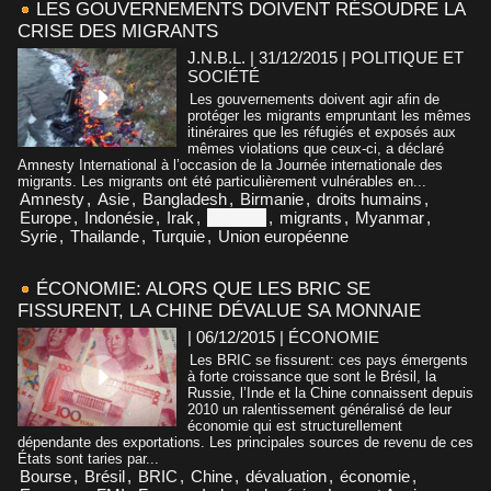
LES GOUVERNEMENTS DOIVENT RÉSOUDRE LA
CRISE DES MIGRANTS
J.N.B.L. | 31/12/2015
|
POLITIQUE ET
SOCIÉTÉ
Les gouvernements doivent agir afin de
protéger les migrants empruntant les mêmes
itinéraires que les réfugiés et exposés aux
mêmes violations que ceux-ci, a déclaré
Amnesty International à l’occasion de la Journée internationale des
migrants. Les migrants ont été particulièrement vulnérables en...
Amnesty
,
Asie
,
Bangladesh
,
Birmanie
,
droits humains
,
Europe
,
Indonésie
,
Irak
,
Malaisie
,
migrants
,
Myanmar
,
Syrie
,
Thailande
,
Turquie
,
Union européenne
ÉCONOMIE: ALORS QUE LES BRIC SE
FISSURENT, LA CHINE DÉVALUE SA MONNAIE
| 06/12/2015
|
ÉCONOMIE
Les BRIC se fissurent: ces pays émergents
à forte croissance que sont le Brésil, la
Russie, l’Inde et la Chine connaissent depuis
2010 un ralentissement généralisé de leur
économie qui est structurellement
dépendante des exportations. Les principales sources de revenu de ces
États sont taries par...
Bourse
,
Brésil
,
BRIC
,
Chine
,
dévaluation
,
économie
,