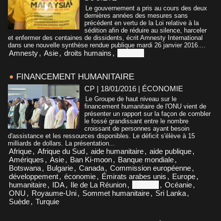
Le gouvernement a pris au cours des deux
dernières années des mesures sans
précédent en vertu de la Loi relative à la
sédition afin de réduire au silence, harceler
et enfermer des centaines de dissidents, écrit Amnesty International
dans une nouvelle synthèse rendue publique mardi 26 janvier 2016....
Amnesty
,
Asie
,
droits humains
,
Malaisie
FINANCEMENT HUMANITAIRE
CP | 18/01/2016
|
ÉCONOMIE
Le Groupe de haut niveau sur le
financement humanitaire de l'ONU vient de
présenter un rapport sur la façon de combler
le fossé grandissant entre le nombre
croissant de personnes ayant besoin
d'assistance et les ressources disponibles. Le déficit s'élève à 15
milliards de dollars. La présentation...
Afrique
,
Afrique du Sud
,
aide humanitaire
,
aide publique
,
Amériques
,
Asie
,
Ban Ki-moon
,
Banque mondiale
,
Botswana
,
Bulgarie
,
Canada
,
Commission européenne
,
développement
,
économie
,
Émirats arabes unis
,
Europe
,
humanitaire
,
IDA
,
Ile de La Réunion
,
Malaisie
,
Océanie
,
ONU
,
Royaume-Uni
,
Sommet humanitaire
,
Sri Lanka
,
Suède
,
Turquie