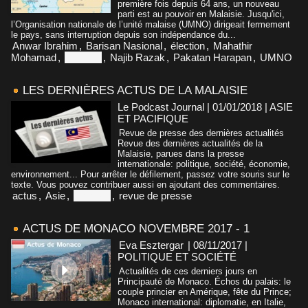
première fois depuis 64 ans, un nouveau
parti est au pouvoir en Malaisie. Jusqu'ici,
l’Organisation nationale de l’unité malaise (UMNO) dirigeait fermement
le pays, sans interruption depuis son indépendance du...
Anwar Ibrahim
,
Barisan Nasional
,
élection
,
Mahathir
Mohamad
,
Malaisie
,
Najib Razak
,
Pakatan Harapan
,
UMNO
LES DERNIÈRES ACTUS DE LA MALAISIE
Le Podcast Journal | 01/01/2018
|
ASIE
ET PACIFIQUE
Revue de presse des dernières actualités
Revue des dernières actualités de la
Malaisie, parues dans la presse
internationale: politique, société, économie,
environnement... Pour arrêter le défilement, passez votre souris sur le
texte. Vous pouvez contribuer aussi en ajoutant des commentaires.
actus
,
Asie
,
Malaisie
,
revue de presse
ACTUS DE MONACO NOVEMBRE 2017 - 1
Eva Esztergar
| 08/11/2017
|
POLITIQUE ET SOCIÉTÉ
Actualités de ces derniers jours en
Principauté de Monaco. Échos du palais: le
couple princier en Amérique, fête du Prince;
Monaco international: diplomatie, en Italie,