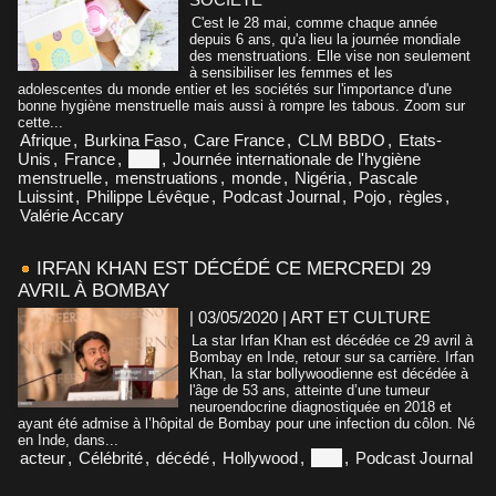
C'est le 28 mai, comme chaque année
depuis 6 ans, qu'a lieu la journée mondiale
des menstruations. Elle vise non seulement
à sensibiliser les femmes et les
adolescentes du monde entier et les sociétés sur l'importance d'une
bonne hygiène menstruelle mais aussi à rompre les tabous. Zoom sur
cette...
Afrique
,
Burkina Faso
,
Care France
,
CLM BBDO
,
Etats-
Unis
,
France
,
Inde
,
Journée internationale de l'hygiène
menstruelle
,
menstruations
,
monde
,
Nigéria
,
Pascale
Luissint
,
Philippe Lévêque
,
Podcast Journal
,
Pojo
,
règles
,
Valérie Accary
IRFAN KHAN EST DÉCÉDÉ CE MERCREDI 29
AVRIL À BOMBAY
| 03/05/2020
|
ART ET CULTURE
La star Irfan Khan est décédée ce 29 avril à
Bombay en Inde, retour sur sa carrière. Irfan
Khan, la star bollywoodienne est décédée à
l'âge de 53 ans, atteinte d’une tumeur
neuroendocrine diagnostiquée en 2018 et
ayant été admise à l’hôpital de Bombay pour une infection du côlon. Né
en Inde, dans...
acteur
,
Célébrité
,
décédé
,
Hollywood
,
Inde
,
Podcast Journal