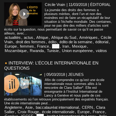
Cécile Vrain
| 11/03/2018
|
ÉDITORIAL
La journée des droits des femmes a
plusieurs mérites, dont l’un et non des
moindres est de faire un récapitulatif de leur
situation à l'échelle mondiale. Des centaines,
pour ne pas dire des milliers d’articles sont
écrits sur la question, nous permettant de savoir ce qu’il se passe
ailleurs, avec...
actualités
,
actus
,
Afrique
,
Afrique du Sud
,
Amériques
,
Cécile
Vrain
,
droit des femmes
,
édito
,
édito de la semaine
,
éditorial
,
Europe
,
femmes
,
France
,
Inde
,
Iran
,
Mexique
,
Mozambique
,
Rwanda
,
Tunisie
,
Union européenne
,
vidéos
INTERVIEW: L’ÉCOLE INTERNATIONALE EN
QUESTIONS
| 05/03/2018
|
JEUNES
Afin de comprendre ce qu’est une école
internationale nous sommes allés à la
rencontre de Clara Sallier*. Elle est
enseignante à l’Institut International de
Lancy à Genève et nous parle de ces
établissements où l’on retrouve principalement des expatriés français.
Une école internationale peut...
Angleterre
,
Asie
,
baccalauréat international
,
CERN
,
Clara
Sallier
,
Croix Rouge
,
école internationale
,
Europe
,
France
,