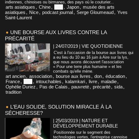
indiennes, chinoises ou birmanes, des pays où le couturier...
arts asiatiques
,
Chine
,
Inde
,
Japon
,
musée des arts
asiatiques
,
Nice
,
podcast journal
,
Serge Gloumeaud
,
Yves
Saint-Laurent
UNE BOURSE AUX LIVRES CONTRE LA
PRÉCARITÉ
| 24/07/2019
|
VIE QUOTIDIENNE
C'est à l'occasion de la bourse aux livres qui
a eu lieu du 10 au 16 juin à Aire sur la lys,
que nous avons découvert l'association
« Pour une terre plus humaine » et les
combats qu'elle mène.
art ancien
,
association
,
bourse aux livres
,
don
,
éducation
,
France
,
Inde
,
intouchables
,
kalamkari
,
livre
,
maladie
,
Ophélie Duriez
,
Pas de Calais
,
pauvreté
,
précarité
,
sida
,
tradition
L'EAU SOLIDE, SOLUTION MIRACLE À LA
SÉCHERESSE?
| 25/03/2019
|
NATURE ET
DÉVELOPPEMENT DURABLE
Positionnée sur le segment des
technologies vertes, l'entreprise cannoise