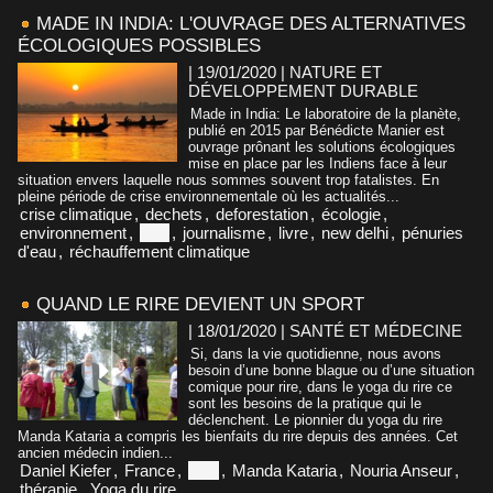
MADE IN INDIA: L'OUVRAGE DES ALTERNATIVES
ÉCOLOGIQUES POSSIBLES
| 19/01/2020
|
NATURE ET
DÉVELOPPEMENT DURABLE
Made in India: Le laboratoire de la planète,
publié en 2015 par Bénédicte Manier est
ouvrage prônant les solutions écologiques
mise en place par les Indiens face à leur
situation envers laquelle nous sommes souvent trop fatalistes. En
pleine période de crise environnementale où les actualités...
crise climatique
,
dechets
,
deforestation
,
écologie
,
environnement
,
inde
,
journalisme
,
livre
,
new delhi
,
pénuries
d'eau
,
réchauffement climatique
QUAND LE RIRE DEVIENT UN SPORT
| 18/01/2020
|
SANTÉ ET MÉDECINE
Si, dans la vie quotidienne, nous avons
besoin d’une bonne blague ou d’une situation
comique pour rire, dans le yoga du rire ce
sont les besoins de la pratique qui le
déclenchent. Le pionnier du yoga du rire
Manda Kataria a compris les bienfaits du rire depuis des années. Cet
ancien médecin indien...
Daniel Kiefer
,
France
,
Inde
,
Manda Kataria
,
Nouria Anseur
,
thérapie
,
Yoga du rire