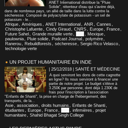
ANET International distribue la "Pluie
Solide", rétenteur d'eau qui s'avère déjà,
dans de nombreux pays, un allié de taille dans la lutte contre la
sécheresse. Composé de polyacrylate de potassium - un sel de
potassium - le...
Afrique
,
Amériques
,
ANET International
,
ANR
,
Cannes
,
Christophe Lafuente
,
Cindy Giraud
,
CNRS
,
Europe
,
France
,
Future Sahel
,
Grande muraille verte
,
Inde
,
Mexique
,
paulownia
,
Pluie solide
,
Podcast Journal
,
polymère
,
Ranerou
,
Rebuildforests
,
sécheresse
,
Sergio Rico Velasco
,
technologie verte
UN PROJET HUMANITAIRE EN INDE
| 25/12/2018
|
SANTÉ ET MÉDECINE
A quoi serviront les dons de cette cagnotte
en ligne? Ils nous serviront à financer une
partie de notre projet. Le budget s'élève à
3.250€ par personne, dont déjà 1.230€ de
frais pour l'inscription à l'association
"Enfants de Shanti", la prise en charge de l'hébergement, des
transports, de la...
Asie
,
association
,
droits humains
,
Enfants de Shanti
,
étudiantes
,
Europe
,
France
,
Inde
,
infirmières
,
projet
humanitaire
,
Shahid Bhagat Singh College