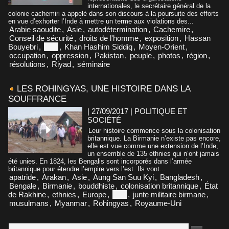
internationales, le secrétaire général de la
colonie cachemiri a appelé dans son discours à la poursuite des efforts
en vue d’exhorter l’Inde à mettre un terme aux violations des...
Arabie saoudite
,
Asie
,
autodétermination
,
Cachemire
,
Conseil de sécurité
,
droits de l'homme
,
exposition
,
Hassan
Bouyebri
,
Inde
,
Khan Hashim Siddiq
,
Moyen-Orient
,
occupation
,
oppression
,
Pakistan
,
peuple
,
photos
,
région
,
résolutions
,
Riyad
,
séminaire
LES ROHINGYAS, UNE HISTOIRE DANS LA
SOUFFRANCE
| 27/09/2017
|
POLITIQUE ET
SOCIÉTÉ
Leur histoire commence sous la colonisation
britannique. La Birmanie n’existe pas encore,
elle est vue comme une extension de l’Inde,
un ensemble de 135 ethnies qui n’ont jamais
été unies. En 1824, les Bengalis sont incorporés dans l’armée
britannique pour étendre l’empire vers l’est. Ils vont...
apatride
,
Arakan
,
Asie
,
Aung San Suu Kyi
,
Bangladesh
,
Bengale
,
Birmanie
,
bouddhiste
,
colonisation britannique
,
État
de Rakhine
,
ethnies
,
Europe
,
Inde
,
junte militaire birmane
,
musulmans
,
Myanmar
,
Rohingyas
,
Royaume-Uni