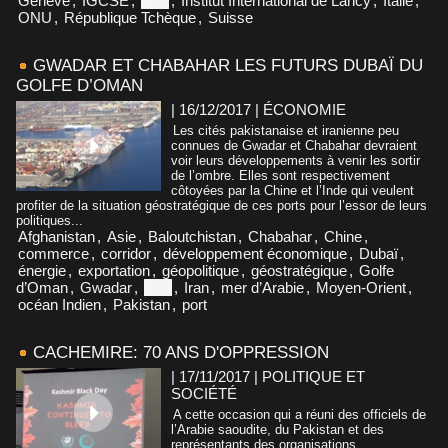
Genève
,
IGCSE
,
Inde
,
Institut International de Lancy
,
Italie
,
ONU
,
République Tchèque
,
Suisse
GWADAR ET CHABAHAR LES FUTURS DUBAÏ DU
GOLFE D’OMAN
| 16/12/2017
|
ÉCONOMIE
Les cités pakistanaise et iranienne peu
connues de Gwadar et Chabahar devraient
voir leurs développements à venir les sortir
de l’ombre. Elles sont respectivement
côtoyées par la Chine et l’Inde qui veulent
profiter de la situation géostratégique de ces ports pour l’essor de leurs
politiques...
Afghanistan
,
Asie
,
Baloutchistan
,
Chabahar
,
Chine
,
commerce
,
corridor
,
développement économique
,
Dubaï
,
énergie
,
exportation
,
géopolitique
,
géostratégique
,
Golfe
d’Oman
,
Gwadar
,
Inde
,
Iran
,
mer d’Arabie
,
Moyen-Orient
,
océan Indien
,
Pakistan
,
port
CACHEMIRE: 70 ANS D'OPPRESSION
| 17/11/2017
|
POLITIQUE ET
SOCIÉTÉ
A cette occasion qui a réuni des officiels de
l’Arabie saoudite, du Pakistan et des
représentants des organisations