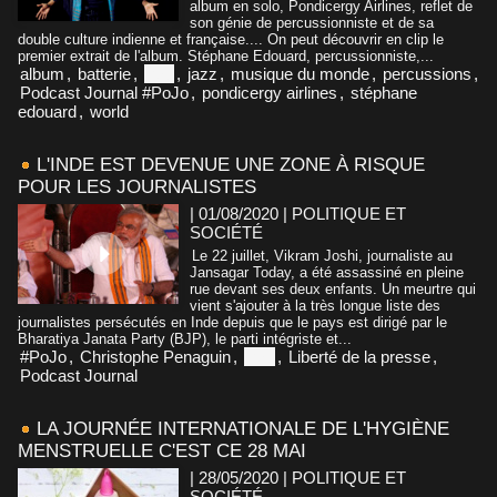
album en solo, Pondicergy Airlines, reflet de
son génie de percussionniste et de sa
double culture indienne et française.... On peut découvrir en clip le
premier extrait de l'album. Stéphane Edouard, percussionniste,...
album
,
batterie
,
inde
,
jazz
,
musique du monde
,
percussions
,
Podcast Journal #PoJo
,
pondicergy airlines
,
stéphane
edouard
,
world
L'INDE EST DEVENUE UNE ZONE À RISQUE
POUR LES JOURNALISTES
| 01/08/2020
|
POLITIQUE ET
SOCIÉTÉ
Le 22 juillet, Vikram Joshi, journaliste au
Jansagar Today, a été assassiné en pleine
rue devant ses deux enfants. Un meurtre qui
vient s'ajouter à la très longue liste des
journalistes persécutés en Inde depuis que le pays est dirigé par le
Bharatiya Janata Party (BJP), le parti intégriste et...
#PoJo
,
Christophe Penaguin
,
Inde
,
Liberté de la presse
,
Podcast Journal
LA JOURNÉE INTERNATIONALE DE L'HYGIÈNE
MENSTRUELLE C'EST CE 28 MAI
| 28/05/2020
|
POLITIQUE ET
SOCIÉTÉ