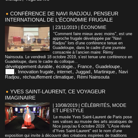
CONFÉRENCE DE NAVI RADJOU, PENSEUR
INTERNATIONAL DE L’ÉCONOMIE FRUGALE
| 23/11/2019
|
ÉCONOMIE
"Comment faire mieux avec moins", est une
approche frugale développée par "Navi
Radjou" lors d’une conférence tenue en
Guadeloupe, dans le cadre d’une journée
consacrée à l’ancien maire: Rémy
Nainsouta. Le vendredi 18 octobre 2019, s’est tenue une conférence en
Guadeloupe, dans le cadre du colloque...
développement durable
,
écologie.
,
France
,
Guadeloupe
,
Inde
,
Innovation frugale
,
internet
,
Juggad
,
Martinique
,
Navi
Radjou
,
réchauffement climatique
,
Rémi Nainsouta
YVES SAINT-LAURENT, CE VOYAGEUR
IMAGINAIRE
| 10/08/2019
|
CÉLÉBRITÉS, MODE
ET LIFESTYLE
Le musée Yves Saint-Laurent de Paris pose
ses valises au musée des arts asiatiques de
Nice jusqu’au 6 octobre 2019. "L’Asie rêvée
d’Yves Saint-Laurent" est le nom d’une
exposition qui invite à découvrir des créations inspirées de traditions