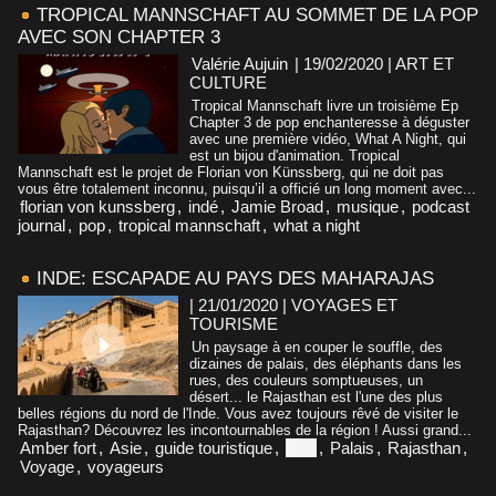
TROPICAL MANNSCHAFT AU SOMMET DE LA POP
AVEC SON CHAPTER 3
Valérie Aujuin
| 19/02/2020
|
ART ET
CULTURE
Tropical Mannschaft livre un troisième Ep
Chapter 3 de pop enchanteresse à déguster
avec une première vidéo, What A Night, qui
est un bijou d'animation. Tropical
Mannschaft est le projet de Florian von Künssberg, qui ne doit pas
vous être totalement inconnu, puisqu’il a officié un long moment avec...
florian von kunssberg
,
indé
,
Jamie Broad
,
musique
,
podcast
journal
,
pop
,
tropical mannschaft
,
what a night
INDE: ESCAPADE AU PAYS DES MAHARAJAS
| 21/01/2020
|
VOYAGES ET
TOURISME
Un paysage à en couper le souffle, des
dizaines de palais, des éléphants dans les
rues, des couleurs somptueuses, un
désert... le Rajasthan est l'une des plus
belles régions du nord de l'Inde. Vous avez toujours rêvé de visiter le
Rajasthan? Découvrez les incontournables de la région ! Aussi grand...
Amber fort
,
Asie
,
guide touristique
,
Inde
,
Palais
,
Rajasthan
,
Voyage
,
voyageurs