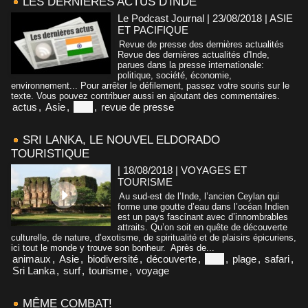
LES DERNIÈRES ACTUS D'INDE
Le Podcast Journal | 23/08/2018
|
ASIE
ET PACIFIQUE
Revue de presse des dernières actualités
Revue des dernières actualités d'Inde,
parues dans la presse internationale:
politique, société, économie,
environnement... Pour arrêter le défilement, passez votre souris sur le
texte. Vous pouvez contribuer aussi en ajoutant des commentaires.
actus
,
Asie
,
Inde
,
revue de presse
SRI LANKA, LE NOUVEL ELDORADO
TOURISTIQUE
| 18/08/2018
|
VOYAGES ET
TOURISME
Au sud-est de l’Inde, l’ancien Ceylan qui
forme une goutte d’eau dans l’océan Indien
est un pays fascinant avec d’innombrables
attraits. Qu’on soit en quête de découverte
culturelle, de nature, d’exotisme, de spiritualité et de plaisirs épicuriens,
ici tout le monde y trouve son bonheur. Après de...
animaux
,
Asie
,
biodiversité
,
découverte
,
Inde
,
plage
,
safari
,
Sri Lanka
,
surf
,
tourisme
,
voyage
MÊME COMBAT!