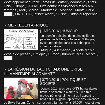
développement durable
,
droits de l’enfant
,
économie
,
Etats-
Unis
,
Europe
,
JCEM
,
lutte contre les violences faites aux
femmes
,
Mali
,
Maroc
,
Mauritanie
,
Monaco
,
Monte-Carlo
,
Niger
,
ONU
,
PIB
,
prince Albert
,
Suisse
,
Union européenne
MERKEL EN AFRIQUE
| 16/10/2016
|
HUMOUR
La tournée africaine de la chancelière est
passée par le Mali, le Niger et l’Éthiopie,
avec une priorité dans ces échanges, la
crise migratoire.
Afrique
,
Allemagne
,
Angela Merkel
,
dessin de presse
,
Ethiopie
,
Europe
,
humour
,
Mali
,
Merkel
,
Niger
LA RÉGION DU LAC TCHAD: UNE CRISE
HUMANITAIRE ALARMANTE
| 07/10/2016
|
POLITIQUE ET
SOCIÉTÉ
Depuis 2015, plusieurs ONG humanitaires
tirent la sonnette d’alarme sur les très
graves pénuries alimentaires frappant le
nord-est du Nigeria, épicentre des violences
de Boko Haram. Cette insurrection a fait au moins 20.000 morts et plus