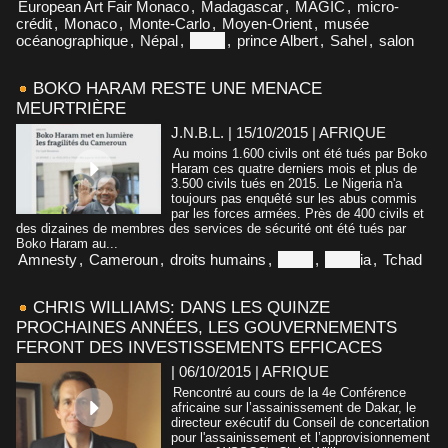
European Art Fair Monaco
,
Madagascar
,
MAGIC
,
micro-
crédit
,
Monaco
,
Monte-Carlo
,
Moyen-Orient
,
musée
océanographique
,
Népal
,
Niger
,
prince Albert
,
Sahel
,
salon
BOKO HARAM RESTE UNE MENACE
MEURTRIÈRE
J.N.B.L. | 15/10/2015
|
AFRIQUE
Au moins 1.600 civils ont été tués par Boko
Haram ces quatre derniers mois et plus de
3.500 civils tués en 2015. Le Nigeria n'a
toujours pas enquêté sur les abus commis
par les forces armées. Près de 400 civils et
des dizaines de membres des services de sécurité ont été tués par
Boko Haram au...
Amnesty
,
Cameroun
,
droits humains
,
Niger
,
Niger
ia
,
Tchad
CHRIS WILLIAMS: DANS LES QUINZE
PROCHAINES ANNÉES, LES GOUVERNEMENTS
FERONT DES INVESTISSEMENTS EFFICACES
| 06/10/2015
|
AFRIQUE
Rencontré au cours de la 4e Conférence
africaine sur l’assainissement de Dakar, le
directeur exécutif du Conseil de concertation
pour l'assainissement et l’approvisionnement