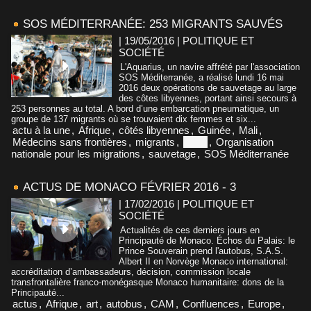
SOS MÉDITERRANÉE: 253 MIGRANTS SAUVÉS
| 19/05/2016
|
POLITIQUE ET
SOCIÉTÉ
L'Aquarius, un navire affrété par l'association
SOS Méditerranée, a réalisé lundi 16 mai
2016 deux opérations de sauvetage au large
des côtes libyennes, portant ainsi secours à
253 personnes au total. A bord d’une embarcation pneumatique, un
groupe de 137 migrants où se trouvaient dix femmes et six...
actu à la une
,
Afrique
,
côtés libyennes
,
Guinée
,
Mali
,
Médecins sans frontières
,
migrants
,
Niger
,
Organisation
nationale pour les migrations
,
sauvetage
,
SOS Méditerranée
ACTUS DE MONACO FÉVRIER 2016 - 3
| 17/02/2016
|
POLITIQUE ET
SOCIÉTÉ
Actualités de ces derniers jours en
Principauté de Monaco. Échos du Palais: le
Prince Souverain prend l'autobus, S.A.S.
Albert II en Norvège Monaco international:
accréditation d’ambassadeurs, décision, commission locale
transfrontalière franco-monégasque Monaco humanitaire: dons de la
Principauté...
actus
,
Afrique
,
art
,
autobus
,
CAM
,
Confluences
,
Europe
,