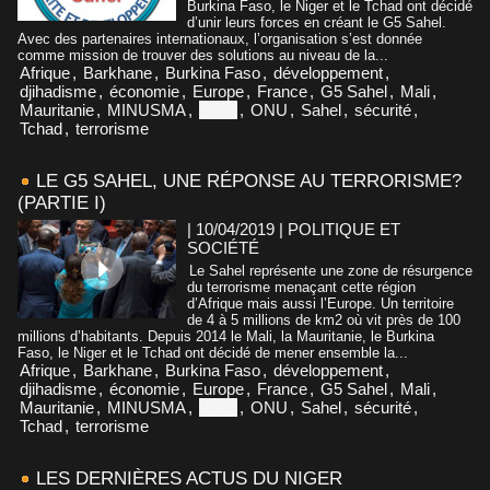
Burkina Faso, le Niger et le Tchad ont décidé
d’unir leurs forces en créant le G5 Sahel.
Avec des partenaires internationaux, l’organisation s’est donnée
comme mission de trouver des solutions au niveau de la...
Afrique
,
Barkhane
,
Burkina Faso
,
développement
,
djihadisme
,
économie
,
Europe
,
France
,
G5 Sahel
,
Mali
,
Mauritanie
,
MINUSMA
,
Niger
,
ONU
,
Sahel
,
sécurité
,
Tchad
,
terrorisme
LE G5 SAHEL, UNE RÉPONSE AU TERRORISME?
(PARTIE I)
| 10/04/2019
|
POLITIQUE ET
SOCIÉTÉ
Le Sahel représente une zone de résurgence
du terrorisme menaçant cette région
d’Afrique mais aussi l’Europe. Un territoire
de 4 à 5 millions de km2 où vit près de 100
millions d’habitants. Depuis 2014 le Mali, la Mauritanie, le Burkina
Faso, le Niger et le Tchad ont décidé de mener ensemble la...
Afrique
,
Barkhane
,
Burkina Faso
,
développement
,
djihadisme
,
économie
,
Europe
,
France
,
G5 Sahel
,
Mali
,
Mauritanie
,
MINUSMA
,
Niger
,
ONU
,
Sahel
,
sécurité
,
Tchad
,
terrorisme
LES DERNIÈRES ACTUS DU NIGER