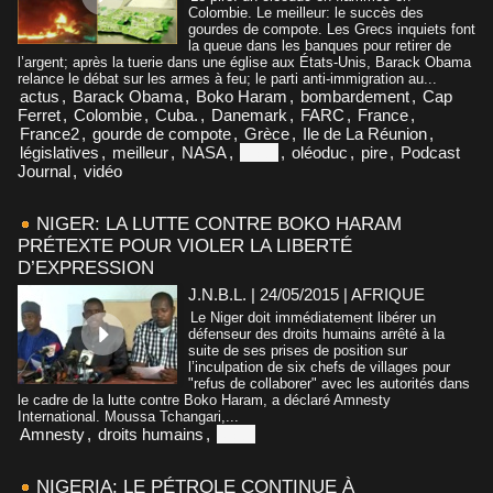
Colombie. Le meilleur: le succès des
gourdes de compote. Les Grecs inquiets font
la queue dans les banques pour retirer de
l’argent; après la tuerie dans une église aux États-Unis, Barack Obama
relance le débat sur les armes à feu; le parti anti-immigration au...
actus
,
Barack Obama
,
Boko Haram
,
bombardement
,
Cap
Ferret
,
Colombie
,
Cuba.
,
Danemark
,
FARC
,
France
,
France2
,
gourde de compote
,
Grèce
,
Ile de La Réunion
,
législatives
,
meilleur
,
NASA
,
Niger
,
oléoduc
,
pire
,
Podcast
Journal
,
vidéo
NIGER: LA LUTTE CONTRE BOKO HARAM
PRÉTEXTE POUR VIOLER LA LIBERTÉ
D’EXPRESSION
J.N.B.L. | 24/05/2015
|
AFRIQUE
Le Niger doit immédiatement libérer un
défenseur des droits humains arrêté à la
suite de ses prises de position sur
l’inculpation de six chefs de villages pour
"refus de collaborer" avec les autorités dans
le cadre de la lutte contre Boko Haram, a déclaré Amnesty
International. Moussa Tchangari,...
Amnesty
,
droits humains
,
Niger
NIGERIA: LE PÉTROLE CONTINUE À