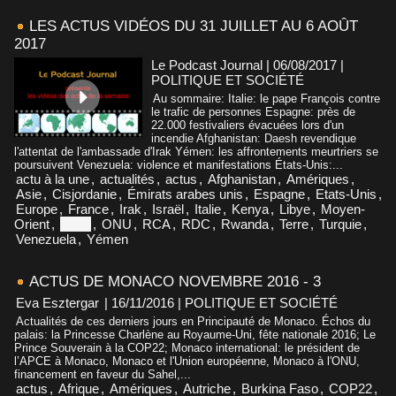
LES ACTUS VIDÉOS DU 31 JUILLET AU 6 AOÛT
2017
Le Podcast Journal | 06/08/2017
|
POLITIQUE ET SOCIÉTÉ
Au sommaire: Italie: le pape François contre
le trafic de personnes Espagne: près de
22.000 festivaliers évacuées lors d'un
incendie Afghanistan: Daesh revendique
l'attentat de l'ambassade d'Irak Yémen: les affrontements meurtriers se
poursuivent Venezuela: violence et manifestations États-Unis:...
actu à la une
,
actualités
,
actus
,
Afghanistan
,
Amériques
,
Asie
,
Cisjordanie
,
Émirats arabes unis
,
Espagne
,
Etats-Unis
,
Europe
,
France
,
Irak
,
Israël
,
Italie
,
Kenya
,
Libye
,
Moyen-
Orient
,
Niger
,
ONU
,
RCA
,
RDC
,
Rwanda
,
Terre
,
Turquie
,
Venezuela
,
Yémen
ACTUS DE MONACO NOVEMBRE 2016 - 3
Eva Esztergar
| 16/11/2016
|
POLITIQUE ET SOCIÉTÉ
Actualités de ces derniers jours en Principauté de Monaco. Échos du
palais: la Princesse Charlène au Royaume-Uni, fête nationale 2016; Le
Prince Souverain à la COP22; Monaco international: le président de
l’APCE à Monaco, Monaco et l'Union européenne, Monaco à l'ONU,
financement en faveur du Sahel,...
actus
,
Afrique
,
Amériques
,
Autriche
,
Burkina Faso
,
COP22
,