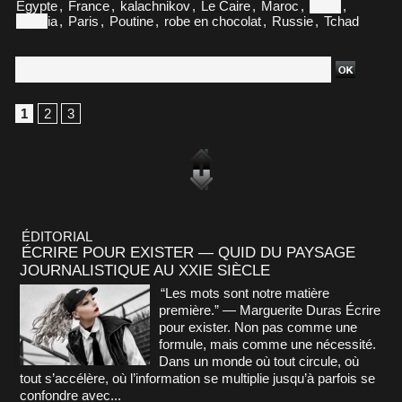
Egypte
,
France
,
kalachnikov
,
Le Caire
,
Maroc
,
Niger
,
Niger
ia
,
Paris
,
Poutine
,
robe en chocolat
,
Russie
,
Tchad
1
2
3
ÉDITORIAL
ÉCRIRE POUR EXISTER — QUID DU PAYSAGE
JOURNALISTIQUE AU XXIE SIÈCLE
“Les mots sont notre matière
première.” — Marguerite Duras Écrire
pour exister. Non pas comme une
formule, mais comme une nécessité.
Dans un monde où tout circule, où
tout s’accélère, où l’information se multiplie jusqu’à parfois se
confondre avec...