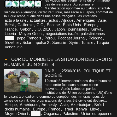
les vidéos des événements qui ont marqué
ces derniers jours. Au sommaire:
Manifestation opprimée au Gabon, attentat-
suicide en Allemagne, dictature turque, massacre au Japon, sommet de
la Ligue arabe, tuerie dans une église française, les chrétiens...
actu à la une
,
actualités
,
actus
,
Afrique
,
Amériques
,
Asie
,
Brésil
,
Californie
,
CIO
,
Écosse
,
États-Unis
,
Europe
,
France
,
Gabon
,
J.O. 2016
,
Japon
,
journalistes
,
Kenya
,
Liberia
,
Moyen-Orient
,
négociations israélo-palestiniennes
,
Niger
,
pape François
,
Pérou
,
Podcast Journal
,
Pologne
,
Slovénie
,
Solar Impulse 2
,
Somalie
,
Syrie
,
Tunisie
,
Turquie
,
Venezuela
TOUR DU MONDE DE LA SITUATION DES DROITS
HUMAINS, JUIN 2016 - 4
J.N.B.L. | 25/06/2016
|
POLITIQUE ET
SOCIÉTÉ
L'actualité internationale des droits humains
reste cette fois sans aucune bonne
nouvelle... Après l'adoption par les
institutions de l'Union européenne (UE) d'une
loi visant à encadrer le commerce européen des minerais issus de
zones de conflit, des organisations de la société civile ont déclaré...
Afrique
,
Amériques
,
Amnesty
,
Asie
,
Azerbaïdjan
,
Brésil
,
droits humains
,
Europe
,
France
,
Israël
,
Kenya
,
Libye
,
Moyen-Orient
,
Niger
,
Ouganda
,
Palestine
,
Union européenne