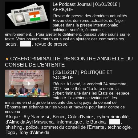
Le Podcast Journal | 01/01/2018
|
AFRIQUE
Revue de presse des dernières actualités
Revue des dernières actualités du Niger,
parues dans la presse internationale:
politique, société, économie,
environnement... Pour arrêter le défilement, passez votre souris sur le
texte. Vous pouvez contribuer aussi en ajoutant des commentaires.
actus
,
Niger
,
revue de presse
CYBERCRIMINALITÉ: RENCONTRE ANNUELLE DU
CONSEIL DE L'ENTENTE
| 30/11/2017
|
POLITIQUE ET
SOCIÉTÉ
Réunis à Lomé, le vendredi 24 novembre
2017, sur le thème "La lutte contre la
cybercriminalité dans les États de l’espace
entente: l’expérience ivoirienne", les
ministres en charge de la sécurité des cinq pays du conseil de
l’Entente ont échangé sur les voies et moyens pour lutter contre ce
nouveau...
Afrique
,
Aly Samassi
,
Bénin
,
Côte d’Ivoire
,
cybercriminalité
,
d'Almeida Ayi Mawuena
,
informatique
,
le Burkina
,
Niger
,
phishing
,
police
,
sommet du conseil de l’Entente
,
technologie
,
Togo
,
Tony d'Almeida