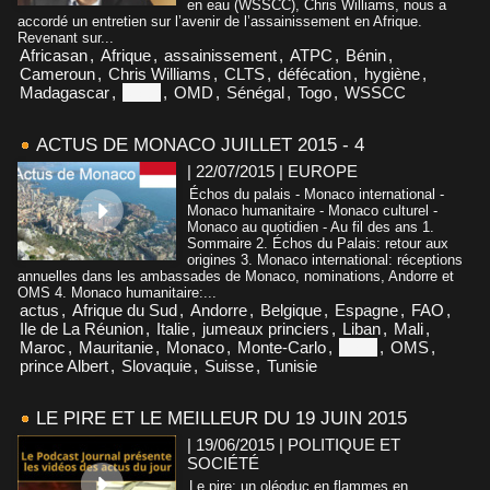
en eau (WSSCC), Chris Williams, nous a
accordé un entretien sur l’avenir de l’assainissement en Afrique.
Revenant sur...
Africasan
,
Afrique
,
assainissement
,
ATPC
,
Bénin
,
Cameroun
,
Chris Williams
,
CLTS
,
défécation
,
hygiène
,
Madagascar
,
Niger
,
OMD
,
Sénégal
,
Togo
,
WSSCC
ACTUS DE MONACO JUILLET 2015 - 4
| 22/07/2015
|
EUROPE
Échos du palais - Monaco international -
Monaco humanitaire - Monaco culturel -
Monaco au quotidien - Au fil des ans 1.
Sommaire 2. Échos du Palais: retour aux
origines 3. Monaco international: réceptions
annuelles dans les ambassades de Monaco, nominations, Andorre et
OMS 4. Monaco humanitaire:...
actus
,
Afrique du Sud
,
Andorre
,
Belgique
,
Espagne
,
FAO
,
Ile de La Réunion
,
Italie
,
jumeaux princiers
,
Liban
,
Mali
,
Maroc
,
Mauritanie
,
Monaco
,
Monte-Carlo
,
Niger
,
OMS
,
prince Albert
,
Slovaquie
,
Suisse
,
Tunisie
LE PIRE ET LE MEILLEUR DU 19 JUIN 2015
| 19/06/2015
|
POLITIQUE ET
SOCIÉTÉ
Le pire: un oléoduc en flammes en