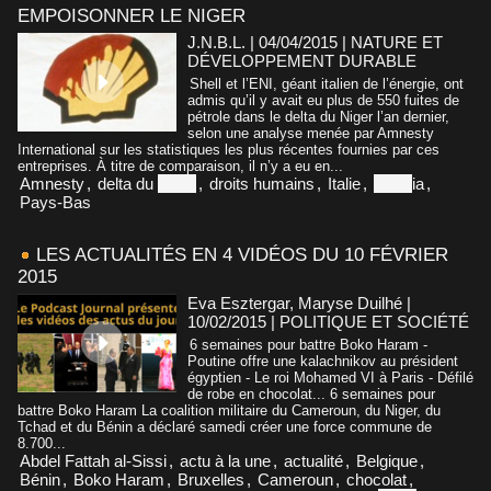
EMPOISONNER LE NIGER
J.N.B.L. | 04/04/2015
|
NATURE ET
DÉVELOPPEMENT DURABLE
Shell et l’ENI, géant italien de l’énergie, ont
admis qu’il y avait eu plus de 550 fuites de
pétrole dans le delta du Niger l’an dernier,
selon une analyse menée par Amnesty
International sur les statistiques les plus récentes fournies par ces
entreprises. À titre de comparaison, il n’y a eu en...
Amnesty
,
delta du
Niger
,
droits humains
,
Italie
,
Niger
ia
,
Pays-Bas
LES ACTUALITÉS EN 4 VIDÉOS DU 10 FÉVRIER
2015
Eva Esztergar, Maryse Duilhé |
10/02/2015
|
POLITIQUE ET SOCIÉTÉ
6 semaines pour battre Boko Haram -
Poutine offre une kalachnikov au président
égyptien - Le roi Mohamed VI à Paris - Défilé
de robe en chocolat... 6 semaines pour
battre Boko Haram La coalition militaire du Cameroun, du Niger, du
Tchad et du Bénin a déclaré samedi créer une force commune de
8.700...
Abdel Fattah al-Sissi
,
actu à la une
,
actualité
,
Belgique
,
Bénin
,
Boko Haram
,
Bruxelles
,
Cameroun
,
chocolat
,