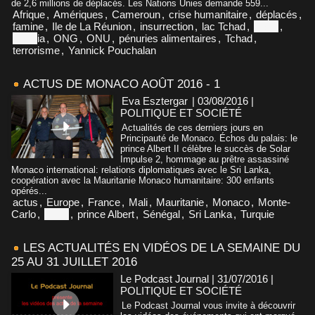
de 2,6 millions de déplacés. Les Nations Unies demande 559...
Afrique
,
Amériques
,
Cameroun
,
crise humanitaire
,
déplacés
,
famine
,
Ile de La Réunion
,
insurrection
,
lac Tchad
,
Niger
,
Niger
ia
,
ONG
,
ONU
,
pénuries alimentaires
,
Tchad
,
terrorisme
,
Yannick Pouchalan
ACTUS DE MONACO AOÛT 2016 - 1
Eva Esztergar
| 03/08/2016
|
POLITIQUE ET SOCIÉTÉ
Actualités de ces derniers jours en
Principauté de Monaco. Échos du palais: le
prince Albert II célèbre le succès de Solar
Impulse 2, hommage au prêtre assassiné
Monaco international: relations diplomatiques avec le Sri Lanka,
coopération avec la Mauritanie Monaco humanitaire: 300 enfants
opérés...
actus
,
Europe
,
France
,
Mali
,
Mauritanie
,
Monaco
,
Monte-
Carlo
,
Niger
,
prince Albert
,
Sénégal
,
Sri Lanka
,
Turquie
LES ACTUALITÉS EN VIDÉOS DE LA SEMAINE DU
25 AU 31 JUILLET 2016
Le Podcast Journal | 31/07/2016
|
POLITIQUE ET SOCIÉTÉ
Le Podcast Journal vous invite à découvrir