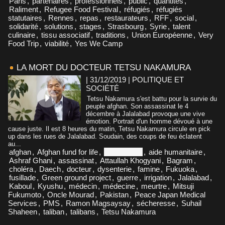
Paris
,
partenaires
,
professionnels
,
public
,
quantités
,
Raliment
,
Refugee Food Festival
,
réfugiés
,
réfugiés
statutaires
,
Rennes
,
repas
,
restaurateurs
,
RFF
,
social
,
solidarité
,
solutions
,
stages
,
Strasbourg
,
Syrie
,
talent
culinaire
,
tissu associatif
,
traditions
,
Union Européenne
,
Very
Food Trip
,
viabilité
,
Yes We Camp
LA MORT DU DOCTEUR TETSU NAKAMURA
| 31/12/2019
|
POLITIQUE ET
SOCIÉTÉ
Tetsu Nakamura s'est battu pour la survie du
peuple afghan. Son assassinat le 4
décembre à Jalalabad provoque une vive
émotion. Portrait d'un homme dévoué à une
cause juste. Il est 8 heures du matin, Tetsu Nakamura circule en pick
up dans les rues de Jalalabad. Soudain, des coups de feu éclatent
au...
afghan
,
Afghan fund for life
,
Afghanistan
,
aide humanitaire
,
Ashraf Ghani
,
assassinat
,
Attaullah Khogyani
,
Bagram
,
choléra
,
Daech
,
docteur
,
dysenterie
,
famine
,
Fukuoka
,
fusillade
,
Green ground project
,
guerre
,
irrigation
,
Jalalabad
,
Kaboul
,
Kyushu
,
médecin
,
médecine
,
meurtre
,
Mitsuji
Fukumoto
,
Oncle Mourad
,
Pakistan
,
Peace Japan Medical
Services
,
PMS
,
Ramon Magsaysay
,
sécheresse
,
Suhail
Shaheen
,
taliban
,
talibans
,
Tetsu Nakamura