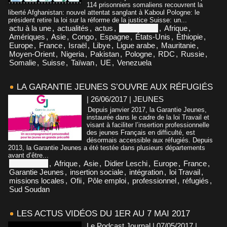
114 prisonniers somaliens recouvrent la
liberté Afghanistan: nouvel attentat sanglant à Kaboul Pologne: le
président retire la loi sur la réforme de la justice Suisse: un...
actu à la une
,
actualités
,
actus
,
Afghanistan
,
Afrique
,
Amériques
,
Asie
,
Congo
,
Espagne
,
États-Unis
,
Éthiopie
,
Europe
,
France
,
Israël
,
Libye
,
Ligue arabe
,
Mauritanie
,
Moyen-Orient
,
Nigeria
,
Pakistan
,
Pologne
,
RDC
,
Russie
,
Somalie
,
Suisse
,
Taïwan
,
UE
,
Venezuela
LA GARANTIE JEUNES S’OUVRE AUX RÉFUGIÉS
| 26/06/2017
|
JEUNES
Depuis janvier 2017, la Garantie Jeunes,
instaurée dans le cadre de la loi Travail et
visant à faciliter l’insertion professionnelle
des jeunes Français en difficulté, est
désormais accessible aux réfugiés. Depuis
2013, la Garantie Jeunes a été testée dans plusieurs départements
avant d’être...
Afghanistan
,
Afrique
,
Asie
,
Didier Leschi
,
Europe
,
France
,
Garantie Jeunes
,
insertion sociale
,
intégration
,
loi Travail
,
missions locales
,
Ofii
,
Pôle emploi
,
professionnel
,
réfugiés
,
Sud Soudan
LES ACTUS VIDÉOS DU 1ER AU 7 MAI 2017
Le Podcast Journal | 07/05/2017
|