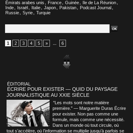
Émirats arabes unis
,
France
,
Guinée
,
Ile de La Réunion
,
Inde
,
Israël
,
Italie
,
Japon
,
Pakistan
,
Podcast Journal
,
Russie
,
Syrie
,
Turquie
1
2
3
4
5
»
...
6
ÉDITORIAL
ÉCRIRE POUR EXISTER — QUID DU PAYSAGE
JOURNALISTIQUE AU XXIE SIÈCLE
“Les mots sont notre matière
première.” — Marguerite Duras Écrire
pour exister. Non pas comme une
formule, mais comme une nécessité.
Dans un monde où tout circule, où
tout s’accélère, où l’information se multiplie jusqu’à parfois se