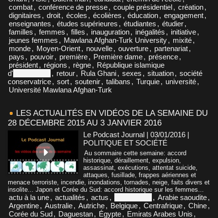
combat
,
conférence de presse
,
couple présidentiel
,
création
,
dignitaires
,
droit
,
écoles
,
écolières
,
éducation
,
engagement
,
enseignantes
,
études supérieures
,
étudiantes
,
étudier
,
familles
,
femmes
,
filles
,
inauguration
,
inégalités
,
initiative
,
jeunes femmes
,
Mawlana Afghan-Turk University
,
mixité
,
monde
,
Moyen-Orient
,
nouvelle
,
ouverture
,
partenariat
,
pays
,
pouvoir
,
première
,
Première dame
,
présence
,
président
,
régions
,
règne
,
République islamique
d'
Afghanistan
,
retour
,
Rula Ghani
,
sexes
,
situation
,
société
conservatrice
,
sort
,
soutenir
,
talibans
,
Turquie
,
université
,
Université Mawlana Afghan-Turk
LES ACTUALITÉS EN VIDÉOS DE LA SEMAINE DU
28 DÉCEMBRE 2015 AU 3 JANVIER 2016
Le Podcast Journal | 03/01/2016
|
POLITIQUE ET SOCIÉTÉ
Au sommaire cette semaine: accord
historique, déraillement, expulsion,
assassinat, exécutions, attentat suicide,
attaques, fusillade, frappes aériennes et
menace terroriste, incendie, inondations, tornades, neige, faits divers et
insolite... Japon et Corée du Sud: accord historique sur les femmes...
actu à la une
,
actualités
,
actus
,
Afghanistan
,
Arabie saoudite
,
Argentine
,
Australie
,
Autriche
,
Belgique
,
Centrafrique
,
Chine
,
Corée du Sud
,
Daguestan
,
Égypte
,
Emirats Arabes Unis
,