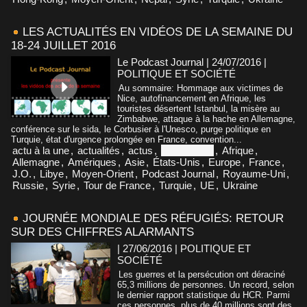
LES ACTUALITÉS EN VIDÉOS DE LA SEMAINE DU
18-24 JUILLET 2016
Le Podcast Journal | 24/07/2016
|
POLITIQUE ET SOCIÉTÉ
Au sommaire: Hommage aux victimes de
Nice, autofinancement en Afrique, les
touristes désertent Istanbul, la misère au
Zimbabwe, attaque à la hache en Allemagne,
conférence sur le sida, le Corbusier à l'Unesco, purge politique en
Turquie, état d'urgence prolongée en France, convention...
actu à la une
,
actualités
,
actus
,
Afghanistan
,
Afrique
,
Allemagne
,
Amériques
,
Asie
,
États-Unis
,
Europe
,
France
,
J.O.
,
Libye
,
Moyen-Orient
,
Podcast Journal
,
Royaume-Uni
,
Russie
,
Syrie
,
Tour de France
,
Turquie
,
UE
,
Ukraine
JOURNÉE MONDIALE DES RÉFUGIÉS: RETOUR
SUR DES CHIFFRES ALARMANTS
| 27/06/2016
|
POLITIQUE ET
SOCIÉTÉ
Les guerres et la persécution ont déraciné
65,3 millions de personnes. Un record, selon
le dernier rapport statistique du HCR. Parmi
ces personnes, plus de 40 millions sont des