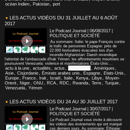
océan Indien
,
Pakistan
,
port
LES ACTUS VIDÉOS DU 31 JUILLET AU 6 AOÛT
2017
Le Podcast Journal | 06/08/2017
|
POLITIQUE ET SOCIÉTÉ
Au sommaire: Italie: le pape François contre
le trafic de personnes Espagne: près de
22.000 festivaliers évacuées lors d'un
incendie Afghanistan: Daesh revendique
l'attentat de l'ambassade d'Irak Yémen: les affrontements meurtriers se
poursuivent Venezuela: violence et manifestations États-Unis:...
actu à la une
,
actualités
,
actus
,
Afghanistan
,
Amériques
,
Asie
,
Cisjordanie
,
Émirats arabes unis
,
Espagne
,
Etats-Unis
,
Europe
,
France
,
Irak
,
Israël
,
Italie
,
Kenya
,
Libye
,
Moyen-
Orient
,
Niger
,
ONU
,
RCA
,
RDC
,
Rwanda
,
Terre
,
Turquie
,
Venezuela
,
Yémen
LES ACTUS VIDÉOS DU 24 AU 30 JUILLET 2017
Le Podcast Journal | 30/07/2017
|
POLITIQUE ET SOCIÉTÉ
Le Podcast Journal vous invite à découvrir
les vidéos des événements qui ont marqué
ces derniers jours. Au sommaire: Éthiopie: