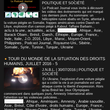
POLITIQUE ET SOCIÉTÉ
Le Podcast Journal vous invite à découvrir
les vidéos des événements qui ont marqué
ces derniers jours. Au sommaire: un
hélicoptère russe abattu en Syrie, attentat à
la voiture piégée en Somalie, frappes américaines contre Daesh en
Libye, explosion d'un camion piégé à Kaboul, l'affaire Barbarin...
actu à la une
,
actualités
,
actus
,
Afghanistan
,
Afrique
,
Asie
,
Barack Obam
,
Brésil
,
Daesh
,
Éthiopie
,
Europe
,
France
,
Inde
,
Italie
,
J.O. 2016
,
Libye
,
Maroc
,
Moyen-Orient
,
Philippines
,
Podcast Journal
,
Royaume-Uni
,
Sibérie
,
Somalie
,
Syrie
,
Tunisie
,
Turquie
,
Ukraine
TOUR DU MONDE DE LA SITUATION DES DROITS
HUMAINS, JUILLET 2016 - 5
J.N.B.L. | 30/07/2016
|
POLITIQUE ET
SOCIÉTÉ
En Ukraine, l’explosion d’une voiture piégée
qui a coûté la vie à un journaliste est une
attaque contre la liberté d’expression. Alors
qu'au Brésil les Jeux Olympiques
commencent dans quelques jours, Amnesty International attire
l'attention sur les violences policières...
Afghanistan
,
Afrique
,
Amériques
,
Amnesty
,
Arabie saoudite
,
Asie
,
Brésil
,
Côte d’Ivoire
,
droits humains
,
Europe
,
France
,
Hong-Kong
,
Moyen-Orient
,
Népal
,
Syrie
,
Turquie
,
Ukraine