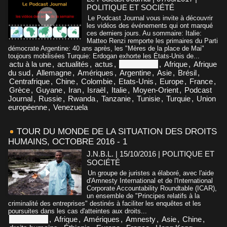
POLITIQUE ET SOCIÉTÉ
Le Podcast Journal vous invite à découvrir
les vidéos des événements qui ont marqué
ces derniers jours. Au sommaire: Italie:
Matteo Renzi remporte les primaires du Parti
démocrate Argentine: 40 ans après, les "Mères de la place de Mai"
toujours mobilisées Turquie: Erdogan exhorte les États-Unis de...
actu à la une
,
actualités
,
actus
,
Afghanistan
,
Afrique
,
Afrique
du sud
,
Allemagne
,
Amériques
,
Argentine
,
Asie
,
Brésil
,
Centrafrique
,
Chine
,
Colombie
,
Etats-Unis
,
Europe
,
France
,
Grèce
,
Guyane
,
Iran
,
Israël
,
Italie
,
Moyen-Orient
,
Podcast
Journal
,
Russie
,
Rwanda
,
Tanzanie
,
Tunisie
,
Turquie
,
Union
européenne
,
Venezuela
TOUR DU MONDE DE LA SITUATION DES DROITS
HUMAINS, OCTOBRE 2016 - 1
J.N.B.L. | 15/10/2016
|
POLITIQUE ET
SOCIÉTÉ
Un groupe de juristes a élaboré, avec l'aide
d'Amnesty International et de l'International
Corporate Accountability Roundtable (ICAR),
un ensemble de "Principes relatifs à la
criminalité des entreprises" destinés à faciliter les enquêtes et les
poursuites dans les cas d'atteintes aux droits...
Afghanistan
,
Afrique
,
Amériques
,
Amnesty
,
Asie
,
Chine
,