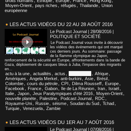
droits humains
,
Éthiopie
,
Europe
,
France
,
Hong Kong
,
Moyen-Orient
,
pays riches
,
réfugiés
,
Thailande
,
Union
européenne
LES ACTUS VIDÉOS DU 22 AU 28 AOÛT 2016
Le Podcast Journal | 28/08/2016
|
POLITIQUE ET SOCIÉTÉ
Le Podcast Journal vous invite à découvrir
les vidéos des événements qui ont marqué
ces derniers jours. Au sommaire: passage
de la flamme olympique au Japon,
renforcement de la sécurité en Europe, affrontements dans la bande de
Gaza, déploiement de casques bleus à Juba, l'impasse des migrants
en...
actu à la une
,
actualités
,
actus
,
Afghanistan
,
Afrique
,
Amériques
,
Angela Merkel
,
anti-burkini
,
Asie
,
Brésil
,
Colombie
,
cours du pétrole
,
CPI
,
Dilma Rousseff
,
Europe
,
Facebook
,
France
,
Gabon
,
Ile de La Réunion
,
Iran
,
Israël
,
Italie
,
Japon
,
Jeux Paralympiques d'été 2016
,
Moyen-Orient
,
nouvelle planète
,
Palestine
,
Podcast Journal
,
RDC
,
Royaume-Uni
,
Russie
,
séisme
,
Soudan du Sud
,
Tchad
,
Turquie
,
Venezuela
,
Zambie
LES ACTUS VIDÉOS DU 1ER AU 7 AOÛT 2016
Le Podcast Journal | 07/08/2016
|