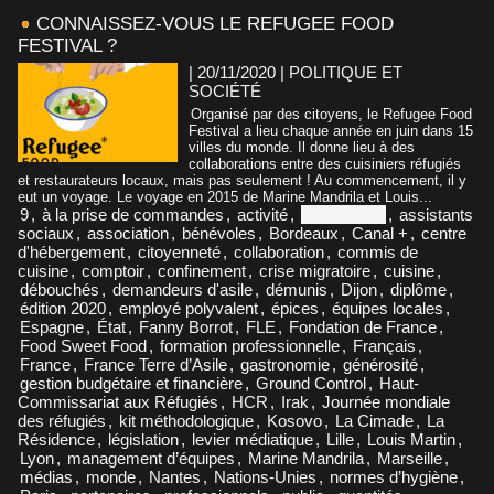
CONNAISSEZ-VOUS LE REFUGEE FOOD
FESTIVAL ?
| 20/11/2020
|
POLITIQUE ET
SOCIÉTÉ
Organisé par des citoyens, le Refugee Food
Festival a lieu chaque année en juin dans 15
villes du monde. Il donne lieu à des
collaborations entre des cuisiniers réfugiés
et restaurateurs locaux, mais pas seulement ! Au commencement, il y
eut un voyage. Le voyage en 2015 de Marine Mandrila et Louis...
9
,
à la prise de commandes
,
activité
,
Afghanistan
,
assistants
sociaux
,
association
,
bénévoles
,
Bordeaux
,
Canal +
,
centre
d'hébergement
,
citoyenneté
,
collaboration
,
commis de
cuisine
,
comptoir
,
confinement
,
crise migratoire
,
cuisine
,
débouchés
,
demandeurs d'asile
,
démunis
,
Dijon
,
diplôme
,
édition 2020
,
employé polyvalent
,
épices
,
équipes locales
,
Espagne
,
État
,
Fanny Borrot
,
FLE
,
Fondation de France
,
Food Sweet Food
,
formation professionnelle
,
Français
,
France
,
France Terre d’Asile
,
gastronomie
,
générosité
,
gestion budgétaire et financière
,
Ground Control
,
Haut-
Commissariat aux Réfugiés
,
HCR
,
Irak
,
Journée mondiale
des réfugiés
,
kit méthodologique
,
Kosovo
,
La Cimade
,
La
Résidence
,
législation
,
levier médiatique
,
Lille
,
Louis Martin
,
Lyon
,
management d’équipes
,
Marine Mandrila
,
Marseille
,
médias
,
monde
,
Nantes
,
Nations-Unies
,
normes d’hygiène
,