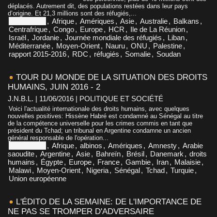
déplacés. Autrement dit, des populations restées dans leur pays
d’origine. Et 21,3 millions sont des réfugiés,...
Afghanistan
,
Afrique
,
Amériques
,
Asie
,
Australie
,
Balkans
,
Centrafrique
,
Congo
,
Europe
,
HCR
,
Ile de La Réunion
,
Israël
,
Jordanie
,
Journée mondiale des réfugiés
,
Liban
,
Méditerranée
,
Moyen-Orient
,
Nauru
,
ONU
,
Palestine
,
rapport 2015-2016
,
RDC
,
réfugiés
,
Somalie
,
Soudan
TOUR DU MONDE DE LA SITUATION DES DROITS
HUMAINS, JUIN 2016 - 2
J.N.B.L. | 11/06/2016
|
POLITIQUE ET SOCIÉTÉ
Voici l'actualité internationale des droits humains, avec quelques
nouvelles positives: Hissène Habré est condamné au Sénégal au titre
de la compétence universelle pour les crimes commis en tant que
président du Tchad; un tribunal en Argentine condamne un ancien
général responsable de l'opération...
Afghanistan
,
Afrique
,
albinos
,
Amériques
,
Amnesty
,
Arabie
saoudite
,
Argentine
,
Asie
,
Bahreïn
,
Brésil
,
Danemark
,
droits
humains
,
Égypte
,
Europe
,
France
,
Gambie
,
Iran
,
Malaisie
,
Malawi
,
Moyen-Orient
,
Nigeria
,
Sénégal
,
Tchad
,
Turquie
,
Union européenne
L'ÉDITO DE LA SEMAINE: DE L'IMPORTANCE DE
NE PAS SE TROMPER D'ADVERSAIRE