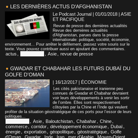
LES DERNIÈRES ACTUS D'AFGHANISTAN
Le Podcast Journal | 01/01/2018
|
ASIE
ET PACIFIQUE
Revue de presse des dernières actualités
Revue des dernières actualités
d'Afghanistan, parues dans la presse
internationale: politique, société, économie,
environnement... Pour arrêter le défilement, passez votre souris sur le
texte. Vous pouvez contribuer aussi en ajoutant des commentaires.
actus
,
Afghanistan
,
Asie
,
revue de presse
GWADAR ET CHABAHAR LES FUTURS DUBAÏ DU
GOLFE D’OMAN
| 16/12/2017
|
ÉCONOMIE
Les cités pakistanaise et iranienne peu
connues de Gwadar et Chabahar devraient
voir leurs développements à venir les sortir
de l’ombre. Elles sont respectivement
côtoyées par la Chine et l’Inde qui veulent
profiter de la situation géostratégique de ces ports pour l’essor de leurs
politiques...
Afghanistan
,
Asie
,
Baloutchistan
,
Chabahar
,
Chine
,
commerce
,
corridor
,
développement économique
,
Dubaï
,
énergie
,
exportation
,
géopolitique
,
géostratégique
,
Golfe
d’Oman
,
Gwadar
,
Inde
,
Iran
,
mer d’Arabie
,
Moyen-Orient
,