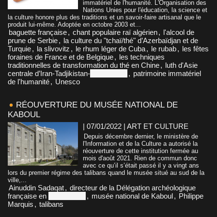
immatériel de l'humanité. L'Organisation des
Nations Unies pour l'éducation, la science et
la culture honore plus des traditions et un savoir-faire artisanal que le
produit lui-même. Adoptée en octobre 2003 et...
baguette française
,
chant populaire raï algérien
,
l'alcool de
prune de Serbie
,
la culture du "tchaï/thé" d’Azerbaïdjan et de
Turquie
,
la slivovitz
,
le rhum léger de Cuba
,
le rubab
,
les fêtes
foraines de France et de Belgique
,
les techniques
traditionnelles de transformation du thé en Chine
,
luth d'Asie
centrale d’Iran-Tadjikistan-
Afghanistan
,
patrimoine immatériel
de l'humanité
,
Unesco
RÉOUVERTURE DU MUSÉE NATIONAL DE
KABOUL
| 07/01/2022
|
ART ET CULTURE
Depuis décembre dernier, le ministère de
l'Information et de la Culture a autorisé la
réouverture de cette institution fermée au
mois d'août 2021. Rien de commun donc
avec ce qu’il s’était passé il y a vingt ans
lors du premier régime des talibans quand le musée situé au sud de la
ville,...
Ainuddin Sadaqat
,
directeur de la Délégation archéologique
française en
Afghanistan
,
musée national de Kaboul
,
Philippe
Marquis
,
talibans