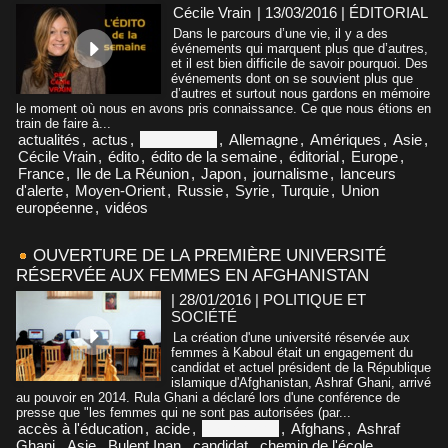
Cécile Vrain
| 13/03/2016
|
ÉDITORIAL
Dans le parcours d’une vie, il y a des
événements qui marquent plus que d’autres,
et il est bien difficile de savoir pourquoi. Des
événements dont on se souvient plus que
d’autres et surtout nous gardons en mémoire
le moment où nous en avons pris connaissance. Ce que nous étions en
train de faire à...
actualités
,
actus
,
Afghanistan
,
Allemagne
,
Amériques
,
Asie
,
Cécile Vrain
,
édito
,
édito de la semaine
,
éditorial
,
Europe
,
France
,
Ile de La Réunion
,
Japon
,
journalisme
,
lanceurs
d'alerte
,
Moyen-Orient
,
Russie
,
Syrie
,
Turquie
,
Union
européenne
,
vidéos
OUVERTURE DE LA PREMIÈRE UNIVERSITÉ
RÉSERVÉE AUX FEMMES EN AFGHANISTAN
| 28/01/2016
|
POLITIQUE ET
SOCIÉTÉ
La création d'une université réservée aux
femmes à Kaboul était un engagement du
candidat et actuel président de la République
islamique d'Afghanistan, Ashraf Ghani, arrivé
au pouvoir en 2014. Rula Ghani a déclaré lors d'une conférence de
presse que "les femmes qui ne sont pas autorisées (par...
accès à l'éducation
,
acide
,
Afghanistan
,
Afghans
,
Ashraf
Ghani
,
Asie
,
Bulent Inan
,
candidat
,
chemin de l'école
,