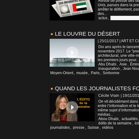
Revue de presse des der
Unis, parues dans la pre
arrêter le défilement, pa
des...
actus
,
Emirats Arabes 
LE LOUVRE DU DÉSERT
| 25/11/2017
|
ART ET 
Dix ans après le lancem
novembre 2017. Le "pre
architectural, une ville
les premiers jours pour...
Abu Dhabi
,
Asie
,
Émira
inauguration
,
Jean Nou
Moyen-Orient
,
musée
,
Paris
,
Sorbonne
QUAND LES JOURNALISTES F
Cécile Vrain
| 19/11/20
On vit décidément dans 
entre l’information et le 
même sujet d’information
médias...
Abou Dhabi
,
actualités
édito de la semaine
,
éd
journalistes
,
presse
,
Suisse
,
vidéos