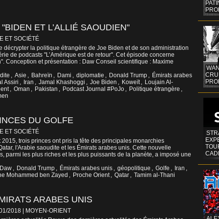
PAT
PRO
"BIDEN ET L’ALLIÉ SAOUDIEN"
E ET SOCIÉTÉ
décrypter la politique étrangère de Joe Biden et de son administration
érie de podcasts "L’Amérique est de retour". Cet épisode concerne
en". Conception et présentation : Daw Conseil scientifique : Maxime
WAN
CRUI
dite
,
Asie
,
Bahreïn
,
Dami
,
diplomatie
,
Donald Trump
,
Émirats arabes
PROF
l Assiri
,
Iran
,
Jamal Khashoggi
,
Joe Biden
,
Koweït
,
Loujain Al-
ent
,
Oman
,
Pakistan
,
Podcast Journal #PoJo
,
Politique étrangère
,
men
INCES DU GOLFE
E ET SOCIÉTÉ
STR
EXP
 2015, trois princes ont pris la tête des principales monarchies
TOUR
 Qatar, l'Arabie saoudite et les Émirats arabes unis. Cette nouvelle
CAD
, parmi les plus riches et les plus puissants de la planète, a imposé une
Daw
,
Donald Trump
,
Émirats arabes unis
,
géopolitique
,
Golfe
,
Iran
,
ne Mohammed ben Zayed
,
Proche Orient
,
Qatar
,
Tamim al-Thani
MIRATS ARABES UNIS
/01/2018
|
MOYEN-ORIENT
ALE