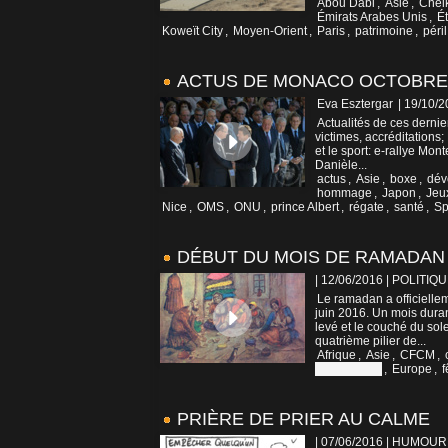
Abou Dabi
,
Asie
,
Chei
Émirats Arabes Unis
,
Ét
Koweït City
,
Moyen-Orient
,
Paris
,
patrimoine
,
péril
ACTUS DE MONACO OCTOBRE 2
Eva Esztergar
| 19/10/
Actualités de ces derni
victimes, accréditations
et le sport: e-rallye Mon
Danièle...
actus
,
Asie
,
boxe
,
dév
hommage
,
Japon
,
Jeux
Nice
,
OMS
,
ONU
,
prince Albert
,
régate
,
santé
,
Sp
DÉBUT DU MOIS DE RAMADAN
| 12/06/2016
|
POLITIQU
Le ramadan a officiell
juin 2016. Un mois duran
levé et le couché du sol
quatrième pilier de...
Afrique
,
Asie
,
CFCM
,
Arabes Unis
,
Europe
,
f
PRIÈRE DE PRIER AU CALME
| 07/06/2016
|
HUMOUR