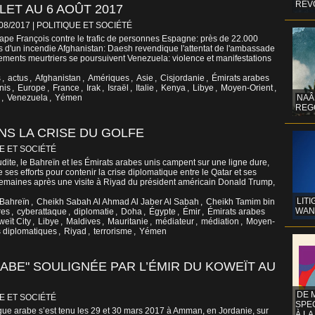
REV
LET AU 6 AOÛT 2017
/08/2017
|
POLITIQUE ET SOCIÉTÉ
 pape François contre le trafic de personnes Espagne: près de 22.000
rs d'un incendie Afghanistan: Daesh revendique l'attentat de l'ambassade
tements meurtriers se poursuivent Venezuela: violence et manifestations
s
,
actus
,
Afghanistan
,
Amériques
,
Asie
,
Cisjordanie
,
Émirats arabes
nis
,
Europe
,
France
,
Irak
,
Israël
,
Italie
,
Kenya
,
Libye
,
Moyen-Orient
,
,
Venezuela
,
Yémen
NAÂ
REG
NS LA CRISE DU GOLFE
E ET SOCIÉTÉ
dite, le Bahreïn et les Émirats arabes unis campent sur une ligne dure,
e ses efforts pour contenir la crise diplomatique entre le Qatar et ses
semaines après une visite à Riyad du président américain Donald Trump,
LITI
Bahreïn
,
Cheikh Sabah Al Ahmad Al Jaber Al Sabah
,
Cheikh Tamim bin
WAN
es
,
cyberattaque
,
diplomatie
,
Doha
,
Égypte
,
Émir
,
Émirats arabes
eït City
,
Libye
,
Maldives
,
Mauritanie
,
médiateur
,
médiation
,
Moyen-
s diplomatiques
,
Riyad
,
terrorisme
,
Yémen
RABE" SOULIGNÉE PAR L’ÉMIR DU KOWEÏT AU
DE 
E ET SOCIÉTÉ
SPE
ue arabe s’est tenu les 29 et 30 mars 2017 à Amman, en Jordanie, sur
À LA