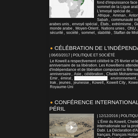
fond d'impuissance face 
sommet de la Ligue arab
L'envoyé spécial de...
Afrique
,
Amman
,
Anton
Sabah
,
communauté int
arabes unis
,
envoyé spécial
,
États
,
extrémisme
,
Go
monde arabe
,
Moyen-Orient
,
Nations unies
,
ONU
sécurité
,
société
,
sommet
,
stabilité
,
Staffan de Mis
CÉLÉBRATION DE L'INDÉPEND
| 06/03/2017
|
POLITIQUE ET SOCIÉTÉ
Le Koweït a respectivement célébré le 25 février et 
anniversaire de sa libération. Les Koweïtiens attende
d'indépendance et de libération composant la fête nat
anniversaire
,
Asie
,
célébration
,
Cheikh Mohammed 
Emir
,
émirat
,
Emirats arabes unis
,
environnement
Irak
,
jeunes
,
jeunesse
,
Koweït
,
Koweït City
,
Koweï
Royaume-Uni
CONFÉRENCE INTERNATIONAL
PÉRIL
| 12/12/2016
|
POLITIQU
L’Émir du Koweït, Cheik
internationale sur la pr
Dabi. La Déclaration d'
français, François Hollan