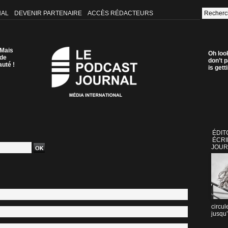
NAL
DEVENIR PARTENAIRE
ACCÈS RÉDACTEURS
 Mais
Oh loo
 de
don’t p
auté !
is get
ÉDIT
ÉCRI
JOUR
circul
jusqu’