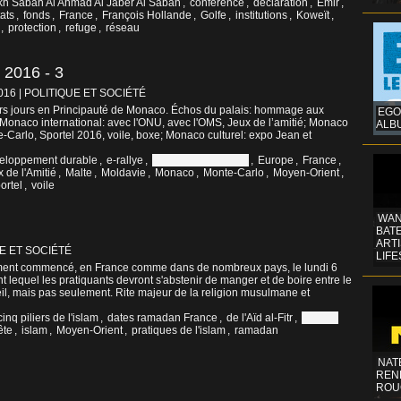
kh Sabah Al Ahmad Al Jaber Al Sabah
,
conférence
,
déclaration
,
Émir
,
ats
,
fonds
,
France
,
François Hollande
,
Golfe
,
institutions
,
Koweït
,
,
protection
,
refuge
,
réseau
016 - 3
2016
|
POLITIQUE ET SOCIÉTÉ
ers jours en Principauté de Monaco. Échos du palais: hommage aux
EGO
; Monaco international: avec l'ONU, avec l'OMS, Jeux de l’amitié; Monaco
ALB
te-Carlo, Sportel 2016, voile, boxe; Monaco culturel: expo Jean et
eloppement durable
,
e-rallye
,
Emirats arabes unis
,
Europe
,
France
,
 de l'Amitié
,
Malte
,
Moldavie
,
Monaco
,
Monte-Carlo
,
Moyen-Orient
,
ortel
,
voile
WAN
BATE
ART
E ET SOCIÉTÉ
LIFE
ement commencé, en France comme dans de nombreux pays, le lundi 6
t lequel les pratiquants devront s'abstenir de manger et de boire entre le
eil, mais pas seulement. Rite majeur de la religion musulmane et
cinq piliers de l'islam
,
dates ramadan France
,
de l'Aïd al-Fitr
,
Emirats
ête
,
islam
,
Moyen-Orient
,
pratiques de l'islam
,
ramadan
NAT
REN
ROU