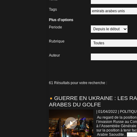
Tags
Plus d'options
Periode
Rubrique
Auteur
61 Résultats pour votre recherche :
GUERRE EN UKRAINE : LES RA
ARABES DU GOLFE
| 01/04/2022
|
POLITIQU
Au regard de la positio
l’invasion Russe au Con
à l’Assemblée Générale
sur la position à tenir face
Arabie Saoudite
,
Emira