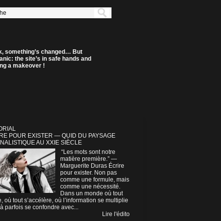
k, something’s changed… But
anic: the site’s in safe hands and
ting a makeover !
ORIAL
RE POUR EXISTER — QUID DU PAYSAGE
NALISTIQUE AU XXIE SIÈCLE
“Les mots sont notre
matière première.” —
Marguerite Duras Écrire
pour exister. Non pas
comme une formule, mais
comme une nécessité.
Dans un monde où tout
e, où tout s’accélère, où l’information se multiplie
à parfois se confondre avec...
Lire l'édito