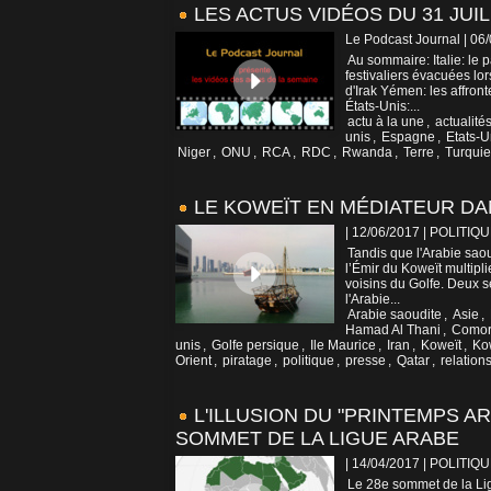
LES ACTUS VIDÉOS DU 31 JUIL
Le Podcast Journal | 06
Au sommaire: Italie: le
festivaliers évacuées lo
d'Irak Yémen: les affron
États-Unis:...
actu à la une
,
actualité
unis
,
Espagne
,
Etats-U
Niger
,
ONU
,
RCA
,
RDC
,
Rwanda
,
Terre
,
Turquie
LE KOWEÏT EN MÉDIATEUR DA
| 12/06/2017
|
POLITIQU
Tandis que l'Arabie saou
l’Émir du Koweït multipli
voisins du Golfe. Deux 
l'Arabie...
Arabie saoudite
,
Asie
,
Hamad Al Thani
,
Comor
unis
,
Golfe persique
,
Ile Maurice
,
Iran
,
Koweït
,
Kow
Orient
,
piratage
,
politique
,
presse
,
Qatar
,
relation
L'ILLUSION DU "PRINTEMPS A
SOMMET DE LA LIGUE ARABE
| 14/04/2017
|
POLITIQU
Le 28e sommet de la Lig