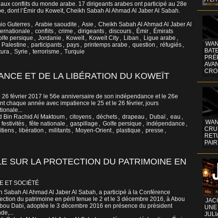
aux conflits du monde arabe. 17 dirigeants arabes ont participé au 28e
e, dont l’Émir du Koweït, Cheikh Sabah Al Ahmad Al Jaber Al Sabah.
io Guterres
,
Arabie saoudite
,
Asie
,
Cheikh Sabah Al Ahmad Al Jaber Al
ernationale
,
conflits
,
crime
,
dirigeants
,
discours
,
Émir
,
Émirats
lfe persique
,
Jordanie
,
Koweït
,
Koweït City
,
Liban
,
Ligue arabe
,
WAN
,
Palestine
,
participants
,
pays
,
printemps arabe
,
question
,
réfugiés
,
BATE
tura
,
Syrie
,
terrorisme
,
Turquie
PRÉ
AVA
CRO
ANCE ET DE LA LIBÉRATION DU KOWEÏT
le 26 février 2017 le 56e anniversaire de son indépendance et le 26e
nt chaque année avec impatience le 25 et le 26 février, jours
ionale...
Bin Rachid Al Maktoum
,
citoyens
,
déchets
,
drapeau
,
Dubaï
,
eau
,
WAN
,
festivités
,
fête nationale
,
gaspillage
,
Golfe persique
,
indépendance
,
CRUI
tiens
,
libération
,
militants
,
Moyen-Orient
,
plastique
,
presse
,
RETU
PAIR
E SUR LA PROTECTION DU PATRIMOINE EN
E ET SOCIÉTÉ
h Sabah Al Ahmad Al Jaber Al Sabah, a participé à la Conférence
otection du patrimoine en péril tenue le 2 et le 3 décembre 2016, à Abou
JAC
Abou Dabi, adoptée le 3 décembre 2016 en présence du président
UNE
de,...
JULI