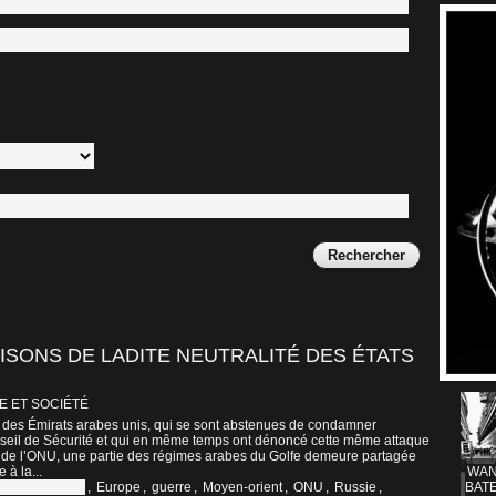
ISONS DE LADITE NEUTRALITÉ DES ÉTATS
E ET SOCIÉTÉ
n des Émirats arabes unis, qui se sont abstenues de condamner
seil de Sécurité et qui en même temps ont dénoncé cette même attaque
 de l’ONU, une partie des régimes arabes du Golfe demeure partagée
 à la...
WAN
ts Arabes Unis
,
Europe
,
guerre
,
Moyen-orient
,
ONU
,
Russie
,
BATE