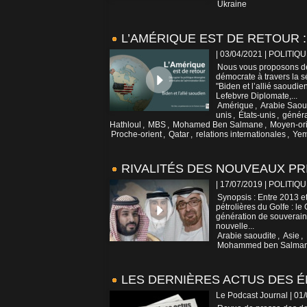
Ukraine
L’AMÉRIQUE EST DE RETOUR : 
| 03/04/2021
|
POLITIQU
Nous vous proposons de 
démocrate à travers la s
"Biden et l’allié saoudi
Lefebvre Diplomate,...
Amérique
,
Arabie Saou
unis
,
États-unis
,
généra
Hathloul
,
MBS
,
Mohamed Ben Salmane
,
Moyen-ori
Proche-orient
,
Qatar
,
relations internationales
,
Ye
RIVALITÉS DES NOUVEAUX PR
| 17/07/2019
|
POLITIQU
Synopsis : Entre 2013 et
pétrolières du Golfe : le
génération de souverains
nouvelle...
Arabie saoudite
,
Asie
,
Mohammed ben Salma
LES DERNIÈRES ACTUS DES É
Le Podcast Journal | 01