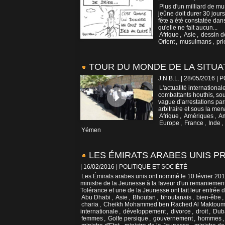
Plus d'un milliard de 
jeûne doit durer 30 jou
fête a été constatée dan
qu'elle ne fait aucun...
Afrique
,
Asie
,
dessin d
Orient
,
musulmans
,
pri
TOUR DU MONDE DE LA SITUAT
J.N.B.L. | 28/05/2016
|
P
L'actualité internationa
combattants houthis, sou
vague d’arrestations par
arbitraire et sous la men
Afrique
,
Amériques
,
A
Europe
,
France
,
Inde
,
Yémen
LES ÉMIRATS ARABES UNIS P
| 16/02/2016
|
POLITIQUE ET SOCIÉTÉ
Les Émirats arabes unis ont nommé le 10 février 201
ministre de la Jeunesse à la faveur d'un remaniement
Tolérance et une de la Jeunesse ont fait leur entrée d
Abu Dhabi
,
Asie
,
Bhoutan
,
bhoutanais
,
bien-être
,
charia
,
Cheikh Mohammed ben Rached Al Maktou
internationale
,
développement
,
divorce
,
droit
,
Dub
femmes
,
Golfe persique
,
gouvernement
,
hommes