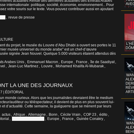
nières actualités Revue des dernières actualités des Émirats Arabes
AVE
sse internationale: politique, société, économie, environnement... Pour
ssez votre souris sur le texte. Vous pouvez contribuer aussi en ajoutant
Unis
,
revue de presse
CULTURE
L'H
ent du projet, le musée du Louvre d’Abu Dhabi a ouvert ses portes le 11
DÔM
mier musée universel du monde arabe" est un chef-d’œuvre
-musée signée Jean Nouvel. Quelque 5.000 visiteurs étaient attendus dès
ts Arabes Unis
,
Emmanuel Macron
,
Europe
,
France
,
île de Saadiyat
,
vel
,
Jean-Luc Martinez
,
Louvre
,
Mohamed Khalifa Al-Mubarak
,
WAN
ALE
DERR
ONT LA UNE DES JOURNAUX
RÉV
ART
17
|
ÉDITORIAL
un monde curieux. Alors que les journalistes devraient être le medium
lecteur/auditeur ou téléspectateur, il devient de plus en plus souvent lui-
 et d’actualité. Cette semaine, la guéguerre que se mènent par leurs
,
actus
,
Afrique
,
Allemagne
,
Bonn
,
Cécile Vrain
,
COP 23
,
édito
,
itorial
,
Emirats arabes unis
,
Europe
,
France
,
Guinée Conakry
,
WAN
ALE
BEHI