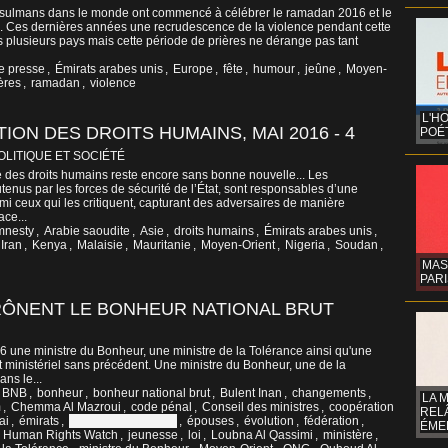
musulmans dans le monde ont commencé à célébrer le ramadan 2016 et le
rs. Ces dernières années une recrudescence de la violence pendant cette
s plusieurs pays mais cette période de prières ne dérange pas tant
e presse
,
Émirats arabes unis
,
Europe
,
fête
,
humour
,
jeûne
,
Moyen-
ères
,
ramadan
,
violence
L'H
ION DES DROITS HUMAINS, MAI 2016 - 4
POÉT
OLITIQUE ET SOCIÉTÉ
le des droits humains reste encore sans bonne nouvelle... Les
tenus par les forces de sécurité de l’État, sont responsables d’une
mi ceux qui les critiquent, capturant des adversaires de manière
ace...
mnesty
,
Arabie saoudite
,
Asie
,
droits humains
,
Émirats arabes unis
,
Iran
,
Kenya
,
Malaisie
,
Mauritanie
,
Moyen-Orient
,
Nigeria
,
Soudan
,
MAS
PARI
RÔNENT LE BONHEUR NATIONAL BRUT
6 une ministre du Bonheur, une ministre de la Tolérance ainsi qu'une
 ministériel sans précédent. Une ministre du Bonheur, une de la
ans le...
BNB
,
bonheur
,
bonheur national brut
,
Bulent Inan
,
changements
,
LA 
m
,
Chemma Al Mazroui
,
code pénal
,
Conseil des ministres
,
coopération
REL
ai
,
émirats
,
Emirats arabes unis
,
épouses
,
évolution
,
fédération
,
ÉMER
,
Human Rights Watch
,
jeunesse
,
loi
,
Loubna Al Qassimi
,
ministère
,