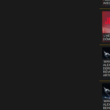
AVE
L'H
DÔM
WAN
ALE
DERR
RÉV
ART
WAN
ALE
BEHI