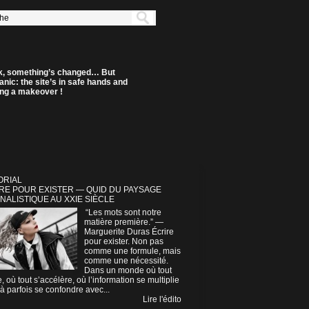
k, something’s changed… But
anic: the site’s in safe hands and
ting a makeover !
ORIAL
RE POUR EXISTER — QUID DU PAYSAGE
NALISTIQUE AU XXIE SIÈCLE
“Les mots sont notre
matière première.” —
Marguerite Duras Écrire
pour exister. Non pas
comme une formule, mais
comme une nécessité.
Dans un monde où tout
e, où tout s’accélère, où l’information se multiplie
à parfois se confondre avec...
Lire l'édito