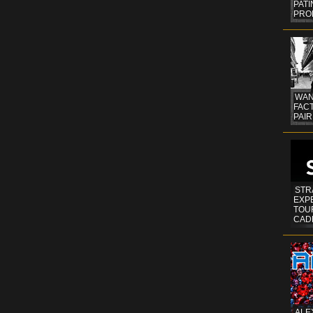
PAT
PRO
WAN
FAC
PAIR
STR
EXP
TOUR
CAD
ALE