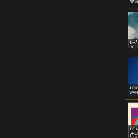
REV
NAÂ
REG
LITI
WAN
DE 
SPE
À LA