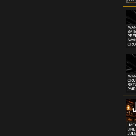
WAN
BATE
PRÉ
AVA
CRO
WAN
CRUI
RETU
PAIR
JAC
UNE
JULI