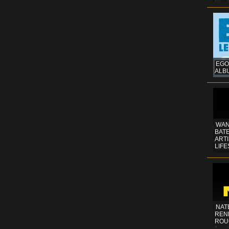
EGO
ALB
WAN
BATE
ART
LIFE
NAT
REN
ROU