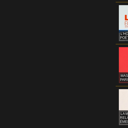
L'H
POÉT
MAS
PARI
LA 
REL
ÉMER