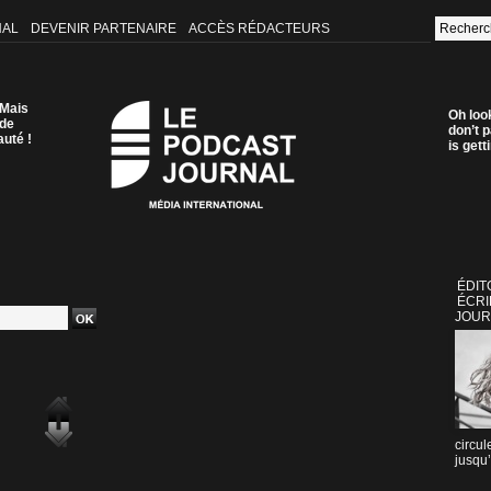
NAL
DEVENIR PARTENAIRE
ACCÈS RÉDACTEURS
 Mais
Oh loo
 de
don’t p
auté !
is get
ÉDIT
ÉCRI
JOUR
circul
jusqu’