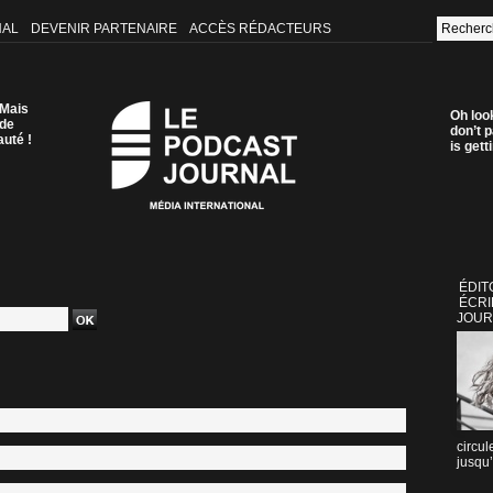
NAL
DEVENIR PARTENAIRE
ACCÈS RÉDACTEURS
 Mais
Oh loo
 de
don’t p
auté !
is get
ÉDIT
ÉCRI
JOUR
circul
jusqu’