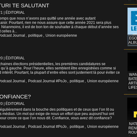
TURI TE SALUTANT
21
|
ÉDITORIAL
gtemps que nous n’avons pas quitté une année avec autant
isir. Pourtant, rien ne nous assure que cette année 2021 sera plus
e. Néanmoins, il est de bon ton de souhaiter à chaque début d’année ses
celles à...
odcast Journal
,
politique
,
Union européenne
EGO
ALB
20
|
ÉDITORIAL
chaines élections présidentielles, les premières candidatures se
te qu’à gauche. Pour l’heure, elles semblent être enregistrées comme si
 intérêt. Pourtant, la plupart d’entre elles sont justement là pour éviter ce
WAN
BATE
odcast Journal
,
Podcast Journal #PoJo
,
politique
,
Union européenne
ART
LIFE
CONFIANCE?
20
|
ÉDITORIAL
 régulièrement dans la bouche des politiques et de ceux que l’on lit ou
es médias. Un mot qui exige de nous un effort que peu aujourd’hui ont
 pour croire ce que l’on nous dit. Confiance, vous avez dit confiance?
NAT
odcast Journal
,
Podcast Journal #PoJo
,
politique
,
Union européenne
REN
ROU