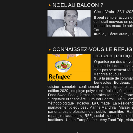
NOËL AU BALCON ?
Cécile Vrain
| 22/11/20
Il peut sembler acquis q
qu’il était nouveau en pol
de tous les maux de notr
Car...
#PoJo
,
Cécile Vrain
,
F
CONNAISSEZ-VOUS LE REFUGE
| 20/11/2020
|
POLITIQU
Organisé par des citoye
du monde. Il donne lieu 
mais pas seulement ! A
Mandrila et Louis...
9
,
à la prise de comma
bénévoles
,
Bordeaux
,
cuisine
,
comptoir
,
confinement
,
crise migratoire
,
c
édition 2020
,
employé polyvalent
,
épices
,
équipes 
Food Sweet Food
,
formation professionnelle
,
Franç
budgétaire et financière
,
Ground Control
,
Haut-Comm
méthodologique
,
Kosovo
,
La Cimade
,
La Résiden
management d’équipes
,
Marine Mandrila
,
Marseill
partenaires
,
professionnels
,
public
,
quantités
,
Ral
repas
,
restaurateurs
,
RFF
,
social
,
solidarité
,
solut
traditions
,
Union Européenne
,
Very Food Trip
,
viab