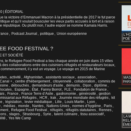
20
|
ÉDITORIAL
ue la victoire d’Emmanuel Macron à la présidentielle de 2017 le fut parce
itique et qu’il voulait bousculer les vieux partis accusés à tort et à raison
e république. Ou plutôt non, l’autre espoir se nomme Kamala Harris.
rance
,
Podcast Journal
,
politique
,
Union européenne
L'H
POÉT
E FOOD FESTIVAL ?
E ET SOCIÉTÉ
ns, le Refugee Food Festival a lieu chaque année en juin dans 15 villes
à des collaborations entre des cuisiniers réfugiés et restaurateurs locaux,
u commencement, il y eut un voyage. Le voyage en 2015 de Marine
ndes
,
activité
,
Afghanistan
,
assistants sociaux
,
association
,
MAS
Canal +
,
centre d'hébergement
,
citoyenneté
,
collaboration
,
commis de
PARI
uisine
,
débouchés
,
demandeurs d'asile
,
démunis
,
Dijon
,
diplôme
,
locales
,
Espagne
,
État
,
Fanny Borrot
,
FLE
,
Fondation de France
,
ais
,
France
,
France Terre d’Asile
,
gastronomie
,
générosité
,
gestion
issariat aux Réfugiés
,
HCR
,
Irak
,
Journée mondiale des réfugiés
,
kit
ce
,
législation
,
levier médiatique
,
Lille
,
Louis Martin
,
Lyon
,
e
,
médias
,
monde
,
Nantes
,
Nations-Unies
,
normes d’hygiène
,
Paris
,
iment
,
Refugee Food Festival
,
réfugiés
,
réfugiés statutaires
,
Rennes
,
ions
,
stages
,
Strasbourg
,
Syrie
,
talent culinaire
,
tissu associatif
,
LA 
ilité
,
Yes We Camp
REL
ÉMER