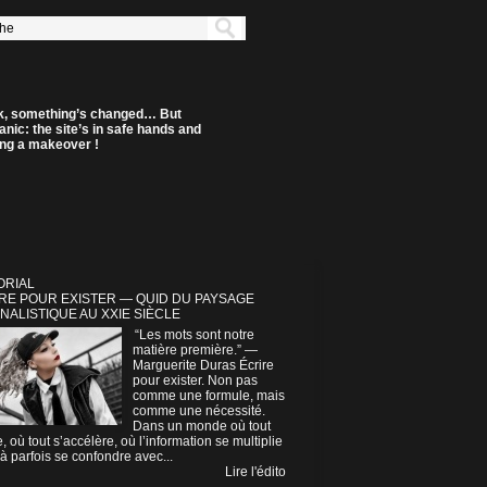
k, something’s changed… But
anic: the site’s in safe hands and
ting a makeover !
ORIAL
RE POUR EXISTER — QUID DU PAYSAGE
NALISTIQUE AU XXIE SIÈCLE
“Les mots sont notre
matière première.” —
Marguerite Duras Écrire
pour exister. Non pas
comme une formule, mais
comme une nécessité.
Dans un monde où tout
e, où tout s’accélère, où l’information se multiplie
à parfois se confondre avec...
Lire l'édito