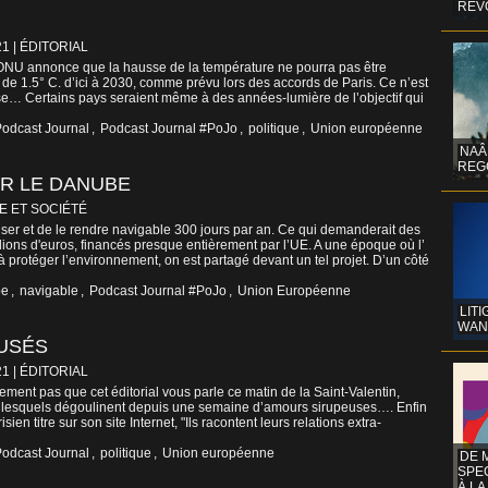
REV
21
|
ÉDITORIAL
’ONU annonce que la hausse de la température ne pourra pas être
de 1.5° C. d’ici à 2030, comme prévu lors des accords de Paris. Ce n’est
se… Certains pays seraient même à des années-lumière de l’objectif qui
odcast Journal
,
Podcast Journal #PoJo
,
politique
,
Union européenne
NAÂ
REG
UR LE DANUBE
E ET SOCIÉTÉ
euser et de le rendre navigable 300 jours par an. Ce qui demanderait des
lions d'euros, financés presque entièrement par l’UE. A une époque où l’
protéger l’environnement, on est partagé devant un tel projet. D’un côté
be
,
navigable
,
Podcast Journal #PoJo
,
Union Européenne
LITI
WAN
CUSÉS
21
|
ÉDITORIAL
ement pas que cet éditorial vous parle ce matin de la Saint-Valentin,
 lesquels dégoulinent depuis une semaine d’amours sirupeuses…. Enfin
sien titre sur son site Internet, "Ils racontent leurs relations extra-
odcast Journal
,
politique
,
Union européenne
DE 
SPE
À LA