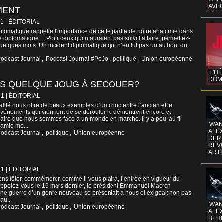
AVE
MENT
21
|
ÉDITORIAL
lomatique rappelle l’importance de cette partie de notre anatomie dans
le diplomatique… Pour ceux qui n’auraient pas suivi l’affaire, permettez-
uelques mots. Un incident diplomatique qui n’en fut pas un au bout du
odcast Journal
,
Podcast Journal #PoJo
,
politique
,
Union européenne
L'H
DÔM
AS QUELQUE JOUG À SECOUER?
21
|
ÉDITORIAL
ualité nous offre de beaux exemples d’un choc entre l’ancien et le
énements qui viennent de se dérouler le démontrent encore et
ssaire que nous sommes face à un monde en marche. Il y a peu, au fil
WAN
 amie me...
ALE
odcast Journal
,
politique
,
Union européenne
DERR
RÉV
ART
21
|
ÉDITORIAL
ons fêter, commémorer, comme il vous plaira, l’entrée en vigueur du
ppelez-vous le 16 mars dernier, le président Emmanuel Macron
 Une guerre d’un genre nouveau se présentait à nous et exigeait non pas
au...
WAN
odcast Journal
,
politique
,
Union européenne
ALE
BEHI