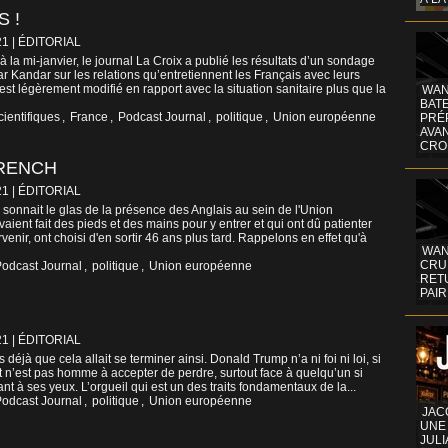
 !
21
|
ÉDITORIAL
a mi-janvier, le journal La Croix a publié les résultats d’un sondage
 Kandar sur les relations qu’entretiennent les Français avec leurs
est légèrement modifié en rapport avec la situation sanitaire plus que la
WAN
BATE
ientifiques
,
France
,
Podcast Journal
,
politique
,
Union européenne
PRÉ
AVA
CRO
FRENCH
21
|
ÉDITORIAL
sonnait le glas de la présence des Anglais au sein de l'Union
ient fait des pieds et des mains pour y entrer et qui ont dû patienter
enir, ont choisi d'en sortir 46 ans plus tard. Rappelons en effet qu'à
WAN
CRUI
odcast Journal
,
politique
,
Union européenne
RETU
PAIR
21
|
ÉDITORIAL
s déjà que cela allait se terminer ainsi. Donald Trump n’a ni foi ni loi, si
 et n’est pas homme à accepter de perdre, surtout face à quelqu’un si
stant à ses yeux. L’orgueil qui est un des traits fondamentaux de la...
odcast Journal
,
politique
,
Union européenne
JAC
UNE
JULI