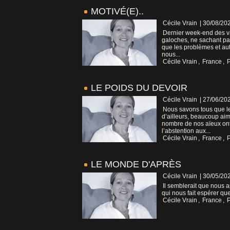
MOTIVÉ(E)..
Cécile Vrain
| 30/08/20
Dernier week-end des vac
galoches, ne sachant pas 
que les problèmes et aut
nous...
Cécile Vrain
,
France
,
P
LE POIDS DU DEVOIR
Cécile Vrain
| 27/06/20
Nous savons tous que le
d’ailleurs, beaucoup aim
nombre de nos aïeux ont 
l’abstention aux...
Cécile Vrain
,
France
,
P
LE MONDE D'APRÈS
Cécile Vrain
| 30/05/20
Il semblerait que nous ap
qui nous fait espérer qu
Cécile Vrain
,
France
,
P