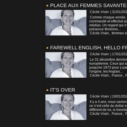
PLACE AUX FEMMES SAVANTES
Cécile Vrain
| 31/01/20
Comme chaque année, à l
commandé et effectué par
médias. Un regard qui s'
présence féminine...
Cécile Vrain
,
femmes sc
FAREWELL ENGLISH, HELLO 
Cécile Vrain
| 17/01/20
Le 31 décembre dernier 
européenne. Ceux qui ava
jusqu'en 1973 pour y parv
l'origine, les Anglais...
Cécile Vrain
,
France
,
P
IT’S OVER
Cécile Vrain
| 10/01/20
Il y a 4 ans, nous savion
ce n’est celle du dollar
différent de lui, si inexi
Cécile Vrain
,
France
,
P