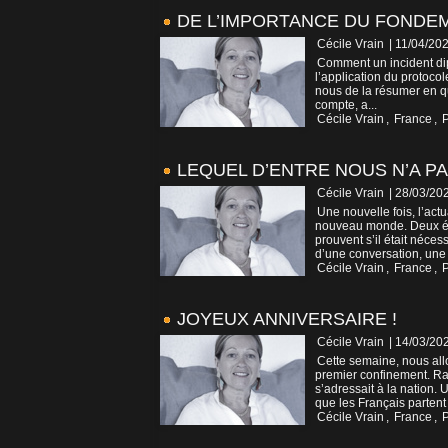
DE L’IMPORTANCE DU FONDE
Cécile Vrain
| 11/04/20
Comment un incident dip
l’application du protoco
nous de la résumer en q
compte, a...
Cécile Vrain
,
France
,
P
LEQUEL D’ENTRE NOUS N’A P
Cécile Vrain
| 28/03/20
Une nouvelle fois, l’act
nouveau monde. Deux év
prouvent s’il était néce
d’une conversation, une
Cécile Vrain
,
France
,
P
JOYEUX ANNIVERSAIRE !
Cécile Vrain
| 14/03/20
Cette semaine, nous all
premier confinement. Ra
s’adressait à la nation.
que les Français partent 
Cécile Vrain
,
France
,
P