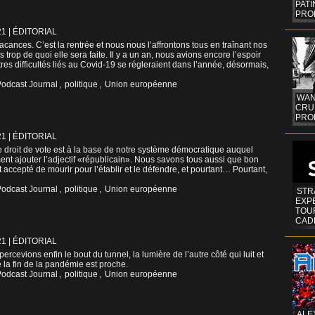
PAT
PRO
21
|
ÉDITORIAL
ances. C’est la rentrée et nous nous l’affrontons tous en traînant nos
trop de quoi elle sera faite. Il y a un an, nous avions encore l’espoir
res difficultés liés au Covid-19 se régleraient dans l’année, désormais,
odcast Journal
,
politique
,
Union européenne
WAN
CRUI
PROF
21
|
ÉDITORIAL
 droit de vote est à la base de notre système démocratique auquel
ent ajouter l’adjectif «républicain». Nous savons tous aussi que bon
accepté de mourir pour l’établir et le défendre, et pourtant… Pourtant,
odcast Journal
,
politique
,
Union européenne
STR
EXP
TOUR
CAD
21
|
ÉDITORIAL
ercevions enfin le bout du tunnel, la lumière de l’autre côté qui luit et
e la fin de la pandémie est proche.
odcast Journal
,
politique
,
Union européenne
ALE