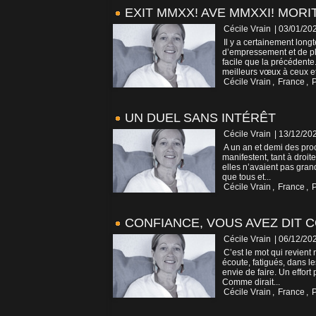
EXIT MMXX! AVE MMXXI! MORI
Cécile Vrain
| 03/01/20
Il y a certainement lon
d’empressement et de pla
facile que la précédent
meilleurs vœux à ceux et 
Cécile Vrain
,
France
,
P
UN DUEL SANS INTÉRÊT
Cécile Vrain
| 13/12/20
A un an et demi des pro
manifestent, tant à droi
elles n’avaient pas grand
que tous et...
Cécile Vrain
,
France
,
P
CONFIANCE, VOUS AVEZ DIT 
Cécile Vrain
| 06/12/20
C’est le mot qui revient
écoute, fatigués, dans l
envie de faire. Un effort
Comme dirait...
Cécile Vrain
,
France
,
P