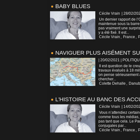
BABY BLUES
Cécile Vrain
| 28/02/20
Un dernier rapport de l
maintenue sous la barre 
pas vraiment une surpri
y a été fixé. Il est...
Cécile Vrain
,
France
,
P
NAVIGUER PLUS AISÉMENT S
| 20/02/2021
|
POLITIQU
Il est question de le cr
travaux évalués à 18 mil
on pense sérieusement à 
chercher...
Colette Dehalle
,
Danu
L'HISTOIRE AU BANC DES AC
Cécile Vrain
| 14/02/20
Vous n’attendiez certain
comme tous les médias,
pas tant que cela. Le Pari
conjugales par...
Cécile Vrain
,
France
,
P