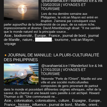
@sarahaerial.ice I Wanderlust Ice & Ink
| 03/02/2018
|
VOYAGES ET
TOURISME
Lors de ma dernière semaine aux
Philippines, le volcan Mayon est entré en
éruption. J'aimerai par conséquent vous
parler aujourd'hui de la biodiversité de ce pays, de sa nature riche,
impressionnante et diverse. David Attentborough disait: "Il me semble
que le monde naturel est la principale source...
Asie
,
biodiversité
,
Europe
,
France
,
journal de bord
,
journal
de Manille
,
nature
,
Philippines
,
tourisme
,
volcan Mayon
,
voyage
JOURNAL DE MANILLE: LA PLURI-CULTURALITÉ
DES PHILIPPINES
@sarahaerial.ice I Wanderlust Ice & Ink
| 27/01/2018
|
VOYAGES ET
TOURISME
Nommée "Perle de l'Orient", Manille est une
ville et une société multiculturelles
composées de gens provenant de partout
dans le monde et possédant différentes origines ethniques, reflet de la
saveur, du charme et une beauté sans pareille à cet archipel. Howard
Thurman a dit: "Une communauté ne...
Asie
,
colonisation
,
colonisations
,
culture
,
Espagne
,
Europe
,
France
,
histoire
,
influence
,
journal de bord
,
Manille
,
orient
,