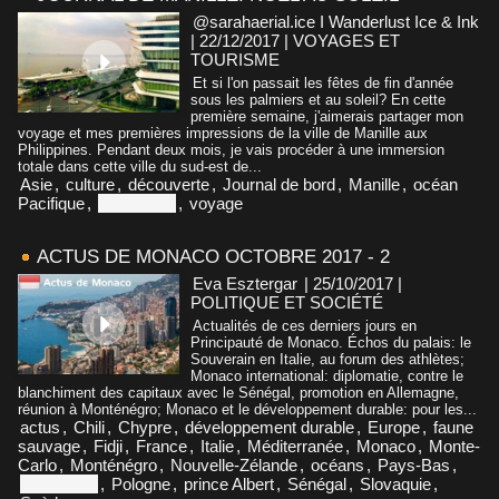
@sarahaerial.ice I Wanderlust Ice & Ink
| 22/12/2017
|
VOYAGES ET
TOURISME
Et si l'on passait les fêtes de fin d'année
sous les palmiers et au soleil? En cette
première semaine, j'aimerais partager mon
voyage et mes premières impressions de la ville de Manille aux
Philippines. Pendant deux mois, je vais procéder à une immersion
totale dans cette ville du sud-est de...
Asie
,
culture
,
découverte
,
Journal de bord
,
Manille
,
océan
Pacifique
,
Philippines
,
voyage
ACTUS DE MONACO OCTOBRE 2017 - 2
Eva Esztergar
| 25/10/2017
|
POLITIQUE ET SOCIÉTÉ
Actualités de ces derniers jours en
Principauté de Monaco. Échos du palais: le
Souverain en Italie, au forum des athlètes;
Monaco international: diplomatie, contre le
blanchiment des capitaux avec le Sénégal, promotion en Allemagne,
réunion à Monténégro; Monaco et le développement durable: pour les...
actus
,
Chili
,
Chypre
,
développement durable
,
Europe
,
faune
sauvage
,
Fidji
,
France
,
Italie
,
Méditerranée
,
Monaco
,
Monte-
Carlo
,
Monténégro
,
Nouvelle-Zélande
,
océans
,
Pays-Bas
,
Philippines
,
Pologne
,
prince Albert
,
Sénégal
,
Slovaquie
,