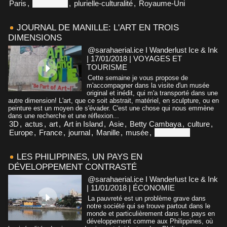
Paris
,
Philippines
,
plurielle-culturalité
,
Royaume-Uni
JOURNAL DE MANILLE: L'ART EN TROIS
DIMENSIONS
@sarahaerial.ice I Wanderlust Ice & Ink
| 17/01/2018
|
VOYAGES ET
TOURISME
Cette semaine je vous propose de
m'accompagner dans la visite d'un musée
original et inédit, qui m'a transporté dans une
autre dimension! L'art, que ce soit abstrait, matériel, en sculpture, ou en
peinture est un moyen de s'évader. C'est une chose qui nous emmène
dans une recherche et une réflexion...
3D
,
actus
,
art
,
Art in Island
,
Asie
,
Betty Cambaya
,
culture
,
Europe
,
France
,
journal
,
Manille
,
musée
,
Philippines
LES PHILIPPINES, UN PAYS EN
DÉVELOPPEMENT CONTRASTÉ
@sarahaerial.ice I Wanderlust Ice & Ink
| 11/01/2018
|
ÉCONOMIE
La pauvreté est un problème grave dans
notre société qui se trouve partout dans le
monde et particulièrement dans les pays en
développement comme aux Philippines, où