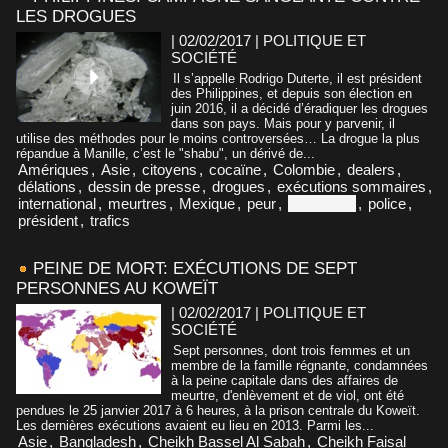
LES DROGUES
| 02/02/2017
|
POLITIQUE ET
SOCIÉTÉ
Il s’appelle Rodrigo Duterte, il est président
des Philippines, et depuis son élection en
juin 2016, il a décidé d’éradiquer les drogues
dans son pays. Mais pour y parvenir, il
utilise des méthodes pour le moins controversées… La drogue la plus
répandue à Manille, c’est le "shabu", un dérivé de...
Amériques
,
Asie
,
citoyens
,
cocaïne
,
Colombie
,
dealers
,
délations
,
dessin de presse
,
drogues
,
exécutions sommaires
,
international
,
meurtres
,
Mexique
,
peur
,
philippines
,
police
,
président
,
trafics
PEINE DE MORT: EXÉCUTIONS DE SEPT
PERSONNES AU KOWEÏT
| 02/02/2017
|
POLITIQUE ET
SOCIÉTÉ
Sept personnes, dont trois femmes et un
membre de la famille régnante, condamnées
à la peine capitale dans des affaires de
meurtre, d'enlèvement et de viol, ont été
pendues le 25 janvier 2017 à 6 heures, à la prison centrale du Koweït.
Les dernières exécutions avaient eu lieu en 2013. Parmi les...
Asie
,
Bangladesh
,
Cheikh Bassel Al Sabah
,
Cheikh Faisal