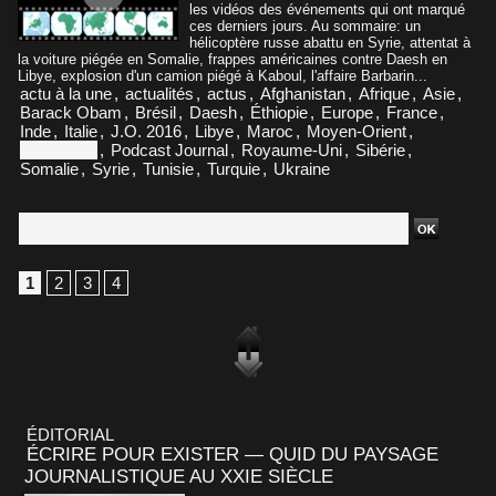
les vidéos des événements qui ont marqué
ces derniers jours. Au sommaire: un
hélicoptère russe abattu en Syrie, attentat à
la voiture piégée en Somalie, frappes américaines contre Daesh en
Libye, explosion d'un camion piégé à Kaboul, l'affaire Barbarin...
actu à la une
,
actualités
,
actus
,
Afghanistan
,
Afrique
,
Asie
,
Barack Obam
,
Brésil
,
Daesh
,
Éthiopie
,
Europe
,
France
,
Inde
,
Italie
,
J.O. 2016
,
Libye
,
Maroc
,
Moyen-Orient
,
Philippines
,
Podcast Journal
,
Royaume-Uni
,
Sibérie
,
Somalie
,
Syrie
,
Tunisie
,
Turquie
,
Ukraine
1
2
3
4
ÉDITORIAL
ÉCRIRE POUR EXISTER — QUID DU PAYSAGE
JOURNALISTIQUE AU XXIE SIÈCLE