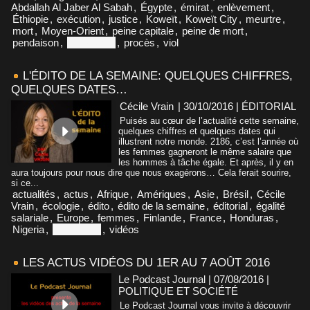
Abdallah Al Jaber Al Sabah
,
Égypte
,
émirat
,
enlèvement
,
Éthiopie
,
exécution
,
justice
,
Koweït
,
Koweït City
,
meurtre
,
mort
,
Moyen-Orient
,
peine capitale
,
peine de mort
,
pendaison
,
Philippines
,
procès
,
viol
L'ÉDITO DE LA SEMAINE: QUELQUES CHIFFRES,
QUELQUES DATES…
Cécile Vrain
| 30/10/2016
|
ÉDITORIAL
Puisés au cœur de l’actualité cette semaine,
quelques chiffres et quelques dates qui
illustrent notre monde. 2186, c’est l’année où
les femmes gagneront le même salaire que
les hommes à tâche égale. Et après, il y en
aura toujours pour nous dire que nous exagérons… Cela ferait sourire,
si ce...
actualités
,
actus
,
Afrique
,
Amériques
,
Asie
,
Brésil
,
Cécile
Vrain
,
écologie
,
édito
,
édito de la semaine
,
éditorial
,
égalité
salariale
,
Europe
,
femmes
,
Finlande
,
France
,
Honduras
,
Nigeria
,
Philippines
,
vidéos
LES ACTUS VIDÉOS DU 1ER AU 7 AOÛT 2016
Le Podcast Journal | 07/08/2016
|
POLITIQUE ET SOCIÉTÉ
Le Podcast Journal vous invite à découvrir