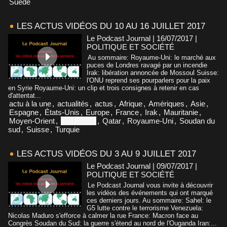
Suède
LES ACTUS VIDÉOS DU 10 AU 16 JUILLET 2017
Le Podcast Journal | 16/07/2017
|
POLITIQUE ET SOCIÉTÉ
Au sommaire: Royaume-Uni: le marché aux
puces de Londres ravagé par un incendie
Irak: libération annoncée de Mossoul Suisse:
l'ONU reprend ses pourparlers pour la paix
en Syrie Royaume-Uni: un clip et trois consignes à retenir en cas
d'attentat...
actu à la une
,
actualités
,
actus
,
Afrique
,
Amériques
,
Asie
,
Espagne
,
États-Unis
,
Europe
,
France
,
Irak
,
Mauritanie
,
Moyen-Orient
,
Philippines
,
Qatar
,
Royaume-Uni
,
Soudan du
sud
,
Suisse
,
Turquie
LES ACTUS VIDÉOS DU 3 AU 9 JUILLET 2017
Le Podcast Journal | 09/07/2017
|
POLITIQUE ET SOCIÉTÉ
Le Podcast Journal vous invite à découvrir
les vidéos des événements qui ont marqué
ces derniers jours. Au sommaire: Sahel: le
G5 lutte contre le terrorisme Venezuela:
Nicolas Maduro s'efforce à calmer la rue France: Macron face au
Congrès Soudan du Sud: la guerre s'étend au nord de l'Ouganda Iran:...