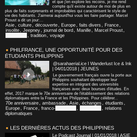
et que j'en explore les recoins, je me rend
compte qu'il existe autour de moi de plus en
plus de faits surprenants et improbables qui caractérisent le style de
vie des habitants. J'aimerai aujourd'hui vous les faire partager. Marcel
Proust a dit un jour:...
Asie
,
culture
,
découverte
,
Europe
,
faits divers
,
France
,
insolite
,
Jeepney
,
journal de bord
,
Manille
,
Marcel Proust
,
Philippines
,
tradition
,
voyage
PHILFRANCE, UNE OPPORTUNITÉ POUR DES
ÉTUDIANTS PHILIPPINS
@sarahaerial.ice I Wanderlust Ice & Ink
| 04/01/2018
|
JEUNES
Le gouvernement français ouvre la porte aux
Philippins souhaitant développer leur
expertise en intégrant des universités
françaises avec deux bourses d'études. En
effet, 2017 marque le 70e anniversaire de l'établissement des relations
diplomatiques entre la France et les Philippines. Pour célébrer...
70e anniversaire
,
ambassade
,
Asie
,
échanges
,
étudiants
,
Europe
,
France
,
franco-
philippines
,
Philippines
,
relations
diplomatiques
LES DERNIÈRES ACTUS DES PHILIPPINES
Le Podcast Journal | 01/01/2018
|
ASIE