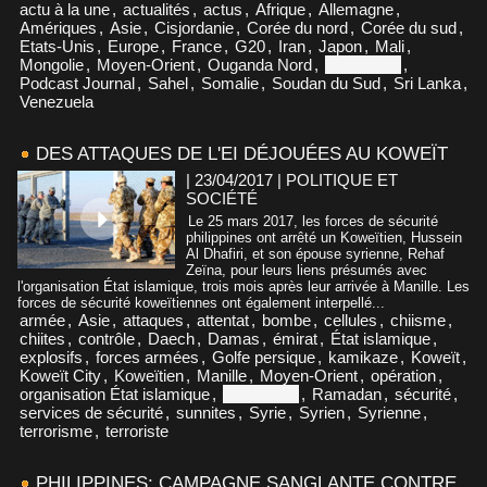
actu à la une
,
actualités
,
actus
,
Afrique
,
Allemagne
,
Amériques
,
Asie
,
Cisjordanie
,
Corée du nord
,
Corée du sud
,
Etats-Unis
,
Europe
,
France
,
G20
,
Iran
,
Japon
,
Mali
,
Mongolie
,
Moyen-Orient
,
Ouganda Nord
,
Philippines
,
Podcast Journal
,
Sahel
,
Somalie
,
Soudan du Sud
,
Sri Lanka
,
Venezuela
DES ATTAQUES DE L'EI DÉJOUÉES AU KOWEÏT
| 23/04/2017
|
POLITIQUE ET
SOCIÉTÉ
Le 25 mars 2017, les forces de sécurité
philippines ont arrêté un Koweïtien, Hussein
Al Dhafiri, et son épouse syrienne, Rehaf
Zeïna, pour leurs liens présumés avec
l'organisation État islamique, trois mois après leur arrivée à Manille. Les
forces de sécurité koweïtiennes ont également interpellé...
armée
,
Asie
,
attaques
,
attentat
,
bombe
,
cellules
,
chiisme
,
chiites
,
contrôle
,
Daech
,
Damas
,
émirat
,
État islamique
,
explosifs
,
forces armées
,
Golfe persique
,
kamikaze
,
Koweït
,
Koweït City
,
Koweïtien
,
Manille
,
Moyen-Orient
,
opération
,
organisation État islamique
,
Philippines
,
Ramadan
,
sécurité
,
services de sécurité
,
sunnites
,
Syrie
,
Syrien
,
Syrienne
,
terrorisme
,
terroriste
PHILIPPINES: CAMPAGNE SANGLANTE CONTRE