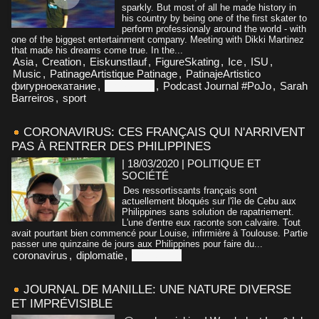
sparkly. But most of all he made history in
his country by being one of the first skater to
perform professionaly around the world - with
one of the biggest entertainment company. Meeting with Dikki Martinez
that made his dreams come true. In the...
Asia
,
Creation
,
Eiskunstlauf
,
FigureSkating
,
Ice
,
ISU
,
Music
,
PatinageArtistique Patinage
,
PatinajeArtistico
фигурноекатание
,
Philippines
,
Podcast Journal #PoJo
,
Sarah
Barreiros
,
sport
CORONAVIRUS: CES FRANÇAIS QUI N'ARRIVENT
PAS À RENTRER DES PHILIPPINES
| 18/03/2020
|
POLITIQUE ET
SOCIÉTÉ
Des ressortissants français sont
actuellement bloqués sur l'île de Cebu aux
Philippines sans solution de rapatriement.
L'une d'entre eux raconte son calvaire. Tout
avait pourtant bien commencé pour Louise, infirmière à Toulouse. Partie
passer une quinzaine de jours aux Philippines pour faire du...
coronavirus
,
diplomatie
,
Philippines
JOURNAL DE MANILLE: UNE NATURE DIVERSE
ET IMPRÉVISIBLE