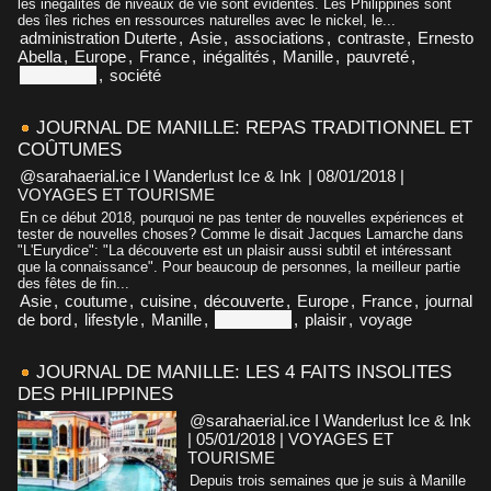
les inégalités de niveaux de vie sont évidentes. Les Philippines sont
des îles riches en ressources naturelles avec le nickel, le...
administration Duterte
,
Asie
,
associations
,
contraste
,
Ernesto
Abella
,
Europe
,
France
,
inégalités
,
Manille
,
pauvreté
,
Philippines
,
société
JOURNAL DE MANILLE: REPAS TRADITIONNEL ET
COÛTUMES
@sarahaerial.ice I Wanderlust Ice & Ink
| 08/01/2018
|
VOYAGES ET TOURISME
En ce début 2018, pourquoi ne pas tenter de nouvelles expériences et
tester de nouvelles choses? Comme le disait Jacques Lamarche dans
"L'Eurydice": "La découverte est un plaisir aussi subtil et intéressant
que la connaissance". Pour beaucoup de personnes, la meilleur partie
des fêtes de fin...
Asie
,
coutume
,
cuisine
,
découverte
,
Europe
,
France
,
journal
de bord
,
lifestyle
,
Manille
,
Philippines
,
plaisir
,
voyage
JOURNAL DE MANILLE: LES 4 FAITS INSOLITES
DES PHILIPPINES
@sarahaerial.ice I Wanderlust Ice & Ink
| 05/01/2018
|
VOYAGES ET
TOURISME
Depuis trois semaines que je suis à Manille