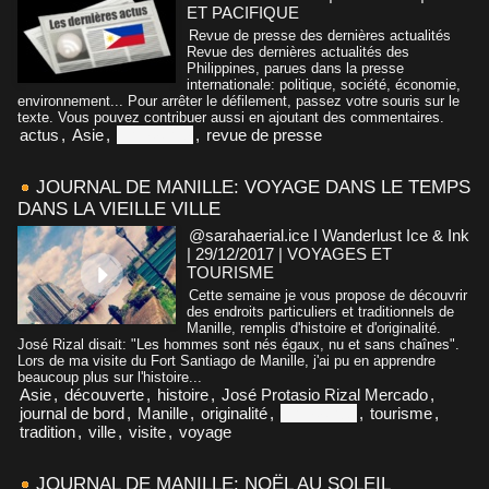
ET PACIFIQUE
Revue de presse des dernières actualités
Revue des dernières actualités des
Philippines, parues dans la presse
internationale: politique, société, économie,
environnement... Pour arrêter le défilement, passez votre souris sur le
texte. Vous pouvez contribuer aussi en ajoutant des commentaires.
actus
,
Asie
,
Philippines
,
revue de presse
JOURNAL DE MANILLE: VOYAGE DANS LE TEMPS
DANS LA VIEILLE VILLE
@sarahaerial.ice I Wanderlust Ice & Ink
| 29/12/2017
|
VOYAGES ET
TOURISME
Cette semaine je vous propose de découvrir
des endroits particuliers et traditionnels de
Manille, remplis d'histoire et d'originalité.
José Rizal disait: "Les hommes sont nés égaux, nu et sans chaînes".
Lors de ma visite du Fort Santiago de Manille, j'ai pu en apprendre
beaucoup plus sur l'histoire...
Asie
,
découverte
,
histoire
,
José Protasio Rizal Mercado
,
journal de bord
,
Manille
,
originalité
,
Philippines
,
tourisme
,
tradition
,
ville
,
visite
,
voyage
JOURNAL DE MANILLE: NOËL AU SOLEIL